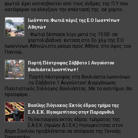
φωτιά έχει κατασβεστεί από τους άνδρες της Π.Υ που
κατάφεραν να ελέγξουν την επέκτασή της σε χορτο...
Ιωάννινα :Φωτιά πέριξ της Ε.Ο Ιωαννίνων
Αθηνών
Φωτιά ξέσπασε λίγο μετά τις 15:00 σε
χορτολιβαδική έκταση στο 3ο χλμ της Ε.Ο
Ιωαννίνων Αθηνών,στο ρεύμα προς Αθήνα στο ύψος του
Γιαννιώ...
Γιορτή Πέστροφας Σάββατο 1 Αυγούστου
Βουλιάστα Ιωαννίνων !
Γιορτή πέστροφας στη Βουλιάστα Ιωαννίνων
,το Σάββατο 1 Αυγούστου! Διοργάνωση
Πολιτιστικός Σύλλογος Βουλιάστας. Με το εισιτήριο ,θα
προσφέρε...
Βασίλης Γιόγιακας: Εκτός έδρας τμήμα της
Σ.Α.Ε.Κ. Ηγουμενίτσας στην Παραμυθιά
Τη λειτουργία εκτός έδρας τμήματος της
Σ.Α.Ε.Κ. (πρώην Δ.Ι.Ε.Κ.) Ηγουμενίτσας στον
Δήμο Σουλίου προβλέπεται σε απόφαση της Γενικής
Γραμματέω...