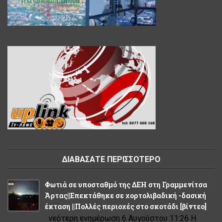
ΔΙΑΒΑΣΑΤΕ ΠΕΡΙΣΣΟΤΕΡΟ
Φωτιά σε υποσταθμό της ΔΕΗ στη Γραμμενίτσα
Άρτας||Επεκτάθηκε σε χορτολιβαδική -δασική
έκταση ||Πολλές περιοχές στο σκοτάδι [βίντεο]
νεότερη ενημέρωση 6 Αυγούστου 11:26 Η