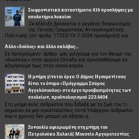
Σωφρονιστικά καταστήματα: 416 προσλήψεις με
απολυτήριο λυκείου
Σε εξέλιξη βρίσκεται ο μεγάλος διαγωνισμός
της Γενικής Γραμματείας Αντεγκληματικής
Πολιτικής (υπ' αριθμ. 17725/13-7-2026 προκήρυξη) για...
Άλλο «δούλος» και άλλο σκλάβος…
Σε προηγούμενο άρθρο μας μιλήσαμε για τον θεσμό της
«δουλείας» στην αρχαία Ελλάδα και προσπαθήσαμε να
εξηγήσουμε πως στην ουσία επρόκ...
Η μνήμη γίνεται έργο: Ο Δήμος Ηγουμενίτσας
δίνει το όνομα «Πρόγραμμα Σπύρος
Αγγελόπουλος» στο έργο προσβασιμότητας των
σχολείων, προϋπολογισμού 223.640€
Στη μνήμη ενός ανθρώπου που δίδαξε με τη ζωή του τι
σημαίνει να μην εγκαταλείπεις ποτέ Υπάρχουν άνθρωποι
που ο χρόνος δεν μπορεί να σβήσει α...
Συναυλία αφιερωμένη στη μνήμη του
Πετρολούκα Χαλκιά|| Μουσείο Αργυροτεχνίας