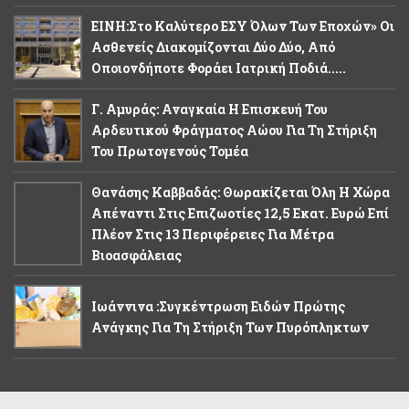
ΕΙΝΗ:Στο Καλύτερο ΕΣΥ Όλων Των Εποχών» Οι
Ασθενείς Διακομίζονται Δύο Δύο, Από
Οποιονδήποτε Φοράει Ιατρική Ποδιά.....
Γ. Αμυράς: Αναγκαία Η Επισκευή Του
Αρδευτικού Φράγματος Αώου Για Τη Στήριξη
Του Πρωτογενούς Τομέα
Θανάσης Καββαδάς: Θωρακίζεται Όλη Η Χώρα
Απέναντι Στις Επιζωοτίες 12,5 Εκατ. Ευρώ Επί
Πλέον Στις 13 Περιφέρειες Για Μέτρα
Βιοασφάλειας
Ιωάννινα :Συγκέντρωση Ειδών Πρώτης
Ανάγκης Για Τη Στήριξη Των Πυρόπληκτων