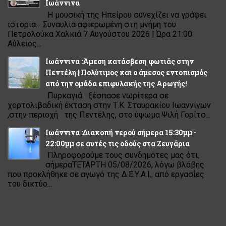
Ιωάννινα
Η μουσική της Ηπείρου συνεχίζει να γράφει
ιστορία… Συναυλία αφιερωμένη στη μνήμη του
Πετρολούκα Χαλκιά 7 Αυγούστου 2026 | Ώρα 21:00
Αύλειος...
Ιωάννινα :Άμεση κατάσβεση φωτιάς στην
Πεντέλη ||Πολύτιμος και ο άμεσος εντοπισμός
από την ομάδα επιφυλακής της Αρωγής!
Πυρκαγιά ξέσπασε νωρίτερα σε
χορτολιβαδική έκταση στην Τ.Κ. Σταυρακίου Ιωαννίνων
,στην περιοχή της Πεντέλης, στο ύψωμα Ψιλή Γορίτσ...
Ιωάννινα :Διακοπή νερού σήμερα 15:30μμ -
22:00μμ σε αυτές τις οδούς στα Ζευγάρια
Πληροφορούμε τους συνδημότες μας ότι,
σήμεραΤΕΤΑΡΤΗ 05/08/2026, λόγω βλάβης
που προκλήθηκε σε αγωγό της Δ.Ε.Υ.Α.Ι., από εργασίες
του δικτύο...