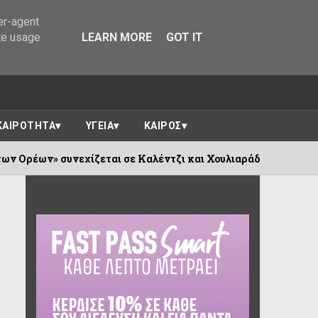
er-agent
te usage
LEARN MORE
GOT IT
ΚΑΙΡΟΤΗΤΑ
ΥΓΕΙΑ
ΚΑΙΡΟΣ
χίζεται σε Καλέντζι και Χουλιαράδες
Α
06/08/2026