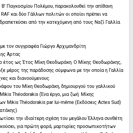
ου Β' Παγκοσμίου Πολέμου, παρακολουθεί την απίθανη
 RAF και δύο Γάλλων πολιτών οι οποίοι πρέπει να
δραπετεύσει από την κατεχόμενη από τους Ναζί Γαλλία.
 με τον συγγραφέα Γιώργο Αρχιμανδρίτη
λης Άρτας
το έτος ως Έτος Μίκη Θεοδωράκη. Ο Μίκης Θεοδωράκης,
ρξε μέρος της παράδοσης σύμφωνα με την οποία η Γαλλία
νες και διανοούμενους.
γράφου του Μίκη Θεοδωράκη, δημιουργού του γαλλικού
Mikis Théodorakis (Ένα έργο, μια ζωή: Μίκης
 Mikis Théodorakis par lui-même (Εκδόσεις Actes Sud)
ατάκης).
φωτίσει την ιδιαίτερη σχέση του μεγάλου Έλληνα συνθέτη
α ακούσει, για πρώτη φορά, μαρτυρίες προσωπικοτήτων