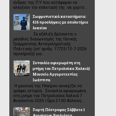
άνδρες της Π.Υ που κατάφεραν να
ελέγξουν την επέκτασή της σε χορτο...
Σωφρονιστικά καταστήματα:
416 προσλήψεις με απολυτήριο
λυκείου
Σε εξέλιξη βρίσκεται ο
μεγάλος διαγωνισμός της Γενικής
Γραμματείας Αντεγκληματικής
Πολιτικής (υπ' αριθμ. 17725/13-7-2026
προκήρυξη) για...
Συναυλία αφιερωμένη στη
μνήμη του Πετρολούκα Χαλκιά||
Μουσείο Αργυροτεχνίας
Ιωάννινα
Η μουσική της Ηπείρου συνεχίζει να
γράφει ιστορία… Συναυλία αφιερωμένη
στη μνήμη του Πετρολούκα Χαλκιά 7
Αυγούστου 2026 | Ώρα 21:00 Αύλειος...
Γιορτή Πέστροφας Σάββατο 1
Αυγούστου Βουλιάστα