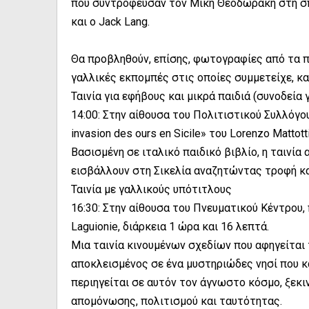
που συντρόφευσαν τον Μίκη Θεοδωράκη στη σπ
και ο Jack Lang.
Θα προβληθούν, επίσης, φωτογραφίες από τα 
γαλλικές εκπομπές στις οποίες συμμετείχε, κα
Ταινία για εφήβους και μικρά παιδιά (συνοδεία
14:00: Στην αίθουσα του Πολιτιστικού Συλλόγο
invasion des ours en Sicile» του Lorenzo Mattott
Βασισμένη σε ιταλικό παιδικό βιβλίο, η ταινία
εισβάλλουν στη Σικελία αναζητώντας τροφή και
Ταινία με γαλλικούς υπότιτλους
16:30: Στην αίθουσα του Πνευματικού Κέντρου, 
Laguionie, διάρκεια 1 ώρα και 16 λεπτά.
Μια ταινία κινουμένων σχεδίων που αφηγείται 
αποκλεισμένος σε ένα μυστηριώδες νησί που κ
περιηγείται σε αυτόν τον άγνωστο κόσμο, ξεκι
απομόνωσης, πολιτισμού και ταυτότητας.