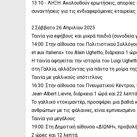
13:10 - ΛΗΞΗ: Ακολουθούν ερωτήσεις, απορίες 
συναντήσεις για τις ενδιαφερόμενες εταιρείε
2.Σάββατο 26 Απριλίου 2025
Ταινία για εφήβους και μικρά παιδιά (συνοδεία
14:00: Στην αίθουσα του Πολιτιστικού Συλλόγου
et aux Italiens» του Alain Ughetto, διάρκεια 1 ώ
Η ταινία αφηγείται την ιστορία του Luigi Ughett
στη Γαλλία, αλλάζοντας για πάντα τη μοίρα της
Ταινία με γαλλικούς υπότιτλους
16:30: Στην αίθουσα του Πνευματικού Κέντρου, 
Jean-Albert Lievre, διάρκεια 1 ώρά και 22 λεπτά
Το γαλλικό ντοκιμαντέρ, προσφέρει μια βαθιά
ανθρώπων με τις φάλαινες, είναι εμπνευσμένο α
Ταινία για μεγάλους
19:00: Στη Δημοτική αίθουσα «ΔΙΩΝΗ», προβολή τ
2 ώρες και 12 λεπτά.