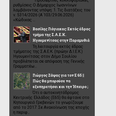
Προσωρινές κυκλοφοριακές
ρυθμίσεις Ο Δήμαρχος Ιωαννίνων
λαμβάνοντας υπόψη: 1. Τις διατάξεις του
ν. 5314/2026 (Α ́103/29.06.2026)
«Κώδικας ...
Βασίλης Γιόγιακας: Εκτός έδρας
τμήμα της Σ.Α.Ε.Κ.
Ηγουμενίτσας στην Παραμυθιά
Τη λειτουργία εκτός έδρας
τμήματος της Σ.Α.Ε.Κ. (πρώην Δ.Ι.Ε.Κ.)
Ηγουμενίτσας στον Δήμο Σουλίου
προβλέπεται σε απόφαση της Γενικής
Γραμματέω...
Γιώργος Ζάψας για τον Ε 65 ||
Πώς θα μπορούσε να
εξυπηρετήσει και την Ήπειρο ;
Ότι ο αυτοκινητόδρομος
Κεντρικής Ελλάδος (Ε65) θα έφτανε στο
Κηπουργειό Γρεβενών το γνωρίζουμε
από το 2017. Σε Ανακοίνωση της εποχής
η περιφ...