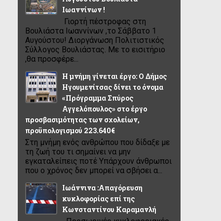
Ιωαννίνων !
Γιορτή πέστροφας στη
Βουλιάστα Ιωαννίνων ,το Σάββατο 1
Αυγούστου! Διοργάνωση Πολιτιστικός
Σύλλογος Βουλιάστας. Με το εισιτήριο
,θα προσφέρε...
Η μνήμη γίνεται έργο: Ο Δήμος
Ηγουμενίτσας δίνει το όνομα
«Πρόγραμμα Σπύρος
Αγγελόπουλος» στο έργο
προσβασιμότητας των σχολείων,
προϋπολογισμού 223.640€
Στη μνήμη ενός ανθρώπου που δίδαξε με
τη ζωή του τι σημαίνει να μην
εγκαταλείπεις ποτέ Υπάρχουν άνθρωποι
που ο χρόνος δεν μπορεί να σβήσει α...
Ιωάννινα :Απαγόρευση
κυκλοφορίας επί της
Κωνσταντίνου Καραμανλή