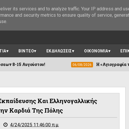
liver its services and to analyze traffic. Your IP address and us
rmance and security metrics to ensure quality of service, genera
use.
ΤΙΑ
ΒΙΝΤΕΟ
ΕΚΔΗΛΩΣΕΙΣ
ΟΙΚΟΝΟΜΙΑ
ΕΠΙ
ύστου!
Η «Αγιογραφία των Ορέων» συνε
06/08/2026
 Εκπαίδευσης Και Ελληνογαλλικής
την Καρδιά Της Πόλης
4/24/2025 11:46:00 π.μ.