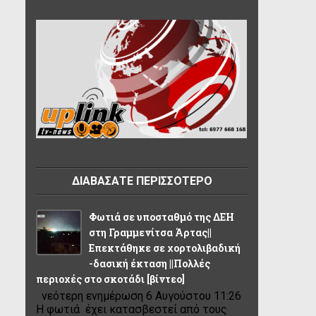
ΔΙΑΒΑΣΑΤΕ ΠΕΡΙΣΣΟΤΕΡΟ
Φωτιά σε υποσταθμό της ΔΕΗ
στη Γραμμενίτσα Άρτας||
Επεκτάθηκε σε χορτολιβαδική
-δασική έκταση ||Πολλές
περιοχές στο σκοτάδι [βίντεο]
νεότερη ενημέρωση 6 Αυγούστου 11:26
Η φωτιά έχει κατασβεστεί από τους