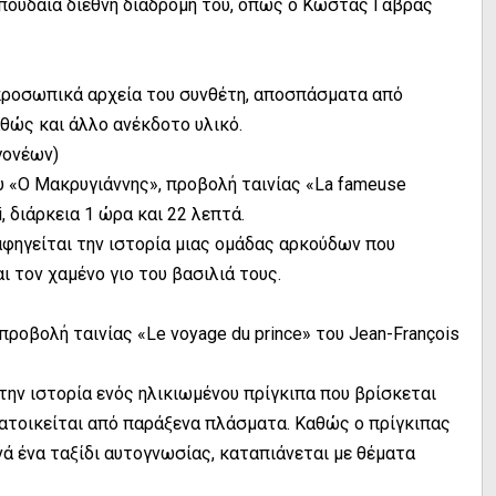
ουδαία διεθνή διαδρομή του, όπως ο Κώστας Γαβράς
προσωπικά αρχεία του συνθέτη, αποσπάσματα από
θώς και άλλο ανέκδοτο υλικό.
 γονέων)
υ «Ο Μακρυγιάννης», προβολή ταινίας «La fameuse
i, διάρκεια 1 ώρα και 22 λεπτά.
 αφηγείται την ιστορία μιας ομάδας αρκούδων που
 τον χαμένο γιο του βασιλιά τους.
προβολή ταινίας «Le voyage du prince» του Jean-François
την ιστορία ενός ηλικιωμένου πρίγκιπα που βρίσκεται
ατοικείται από παράξενα πλάσματα. Καθώς ο πρίγκιπας
νά ένα ταξίδι αυτογνωσίας, καταπιάνεται με θέματα