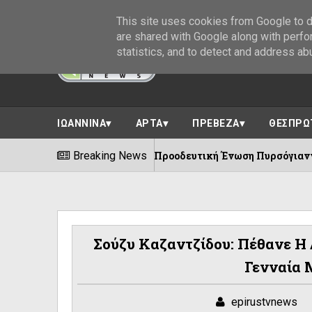
This site uses cookies from Google to de
are shared with Google along with perfo
statistics, and to detect and address ab
ΙΩΑΝΝΙΝΑ
ΑΡΤΑ
ΠΡΕΒΕΖΑ
ΘΕΣΠΡΩ
100 χρόνια Προοδευτική Ένωση Πυρσόγιαννης ||Πλήθος εκδ
Breaking News
6
Σούζυ Καζαντζίδου: Πέθανε Η
Γενναία 
epirustvnews