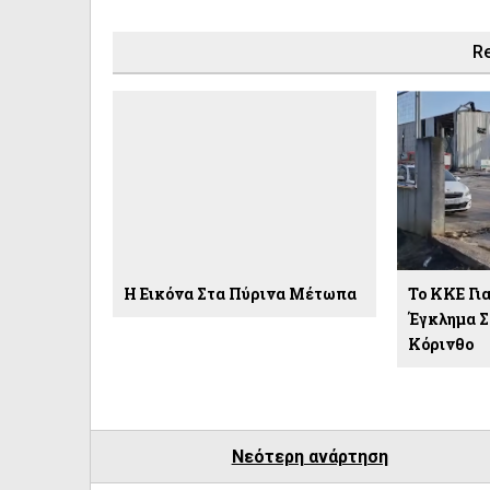
Re
Η Εικόνα Στα Πύρινα Μέτωπα
Το ΚΚΕ Γι
Έγκλημα Σ
Κόρινθο
Νεότερη ανάρτηση