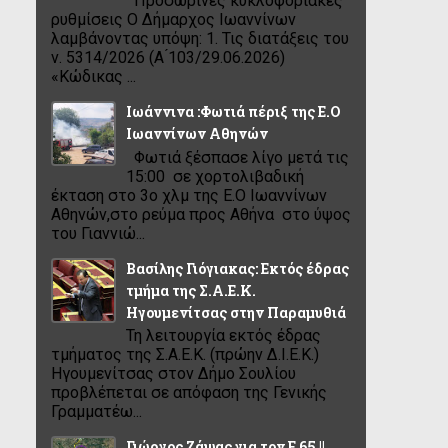
Προσωρινές κυκλοφοριακές
ρυθμίσεις Ο Δήμαρχος Ιωαννίνων
λαμβάνοντας υπόψη: 1. Τις διατάξεις του
ν. 5314/2026 (Α ́103/29.06.2026)
«Κώδικας ...
Ιωάννινα :Φωτιά πέριξ της Ε.Ο
Ιωαννίνων Αθηνών
Φωτιά ξέσπασε λίγο μετά τις
15:00 σε χορτολιβαδική
έκταση στο 3ο χλμ της Ε.Ο Ιωαννίνων
Αθηνών,στο ρεύμα προς Αθήνα στο ύψος
του Γιαννιώ...
Βασίλης Γιόγιακας: Εκτός έδρας
τμήμα της Σ.Α.Ε.Κ.
Ηγουμενίτσας στην Παραμυθιά
Τη λειτουργία εκτός έδρας
τμήματος της Σ.Α.Ε.Κ. (πρώην Δ.Ι.Ε.Κ.)
Ηγουμενίτσας στον Δήμο Σουλίου
προβλέπεται σε απόφαση της Γενικής
Γραμματέω...
Γιώργος Ζάψας για τον Ε 65 ||