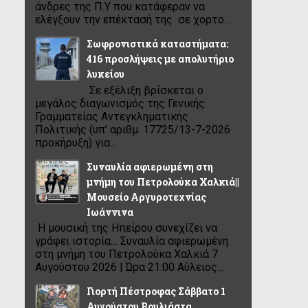
άνδρες της Π.Υ που κατάφεραν να
ελέγξουν την επέκτασή της σε χορτο...
Σωφρονιστικά καταστήματα:
416 προσλήψεις με απολυτήριο
λυκείου
Σε εξέλιξη βρίσκεται ο
μεγάλος διαγωνισμός της Γενικής
Γραμματείας Αντεγκληματικής
Πολιτικής (υπ' αριθμ. 17725/13-7-2026
προκήρυξη) για...
Συναυλία αφιερωμένη στη
μνήμη του Πετρολούκα Χαλκιά||
Μουσείο Αργυροτεχνίας
Ιωάννινα
Η μουσική της Ηπείρου συνεχίζει να
γράφει ιστορία… Συναυλία αφιερωμένη
στη μνήμη του Πετρολούκα Χαλκιά 7
Αυγούστου 2026 | Ώρα 21:00 Αύλειος...
Γιορτή Πέστροφας Σάββατο 1
Αυγούστου Βουλιάστα