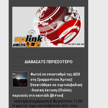
ΔΙΑΒΑΣΑΤΕ ΠΕΡΙΣΣΟΤΕΡΟ
Φωτιά σε υποσταθμό της ΔΕΗ
στη Γραμμενίτσα Άρτας||
Επεκτάθηκε σε χορτολιβαδική
-δασική έκταση ||Πολλές
περιοχές στο σκοτάδι [βίντεο]
νεότερη ενημέρωση 6 Αυγούστου 11:26
Η φωτιά έχει κατασβεστεί από τους