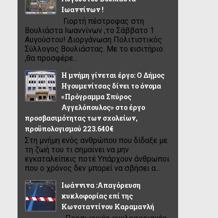
Ιωαννίνων !
Γιορτή πέστροφας στη
Βουλιάστα Ιωαννίνων ,το Σάββατο 1
Αυγούστου! Διοργάνωση Πολιτιστικός
Σύλλογος Βουλιάστας. Με το εισιτήριο
,θα προσφέρε...
Η μνήμη γίνεται έργο: Ο Δήμος
Ηγουμενίτσας δίνει το όνομα
«Πρόγραμμα Σπύρος
Αγγελόπουλος» στο έργο
προσβασιμότητας των σχολείων,
προϋπολογισμού 223.640€
Στη μνήμη ενός ανθρώπου που δίδαξε με
τη ζωή του τι σημαίνει να μην
εγκαταλείπεις ποτέ Υπάρχουν άνθρωποι
που ο χρόνος δεν μπορεί να σβήσει α...
Ιωάννινα :Απαγόρευση
κυκλοφορίας επί της
Κωνσταντίνου Καραμανλή