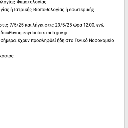
νολογίας-Φυματολογίας
λογίας ή Ιατρικής Βιοπαθολογίας ή εσωτερικής
ις 7/5/25 και λήγει στις 23/5/25 ώρα 12:00, ενώ
ιεύθυνση esydoctors.moh.gov.gr.
 σήμερα, έχουν προσληφθεί ήδη στο Γενικό Νοσοκομείο
κασίας: