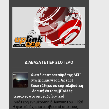
ΔΙΑΒΑΣΑΤΕ ΠΕΡΙΣΣΟΤΕΡΟ
Φωτιά σε υποσταθμό της ΔΕΗ
στη Γραμμενίτσα Άρτας||
Επεκτάθηκε σε χορτολιβαδική
-δασική έκταση ||Πολλές
περιοχές στο σκοτάδι [βίντεο]
νεότερη ενημέρωση 6 Αυγούστου 11:26
Η φωτιά έχει κατασβεστεί από τους