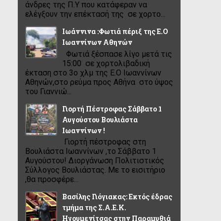
άνδρες της Π.Υ που κατάφεραν να
ελέγξουν την επέκτασή της σε χορτο...
Ιωάννινα :Φωτιά πέριξ της Ε.Ο
Ιωαννίνων Αθηνών
Φωτιά ξέσπασε λίγο μετά τις
15:00 σε χορτολιβαδική
έκταση στο 3ο χλμ της Ε.Ο Ιωαννίνων
Αθηνών,στο ρεύμα προς Αθήνα στο ύψος
του Γιαννιώ...
Γιορτή Πέστροφας Σάββατο 1
Αυγούστου Βουλιάστα
Ιωαννίνων !
Γιορτή πέστροφας στη
Βουλιάστα Ιωαννίνων ,το Σάββατο 1
Αυγούστου! Διοργάνωση Πολιτιστικός
Σύλλογος Βουλιάστας. Με το εισιτήριο
,θα προσφέρε...
Βασίλης Γιόγιακας: Εκτός έδρας
τμήμα της Σ.Α.Ε.Κ.
Ηγουμενίτσας στην Παραμυθιά