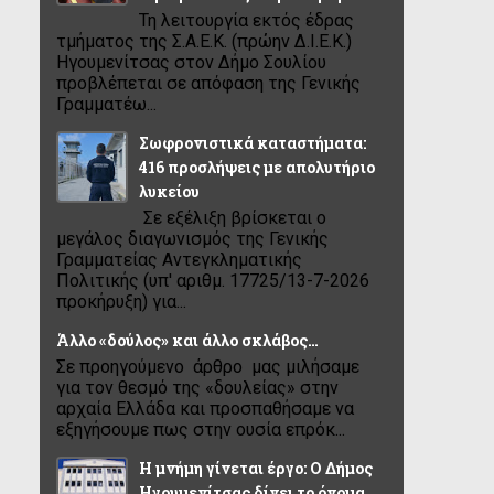
Τη λειτουργία εκτός έδρας
τμήματος της Σ.Α.Ε.Κ. (πρώην Δ.Ι.Ε.Κ.)
Ηγουμενίτσας στον Δήμο Σουλίου
προβλέπεται σε απόφαση της Γενικής
Γραμματέω...
Σωφρονιστικά καταστήματα:
416 προσλήψεις με απολυτήριο
λυκείου
Σε εξέλιξη βρίσκεται ο
μεγάλος διαγωνισμός της Γενικής
Γραμματείας Αντεγκληματικής
Πολιτικής (υπ' αριθμ. 17725/13-7-2026
προκήρυξη) για...
Άλλο «δούλος» και άλλο σκλάβος…
Σε προηγούμενο άρθρο μας μιλήσαμε
για τον θεσμό της «δουλείας» στην
αρχαία Ελλάδα και προσπαθήσαμε να
εξηγήσουμε πως στην ουσία επρόκ...
Η μνήμη γίνεται έργο: Ο Δήμος
Ηγουμενίτσας δίνει το όνομα