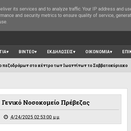
liver its services and to analyze traffic. Your IP address and us
rmance and security metrics to ensure quality of service, genera
use.
ΤΙΑ
ΒΙΝΤΕΟ
ΕΚΔΗΛΩΣΕΙΣ
ΟΙΚΟΝΟΜΙΑ
ΕΠΙ
 κέντρο των Ιωαννίνων το Σαββατοκύριακο
07/08
Το Γενικό Νοσοκομείο Πρέβεζας
4/24/2025 02:53:00 μ.μ.