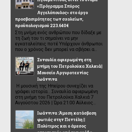
«Πρόγραμμα Σπύρος
Αγγελόπουλος» στο έργο
προσβασιμότητας των σχολείων,
προϋπολογισμού 223.640€
Στη μνήμη ενός ανθρώπου που δίδαξε με
τη ζωή του τι σημαίνει να μην
εγκαταλείπεις ποτέ Υπάρχουν άνθρωποι
που ο χρόνος δεν μπορεί να σβήσει α...
Συναυλία αφιερωμένη στη
μνήμη του Πετρολούκα Χαλκιά||
Μουσείο Αργυροτεχνίας
Ιωάννινα
Η μουσική της Ηπείρου συνεχίζει να
γράφει ιστορία… Συναυλία αφιερωμένη
στη μνήμη του Πετρολούκα Χαλκιά 7
Αυγούστου 2026 | Ώρα 21:00 Αύλειος...
Ιωάννινα :Άμεση κατάσβεση
φωτιάς στην Πεντέλη ||
Πολύτιμος και ο άμεσος