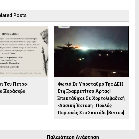
lated Posts
ι Του Πετρο-
Φωτιά Σε Υποσταθμό Της ΔΕΗ
ο Κεράσοβο
Στη Γραμμενίτσα Άρτας||
Επεκτάθηκε Σε Χορτολιβαδική
-δασική Έκταση ||Πολλές
Περιοχές Στο Σκοτάδι [βίντεο]
Παλαιότερη Ανάρτηση