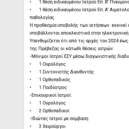
•
1 θέση ειδικευμένου Ιατρού Επ. Β’ Πνευμο
•
1 θέση ειδικευμένου Ιατρού Επ. Α’ Αιματο
παθολογίας
Η προθεσμία υποβολής των αιτήσεων εκκινεί στ
υποβάλλονται αποκλειστικά στην ηλεκτρονική δ
Υπενθυμίζεται ότι από τις αρχές του 2024 έως
της Πρέβεζας οι κάτωθι θέσεις ιατρών:
-Μόνιμοι Ιατροί ΕΣΥ μέσω διαγωνιστικής διαδι
•
1 Ουρολόγος
•
1 Συντονιστής Διευθυντής
•
1 Ορθοπεδικός
•
1 Παιδίατρος
-Επικουρικοί Ιατροί:
•
1 Ουρολόγος
•
2 Ορθοπεδικοί
-Ιδιώτες Ιατροί με σύμβαση:
•
3 Χειρούργοι