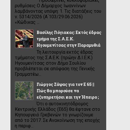
Προσωρινές κυκλοφοριακές
ρυθμίσεις Ο Δήμαρχος Ιωαννίνων
λαμβάνοντας υπόψη: 1. Τις διατάξεις του
ν. 5314/2026 (Α ́103/29.06.2026)
«Κώδικας ...
Βασίλης Γιόγιακας: Εκτός έδρας
τμήμα της Σ.Α.Ε.Κ.
Ηγουμενίτσας στην Παραμυθιά
Τη λειτουργία εκτός έδρας
τμήματος της Σ.Α.Ε.Κ. (πρώην Δ.Ι.Ε.Κ.)
Ηγουμενίτσας στον Δήμο Σουλίου
προβλέπεται σε απόφαση της Γενικής
Γραμματέω...
Γιώργος Ζάψας για τον Ε 65 ||
Πώς θα μπορούσε να
εξυπηρετήσει και την Ήπειρο ;
Ότι ο αυτοκινητόδρομος
Κεντρικής Ελλάδος (Ε65) θα έφτανε στο
Κηπουργειό Γρεβενών το γνωρίζουμε
από το 2017. Σε Ανακοίνωση της εποχής
η περιφ...