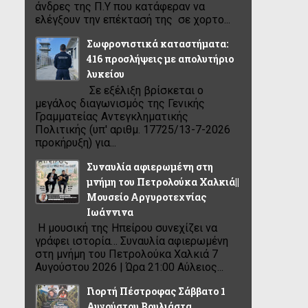
άνδρες της Π.Υ που κατάφεραν να
ελέγξουν την επέκτασή της σε χορτο...
Σωφρονιστικά καταστήματα:
416 προσλήψεις με απολυτήριο
λυκείου
Σε εξέλιξη βρίσκεται ο
μεγάλος διαγωνισμός της Γενικής
Γραμματείας Αντεγκληματικής
Πολιτικής (υπ' αριθμ. 17725/13-7-2026
προκήρυξη) για...
Συναυλία αφιερωμένη στη
μνήμη του Πετρολούκα Χαλκιά||
Μουσείο Αργυροτεχνίας
Ιωάννινα
Η μουσική της Ηπείρου συνεχίζει να
γράφει ιστορία… Συναυλία αφιερωμένη
στη μνήμη του Πετρολούκα Χαλκιά 7
Αυγούστου 2026 | Ώρα 21:00 Αύλειος...
Γιορτή Πέστροφας Σάββατο 1
Αυγούστου Βουλιάστα