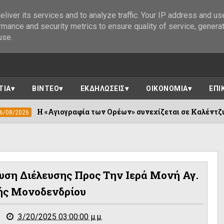
liver its services and to analyze traffic. Your IP address and us
rmance and security metrics to ensure quality of service, genera
use.
ΤΙΑ
ΒΙΝΤΕΟ
ΕΚΔΗΛΩΣΕΙΣ
ΟΙΚΟΝΟΜΙΑ
ΕΠΙ
γραφία των Ορέων» συνεχίζεται σε Καλέντζι και Χουλιαράδες
υση Διέλευσης Προς Την Ιερά Μονή Αγ.
ς Μονοδενδρίου
3/20/2025 03:00:00 μ.μ.