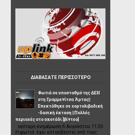
ΔΙΑΒΑΣΑΤΕ ΠΕΡΙΣΣΟΤΕΡΟ
Φωτιά σε υποσταθμό της ΔΕΗ
στη Γραμμενίτσα Άρτας||
Επεκτάθηκε σε χορτολιβαδική
-δασική έκταση ||Πολλές
περιοχές στο σκοτάδι [βίντεο]
νεότερη ενημέρωση 6 Αυγούστου 11:26
Η φωτιά έχει κατασβεστεί από τους