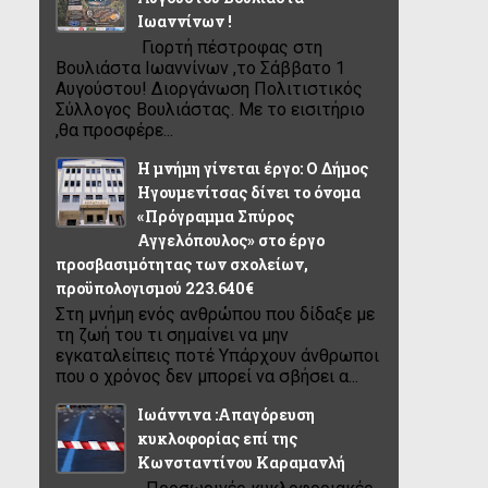
Ιωαννίνων !
Γιορτή πέστροφας στη
Βουλιάστα Ιωαννίνων ,το Σάββατο 1
Αυγούστου! Διοργάνωση Πολιτιστικός
Σύλλογος Βουλιάστας. Με το εισιτήριο
,θα προσφέρε...
Η μνήμη γίνεται έργο: Ο Δήμος
Ηγουμενίτσας δίνει το όνομα
«Πρόγραμμα Σπύρος
Αγγελόπουλος» στο έργο
προσβασιμότητας των σχολείων,
προϋπολογισμού 223.640€
Στη μνήμη ενός ανθρώπου που δίδαξε με
τη ζωή του τι σημαίνει να μην
εγκαταλείπεις ποτέ Υπάρχουν άνθρωποι
που ο χρόνος δεν μπορεί να σβήσει α...
Ιωάννινα :Απαγόρευση
κυκλοφορίας επί της
Κωνσταντίνου Καραμανλή