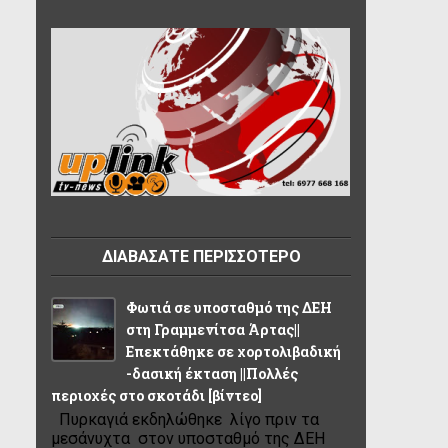
ΔΙΑΒΑΣΑΤΕ ΠΕΡΙΣΣΟΤΕΡΟ
Φωτιά σε υποσταθμό της ΔΕΗ
στη Γραμμενίτσα Άρτας||
Επεκτάθηκε σε χορτολιβαδική
-δασική έκταση ||Πολλές
περιοχές στο σκοτάδι [βίντεο]
Πυρκαγιά εκδηλώθηκε λίγο πριν τα
μεσάνυχτα στον υποσταθμό της ΔΕΗ