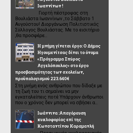
Ιωαννίνων !
Γιορτή πέστροφας στη
Βουλιάστα Ιωαννίνων ,το Σάββατο 1
Αυγούστου! Διοργάνωση Πολιτιστικός
Σύλλογος Βουλιάστας. Με το εισιτήριο
,θα προσφέρε...
Η μνήμη γίνεται έργο: Ο Δήμος
Ηγουμενίτσας δίνει το όνομα
«Πρόγραμμα Σπύρος
Αγγελόπουλος» στο έργο
προσβασιμότητας των σχολείων,
προϋπολογισμού 223.640€
Στη μνήμη ενός ανθρώπου που δίδαξε με
τη ζωή του τι σημαίνει να μην
εγκαταλείπεις ποτέ Υπάρχουν άνθρωποι
που ο χρόνος δεν μπορεί να σβήσει α...
Ιωάννινα :Απαγόρευση
κυκλοφορίας επί της
Κωνσταντίνου Καραμανλή