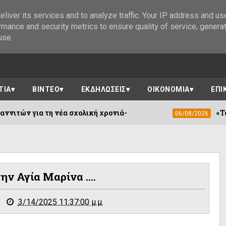
liver its services and to analyze traffic. Your IP address and us
rmance and security metrics to ensure quality of service, genera
use.
ΤΙΑ
ΒΙΝΤΕΟ
ΕΚΔΗΛΩΣΕΙΣ
ΟΙΚΟΝΟΜΙΑ
ΕΠΙ
μασία του Δήμου Ιωαννιτών για τη νέα σχολική χρονιά-
ην Αγία Μαρίνα ....
3/14/2025 11:37:00 μ.μ.