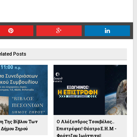
lated Posts
η Της Βίβλου Των
Ο Αλέξανδρος Tσουβέλας..
Δήμου Ζηρού
Επιστρέφει! Θέατρο Ε.Η.Μ -
Φρόντζου Ιωάννινα||