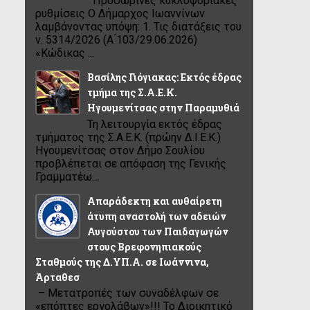
Προσωρινές κυκλοφοριακές
ρυθμίσεις Ο Δήμαρχος Ιωαννίνων
λαμβάνοντας υπόψη: 1. Τις διατάξεις του
ν. 5314/2026 (Α ́103/29.06.2026)
«Κώδικας ...
Βασίλης Γιόγιακας: Εκτός έδρας
τμήμα της Σ.Α.Ε.Κ.
Ηγουμενίτσας στην Παραμυθιά
Τη λειτουργία εκτός έδρας
τμήματος της Σ.Α.Ε.Κ. (πρώην Δ.Ι.Ε.Κ.)
Ηγουμενίτσας στον Δήμο Σουλίου
προβλέπεται σε απόφαση της Γενικής
Γραμματέω...
Απαράδεκτη και αυθαίρετη
άτυπη αναστολή των αδειών
Αυγούστου των Παιδαγωγών
στους Βρεφονηπιακούς
Σταθμούς της Δ.ΥΠ.Α. σε Ιωάννινα,
Άρταθεσ
– Μετατροπές των συναδέλφων σε
«επόπτες εργολάβων»!!! Το Διοικητικό