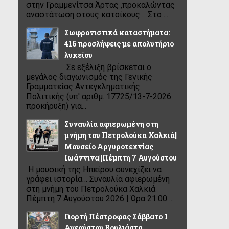
στην Γραμμενίτσα Άρτας ,προκαλώντας
αναστάτωση στους κατοίκους . Στο ...
Σωφρονιστικά καταστήματα:
416 προσλήψεις με απολυτήριο
λυκείου
Σε εξέλιξη βρίσκεται ο
μεγάλος διαγωνισμός της Γενικής
Γραμματείας Αντεγκληματικής
Πολιτικής (υπ' αριθμ. 17725/13-7-2026
προκήρυξη) για...
Συναυλία αφιερωμένη στη
μνήμη του Πετρολούκα Χαλκιά||
Μουσείο Αργυροτεχνίας
Ιωάννινα||Πέμπτη 7 Αυγούστου
Η μουσική της Ηπείρου συνεχίζει να
γράφει ιστορία… Συναυλία αφιερωμένη
στη μνήμη του Πετρολούκα Χαλκιά
Πέμπτη 7 Αυγούστου 2026 | Ώρα 21:00 ...
Γιορτή Πέστροφας Σάββατο 1
Αυγούστου Βουλιάστα