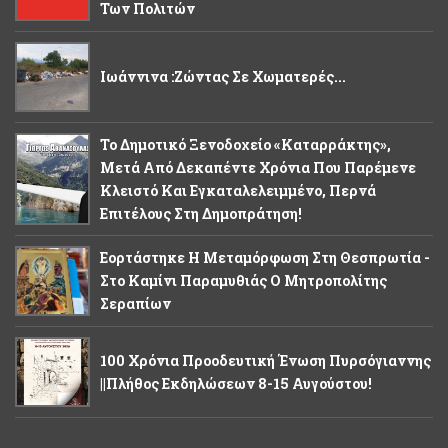
Των Πολιτών
Ιωάννινα :Ζώντας Σε Χωματερές...
Το Δημοτικό Ξενοδοχείο «Καταρράκτης»,
Μετά Από Δεκαπέντε Χρόνια Που Παρέμενε
Κλειστό Και Εγκαταλελειμμένο, Περνά
Επιτέλους Στη Δημοπράτηση!
Εορτάστηκε Η Μεταμόρφωση Στη Θεσπρωτία -
Στο Καμίνι Παραμυθιάς Ο Μητροπολίτης
Σεραπίων
100 Χρόνια Προοδευτική Ένωση Πυρσόγιαννης
||Πλήθος Εκδηλώσεων 8-15 Αυγούστου!