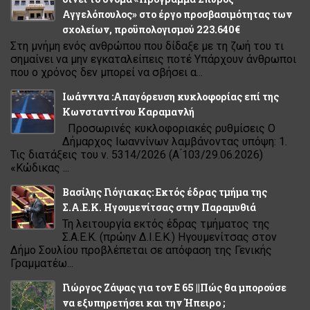
Αγγελόπουλος» στο έργο προσβασιμότητας των
σχολείων, προϋπολογισμού 223.640€
Στη μνήμη ενός ανθρώπου που δίδαξε με τη ζωή του τι
σημαίνει να μην εγκαταλείπεις ποτέ Υπάρχουν άνθρωποι
που ο χρόνος δεν μπορεί να σβήσει α...
Ιωάννινα :Απαγόρευση κυκλοφορίας επί της
Κωνσταντίνου Καραμανλή
Προσωρινές κυκλοφοριακές ρυθμίσεις Ο
Δήμαρχος Ιωαννίνων λαμβάνοντας υπόψη: 1.
Τις διατάξεις του ν. 5314/2026 (Α ́103/29.06.2026)
«Κώδικας ...
Βασίλης Γιόγιακας: Εκτός έδρας τμήμα της
Σ.Α.Ε.Κ. Ηγουμενίτσας στην Παραμυθιά
Τη λειτουργία εκτός έδρας τμήματος της
Σ.Α.Ε.Κ. (πρώην Δ.Ι.Ε.Κ.) Ηγουμενίτσας στον
Δήμο Σουλίου προβλέπεται σε απόφαση της Γενικής
Γραμματέω...
Γιώργος Ζάψας για τον Ε 65 ||Πώς θα μπορούσε
να εξυπηρετήσει και την Ήπειρο ;