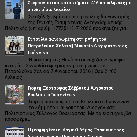
Σωφρονιστικά καταστήματα: 416 προσλήψεις με
απολυτήριο λυκείου
Σε εξέλιξη βρίσκεται ο μεγάλος διαγωνισμός
της Γενικής Γραμματείας Αντεγκληματικής
Πολιτικής (υπ' αριθμ. 17725/13-7-2026 προκήρυξη) για...
Συναυλία αφιερωμένη στη μνήμη του
Πετρολούκα Χαλκιά|| Μουσείο Αργυροτεχνίας
Ιωάννινα
Η μουσική της Ηπείρου συνεχίζει να γράφει
ιστορία… Συναυλία αφιερωμένη στη μνήμη του
Πετρολούκα Χαλκιά 7 Αυγούστου 2026 | Ώρα 21:00
Αύλειος...
Γιορτή Πέστροφας Σάββατο 1 Αυγούστου
Βουλιάστα Ιωαννίνων !
Γιορτή πέστροφας στη Βουλιάστα Ιωαννίνων
,το Σάββατο 1 Αυγούστου! Διοργάνωση
Πολιτιστικός Σύλλογος Βουλιάστας. Με το εισιτήριο ,θα
προσφέρε...
Η μνήμη γίνεται έργο: Ο Δήμος Ηγουμενίτσας
δίνει το όνομα «Πρόγραμμα Σπύρος