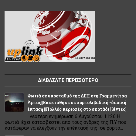
ΔΙΑΒΑΣΑΤΕ ΠΕΡΙΣΣΟΤΕΡΟ
Φωτιά σε υποσταθμό της ΔΕΗ στη Γραμμενίτσα
Άρτας||Επεκτάθηκε σε χορτολιβαδική -δασική
έκταση ||Πολλές περιοχές στο σκοτάδι [βίντεο]
νεότερη ενημέρωση 6 Αυγούστου 11:26 Η
φωτιά έχει κατασβεστεί από τους άνδρες της Π.Υ που
κατάφεραν να ελέγξουν την επέκτασή της σε χορτο...