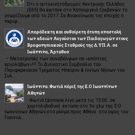
Ότι ο αυτοκινητόδρομος Κεντρικής Ελλάδος
(Ε65) θα έφτανε στο Κηπουργειό Γρεβενών το
γνωρίζουμε από το 2017. Σε Ανακοίνωση της εποχής η
περιφ...
Απαράδεκτη και αυθαίρετη άτυπη αναστολή
των αδειών Αυγούστου των Παιδαγωγών στους
Βρεφονηπιακούς Σταθμούς της Δ.ΥΠ.Α. σε
Ιωάννινα, Άρταθεσ
– Μετατροπές των συναδέλφων σε «επόπτες
εργολάβων»!!! Το Διοικητικό Συμβούλιο του
Περιφερειακού Τμήματος Ηπείρου & Ιονίων Νήσων του
Συλ...
Ιωάννινα :Φωτιά πέριξ της Ε.Ο Ιωαννίνων
Αθηνών
Φωτιά ξέσπασε λίγο μετά τις 15:00 σε
χορτολιβαδική έκταση στο 3ο χλμ της Ε.Ο
Ιωαννίνων Αθηνών,στο ρεύμα προς Αθήνα στο ύψος του
Γιαννιώ...