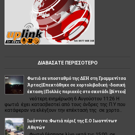
ΔΙΑΒΑΣΑΤΕ ΠΕΡΙΣΣΟΤΕΡΟ
Φωτιά σε υποσταθμό της ΔΕΗ στη Γραμμενίτσα
Άρτας||Επεκτάθηκε σε χορτολιβαδική -δασική
έκταση ||Πολλές περιοχές στο σκοτάδι [βίντεο]
νεότερη ενημέρωση 6 Αυγούστου 11:26 Η
φωτιά έχει κατασβεστεί από τους άνδρες της Π.Υ που
κατάφεραν να ελέγξουν την επέκτασή της σε χορτο...
Ιωάννινα :Φωτιά πέριξ της Ε.Ο Ιωαννίνων
Αθηνών
Φωτιά ξέσπασε λίγο μετά τις 15:00 σε