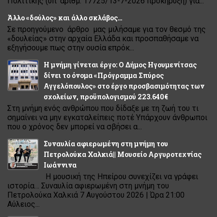
Πολιτικής (υπ' αριθμ. 17725/13-7-2026 προκήρυξη) για...
Άλλο «δούλος» και άλλο σκλάβος…
Σε προηγούμενο άρθρο μας μιλήσαμε για τον θεσμό της
«δουλείας» στην αρχαία Ελλάδα και προσπαθήσαμε να
εξηγήσουμε πως στην ουσία επρόκ...
Η μνήμη γίνεται έργο: Ο Δήμος Ηγουμενίτσας
δίνει το όνομα «Πρόγραμμα Σπύρος
Αγγελόπουλος» στο έργο προσβασιμότητας των
σχολείων, προϋπολογισμού 223.640€
Στη μνήμη ενός ανθρώπου που δίδαξε με τη ζωή του τι
σημαίνει να μην εγκαταλείπεις ποτέ Υπάρχουν άνθρωποι
που ο χρόνος δεν μπορεί να σβήσει α...
Συναυλία αφιερωμένη στη μνήμη του
Πετρολούκα Χαλκιά|| Μουσείο Αργυροτεχνίας
Ιωάννινα
Η μουσική της Ηπείρου συνεχίζει να γράφει
ιστορία… Συναυλία αφιερωμένη στη μνήμη του
Πετρολούκα Χαλκιά 7 Αυγούστου 2026 | Ώρα 21:00
Αύλειος...