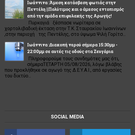
Ιωάννινα :Άμεση κατάσβεση φωτιάς στην
Πεντέλη ||Πολύτιμος και ο άμεσος εντοπισμός
από την ομάδα επιφυλακής της Αρωγής!
Πυρκαγιά ξέσπασε νωρίτερα σε
χορτολιβαδική έκταση στην Τ.Κ. Σταυρακίου Ιωαννίνων
,στην περιοχή της Πεντέλης, στο ύψωμα Ψιλή Γορίτσ...
Ιωάννινα :Διακοπή νερού σήμερα 15:30μμ -
22:00μμ σε αυτές τις οδούς στα Ζευγάρια
Πληροφορούμε τους συνδημότες μας ότι,
σήμεραΤΕΤΑΡΤΗ 05/08/2026, λόγω βλάβης
που προκλήθηκε σε αγωγό της Δ.Ε.Υ.Α.Ι., από εργασίες
του δικτύο...
SOCIAL MEDIA