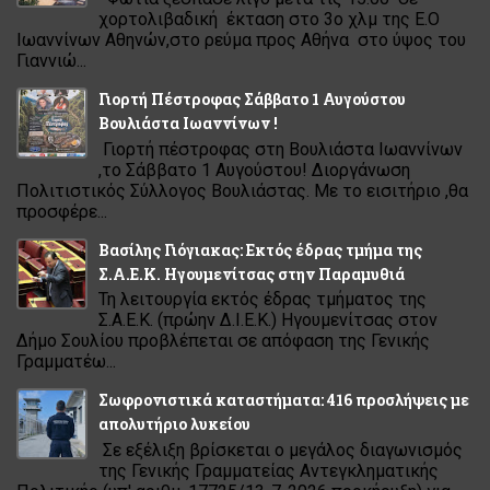
χορτολιβαδική έκταση στο 3ο χλμ της Ε.Ο
Ιωαννίνων Αθηνών,στο ρεύμα προς Αθήνα στο ύψος του
Γιαννιώ...
Γιορτή Πέστροφας Σάββατο 1 Αυγούστου
Βουλιάστα Ιωαννίνων !
Γιορτή πέστροφας στη Βουλιάστα Ιωαννίνων
,το Σάββατο 1 Αυγούστου! Διοργάνωση
Πολιτιστικός Σύλλογος Βουλιάστας. Με το εισιτήριο ,θα
προσφέρε...
Βασίλης Γιόγιακας: Εκτός έδρας τμήμα της
Σ.Α.Ε.Κ. Ηγουμενίτσας στην Παραμυθιά
Τη λειτουργία εκτός έδρας τμήματος της
Σ.Α.Ε.Κ. (πρώην Δ.Ι.Ε.Κ.) Ηγουμενίτσας στον
Δήμο Σουλίου προβλέπεται σε απόφαση της Γενικής
Γραμματέω...
Σωφρονιστικά καταστήματα: 416 προσλήψεις με
απολυτήριο λυκείου
Σε εξέλιξη βρίσκεται ο μεγάλος διαγωνισμός
της Γενικής Γραμματείας Αντεγκληματικής