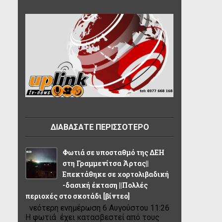
ΔΙΑΒΑΣΑΤΕ ΠΕΡΙΣΣΟΤΕΡΟ
Φωτιά σε υποσταθμό της ΔΕΗ
στη Γραμμενίτσα Άρτας||
Επεκτάθηκε σε χορτολιβαδική
-δασική έκταση ||Πολλές
περιοχές στο σκοτάδι [βίντεο]
νεότερη ενημέρωση 6 Αυγούστου 11:26
Η φωτιά έχει κατασβεστεί από τους