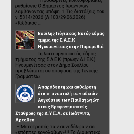
Προσωρινές κυκλοφοριακές
ρυθμίσεις Ο Δήμαρχος Ιωαννίνων
λαμβάνοντας υπόψη: 1. Τις διατάξεις του
ν. 5314/2026 (Α ́103/29.06.2026)
«Κώδικας ...
Βασίλης Γιόγιακας: Εκτός έδρας
τμήμα της Σ.Α.Ε.Κ.
Ηγουμενίτσας στην Παραμυθιά
Τη λειτουργία εκτός έδρας
τμήματος της Σ.Α.Ε.Κ. (πρώην Δ.Ι.Ε.Κ.)
Ηγουμενίτσας στον Δήμο Σουλίου
προβλέπεται σε απόφαση της Γενικής
Γραμματέω...
Απαράδεκτη και αυθαίρετη
άτυπη αναστολή των αδειών
Αυγούστου των Παιδαγωγών
στους Βρεφονηπιακούς
Σταθμούς της Δ.ΥΠ.Α. σε Ιωάννινα,
Άρταθεσ
– Μετατροπές των συναδέλφων σε
«επόπτες εργολάβων»!!! Το Διοικητικό