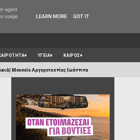
er-agent
te usage
LEARN MORE
GOT IT
ΚΑΙΡΟΤΗΤΑ
ΥΓΕΙΑ
ΚΑΙΡΟΣ
 Ιωάννινα
Δήμος Πωγωνίου :Προσοχή σ
06/08/2026