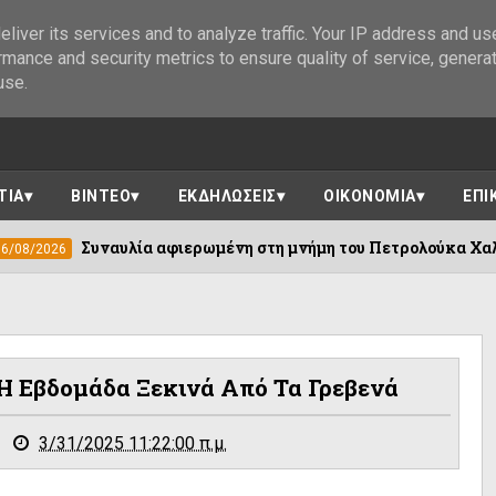
liver its services and to analyze traffic. Your IP address and us
rmance and security metrics to ensure quality of service, genera
use.
ΤΙΑ
ΒΙΝΤΕΟ
ΕΚΔΗΛΩΣΕΙΣ
ΟΙΚΟΝΟΜΙΑ
ΕΠΙ
η στη μνήμη του Πετρολούκα Χαλκιά|| Μουσείο Αργυροτεχνίας
Εβδομάδα Ξεκινά Από Τα Γρεβενά
3/31/2025 11:22:00 π.μ.