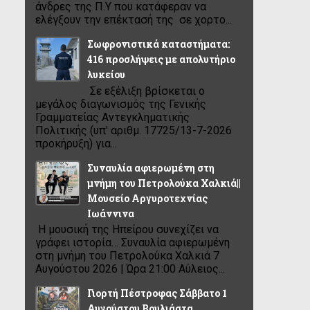
άνδρες της Π.Υ που κατάφεραν να
ελέγξουν την επέκτασή της σε χορτο...
Σωφρονιστικά καταστήματα:
416 προσλήψεις με απολυτήριο
λυκείου
Σε εξέλιξη βρίσκεται ο
μεγάλος διαγωνισμός της Γενικής
Γραμματείας Αντεγκληματικής
Πολιτικής (υπ' αριθμ. 17725/13-7-2026
προκήρυξη) για...
Συναυλία αφιερωμένη στη
μνήμη του Πετρολούκα Χαλκιά||
Μουσείο Αργυροτεχνίας
Ιωάννινα
Η μουσική της Ηπείρου συνεχίζει να
γράφει ιστορία… Συναυλία αφιερωμένη
στη μνήμη του Πετρολούκα Χαλκιά 7
Αυγούστου 2026 | Ώρα 21:00 Αύλειος...
Γιορτή Πέστροφας Σάββατο 1
Αυγούστου Βουλιάστα