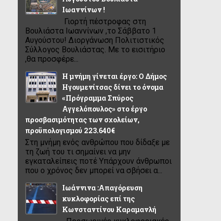
Ιωαννίνων !
Γιορτή πέστροφας στη
Βουλιάστα Ιωαννίνων ,το Σάββατο 1
Αυγούστου! Διοργάνωση Πολιτιστικός
Σύλλογος Βουλιάστας. Με το εισιτήριο
,θα προσφέρε...
Η μνήμη γίνεται έργο: Ο Δήμος
Ηγουμενίτσας δίνει το όνομα
«Πρόγραμμα Σπύρος
Αγγελόπουλος» στο έργο
προσβασιμότητας των σχολείων,
προϋπολογισμού 223.640€
Στη μνήμη ενός ανθρώπου που δίδαξε με
τη ζωή του τι σημαίνει να μην
εγκαταλείπεις ποτέ Υπάρχουν άνθρωποι
που ο χρόνος δεν μπορεί να σβήσει α...
Ιωάννινα :Απαγόρευση
κυκλοφορίας επί της
Κωνσταντίνου Καραμανλή