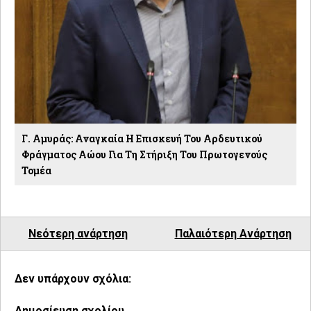
Γ. Αμυράς: Αναγκαία Η Επισκευή Του Αρδευτικού
Φράγματος Αώου Για Τη Στήριξη Του Πρωτογενούς
Τομέα
Νεότερη ανάρτηση
Παλαιότερη Ανάρτηση
Δεν υπάρχουν σχόλια:
Δημοσίευση σχολίου