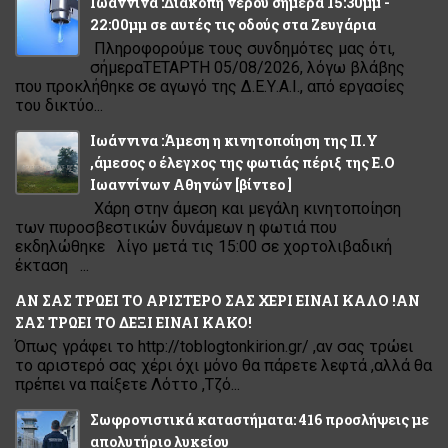
Ιωάννινα :Διακοπή νερού σήμερα 15:30μμ -
22:00μμ σε αυτές τις οδούς στα Ζευγάρια
Πληροφορούμε τους συνδημότες μας ότι,
σήμεραΤΕΤΑΡΤΗ 05/08/2026, λόγω βλάβης
που προκλήθηκε σε αγωγό της Δ.Ε.Υ.Α.Ι., από εργασίες
του δικτύο...
Ιωάννινα :Άμεση η κινητοποίηση της Π.Υ
,άμεσος ο έλεγχος της φωτιάς πέριξ της Ε.Ο
Ιωαννίνων Αθηνών [βίντεο ]
Χάρη στην άμεση και μεγάλη κινητοποίηση
των πυροσβεστικών δυνάμεων η φωτιά που
εκδηλώθηκε λίγο μετά τις 15:00 σε χορτολιβαδική
έκταση ...
ΑΝ ΣΑΣ ΤΡΩΕΙ ΤΟ ΑΡΙΣΤΕΡΟ ΣΑΣ ΧΕΡΙ ΕΙΝΑΙ ΚΑΛΟ !ΑΝ
ΣΑΣ ΤΡΩΕΙ ΤΟ ΔΕΞΙ ΕΙΝΑΙ ΚΑΚΟ!
Όπως γράφει το http://toblogtonkirion.gr/ ,αν σας τρώει
το αριστερό σας χέρι όχι μόνο θα πάρετε λεφτά ,αλλά θα
πρέπει να παίξετε Λόττο ,Τζό...
Σωφρονιστικά καταστήματα: 416 προσλήψεις με
απολυτήριο λυκείου