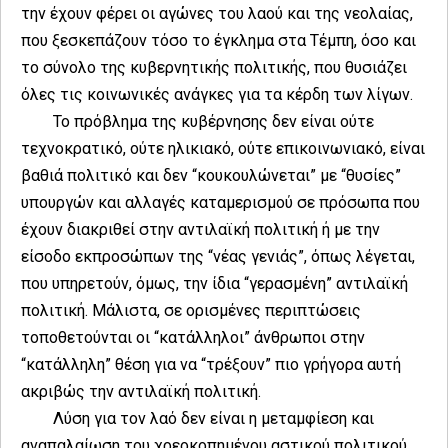
την έχουν φέρει οι αγώνες του λαού και της νεολαίας,
που ξεσκεπάζουν τόσο το έγκλημα στα Τέμπη, όσο και
το σύνολο της κυβερνητικής πολιτικής, που θυσιάζει
όλες τις κοινωνικές ανάγκες για τα κέρδη των λίγων.
Το πρόβλημα της κυβέρνησης δεν είναι ούτε
τεχνοκρατικό, ούτε ηλικιακό, ούτε επικοινωνιακό, είναι
βαθιά πολιτικό και δεν “κουκουλώνεται” με “θυσίες”
υπουργών και αλλαγές καταμερισμού σε πρόσωπα που
έχουν διακριθεί στην αντιλαϊκή πολιτική ή με την
είσοδο εκπροσώπων της “νέας γενιάς”, όπως λέγεται,
που υπηρετούν, όμως, την ίδια “γερασμένη” αντιλαϊκή
πολιτική. Μάλιστα, σε ορισμένες περιπτώσεις
τοποθετούνται οι “κατάλληλοι” άνθρωποι στην
“κατάλληλη” θέση για να “τρέξουν” πιο γρήγορα αυτή
ακριβώς την αντιλαϊκή πολιτική.
Λύση για τον λαό δεν είναι η μεταμφίεση και
αναπαλαίωση του χρεοκοπημένου αστικού πολιτικού