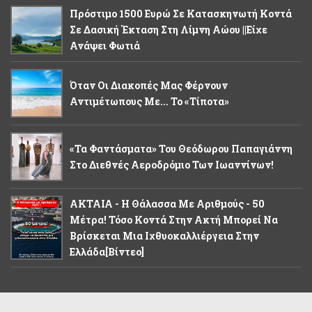
Πρόστιμο 1500 Ευρώ Σε Κατασκηνωτή Κοντά
Σε Δασική Έκταση Στη Λίμνη Αώου ||Είχε
Ανάψει Φωτιά
Όταν Οι Διακοπές Μας Φέρνουν
Αντιμέτωπους Με... Το «τίποτα»
«Τα Φαντάσματα» Του Θεόδωρου Παπαγιάννη
Στο Διεθνές Αεροδρόμιο Των Ιωαννίνων!
ΑΚΤΑΙΑ - Η Θάλασσα Με Αριθμούς - 50
Μέτρα! Τόσο Κοντά Στην Ακτή Μπορεί Να
Βρίσκεται Μια Ιχθυοκαλλιέργεια Στην
Ελλάδα[βίντεο]