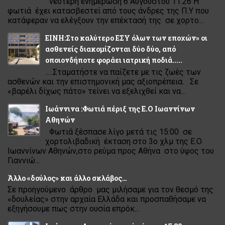
νεότερη ενημέρωση 6 Αυγούστου 11:26 Η
φωτιά έχει κατασβεστεί από τους άνδρες της Π.Υ που
κατάφεραν να ελέγξουν την επέκτασή της σε χορτο...
ΕΙΝΗ:Στο καλύτερο ΕΣΥ όλων των εποχών» οι
ασθενείς διακομίζονται δύο δύο, από
οποιονδήποτε φοράει ιατρική ποδιά.....
.....Σταματήστε να παίζετε με τις ζωές των
ασθενών και την επιστημονική μας αξιοπρέπεια. Σε
«βαρέλι δίχως πάτο» τείνει να εξελιχθεί και να...
Ιωάννινα :Φωτιά πέριξ της Ε.Ο Ιωαννίνων
Αθηνών
Φωτιά ξέσπασε λίγο μετά τις 15:00 σε
χορτολιβαδική έκταση στο 3ο χλμ της Ε.Ο
Ιωαννίνων Αθηνών,στο ρεύμα προς Αθήνα στο ύψος του
Γιαννιώ...
Άλλο «δούλος» και άλλο σκλάβος…
Σε προηγούμενο άρθρο μας μιλήσαμε για τον θεσμό της
«δουλείας» στην αρχαία Ελλάδα και προσπαθήσαμε να
εξηγήσουμε πως στην ουσία επρόκ...