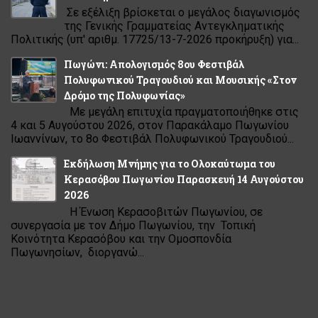
Σε εξέλιξη βρίσκεται ο μεγάλος διαγωνισμός
της Γενικής Γραμματείας Αντεγκληματικής
Πολιτικής (υπ' αριθμ. 17725/13-7-2026 προκήρυξη) για...
Πωγώνι: Απολογισμός 8ου Φεστιβάλ
Πολυφωνικού Τραγουδιού και Μουσικής «Στον
Δρόμο της Πολυφωνίας»
Με μεγάλη επιτυχία πραγματοποιήθηκε στις
4 και 5 Αυγούστου 2026, στον Παρακάλαμο Πωγωνίου
Ιωαννίνων, το 8ο Φεστιβάλ Πολυφωνικού Τραγουδιού...
Εκδήλωση Μνήμης για το Ολοκαύτωμα του
Κερασόβου Πωγωνίου Παρασκευή 14 Αυγούστου
2026
Η Ένωση Κερασοβιτών Πωγωνίου, σε
συνεργασία με τον Δήμο Πωγωνίου, την Τοπική
Κοινότητα Κερασόβου και την Ομοσπονδία
Πωγωνησίων, διοργανώ...