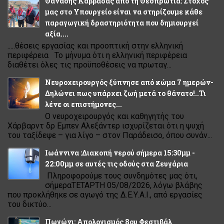
Θανάσης Καββαδάς από τη Θεσπρωτία: Στόχος
μας στο Υπουργείο είναι να στηρίζουμε κάθε
παραγωγική δραστηριότητα που δημιουργεί
αξία....
.....θέσεις εργασίας και προοπτική στην ελληνική
περιφέρεια Το μήνυμα ότι η ελληνική περιφέρεια
διαθέτει όλες τις προϋποθέσεις να πρωταγ...
Νευροχειρουργός ξύπνησε από κώμα 7 ημερών-
Δηλώνει πως υπάρχει ζωή μετά το θάνατο!..Τι
λένε οι επιστήμονες...
Ο νευροχειρουργός και καθηγητής του
Χάρβαρντ δρ Εμπεν Αλεξάντερ ισχυρίζεται ότι η ψυχή
του ταξίδεψε – για λίγο – στον Παράδεισο, όπου συνάν...
Ιωάννινα :Διακοπή νερού σήμερα 15:30μμ -
22:00μμ σε αυτές τις οδούς στα Ζευγάρια
Πληροφορούμε τους συνδημότες μας ότι,
σήμεραΤΕΤΑΡΤΗ 05/08/2026, λόγω βλάβης
που προκλήθηκε σε αγωγό της Δ.Ε.Υ.Α.Ι., από εργασίες
του δικτύο...
Πωγώνι: Απολογισμός 8ου Φεστιβάλ