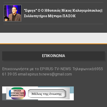
"Εφυγε" Ο Ο Ηθοποιός Νίκος Καλογερόπουλος||
Συλλυπητήριο Μήνυμα ΠΑΣΟΚ
ΕΠΙΚΟΙΝΩΝΙΑ
Επικοινωνήστε με το EPIRUS-TV-NEWS: Τηλεφωνικά:6955
61 39 05 email:epirus.tv.news@gmail.com