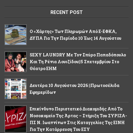
RECENT POST
Ο «χάρτης» Των Πληρωμών Από E-ΕΦΚΑ,
ΔΥΠΑ Για Την Περίοδο 10 Έως 14 Αυγούστου
SEXY LAUNDRY Με Τον Σπύρο Παπαδόπουλο
Και Τη Ρένια Λουιζίδου||5 Σπετεμβρίου Στο
Θέατρο ΕΗΜ
Δευτέρα 10 Αυγούστου 2026 ||Πρωτοσέλιδα
Εφημερίδων
Επικίνδυνο Περιστατικό Διακομιδής Από Το
Νοσοκομείο Της Άρτας – Στήριξη Του ΣΥΡΙΖΑ-
ΠΣ Ν. Ιωαννίνων Στις Καταγγελίες Της ΕΙΝΗ
Για Την Κατάρρευση Του ΕΣΥ