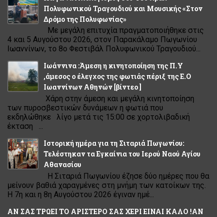
Πολυφωνικού Τραγουδιού και Μουσικής «Στον
Δρόμο της Πολυφωνίας»
Με μεγάλη επιτυχία πραγματοποιήθηκε στις
4 και 5 Αυγούστου 2026, στον Παρακάλαμο Πωγωνίου
Ιωαννίνων, το 8ο Φεστιβάλ Πολυφωνικού Τραγουδιού...
Ιωάννινα :Άμεση η κινητοποίηση της Π.Υ
,άμεσος ο έλεγχος της φωτιάς πέριξ της Ε.Ο
Ιωαννίνων Αθηνών [βίντεο ]
Χάρη στην άμεση και μεγάλη κινητοποίηση
των πυροσβεστικών δυνάμεων η φωτιά που
εκδηλώθηκε λίγο μετά τις 15:00 σε χορτολιβαδική
έκταση ...
Ιστορική ημέρα για τη Σιταριά Πωγωνίου:
Τελέστηκαν τα Εγκαίνια του Ιερού Ναού Αγίου
Αθανασίου
Η Σιταριά Πωγωνίου έζησε δύο ημέρες που θα
μείνουν βαθιά χαραγμένες στη μνήμη των κατοίκων της.
Η 7η και η 8η Αυγούστου 2026 έγιναν ημέ...
ΑΝ ΣΑΣ ΤΡΩΕΙ ΤΟ ΑΡΙΣΤΕΡΟ ΣΑΣ ΧΕΡΙ ΕΙΝΑΙ ΚΑΛΟ !ΑΝ