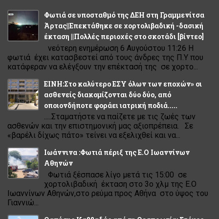
Φωτιά σε υποσταθμό της ΔΕΗ στη Γραμμενίτσα
Άρτας||Επεκτάθηκε σε χορτολιβαδική -δασική
έκταση ||Πολλές περιοχές στο σκοτάδι [βίντεο]
νεότερη ενημέρωση 6 Αυγούστου 11:26 Η
φωτιά έχει κατασβεστεί από τους άνδρες της Π.Υ που
κατάφεραν να ελέγξουν την επέκτασή της σε χορτο...
ΕΙΝΗ:Στο καλύτερο ΕΣΥ όλων των εποχών» οι
ασθενείς διακομίζονται δύο δύο, από
οποιονδήποτε φοράει ιατρική ποδιά.....
.....Σταματήστε να παίζετε με τις ζωές των
ασθενών και την επιστημονική μας αξιοπρέπεια. Σε
«βαρέλι δίχως πάτο» τείνει να εξελιχθεί και να...
Ιωάννινα :Φωτιά πέριξ της Ε.Ο Ιωαννίνων
Αθηνών
Φωτιά ξέσπασε λίγο μετά τις 15:00 σε
χορτολιβαδική έκταση στο 3ο χλμ της Ε.Ο
Ιωαννίνων Αθηνών,στο ρεύμα προς Αθήνα στο ύψος του
Γιαννιώ...