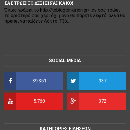
ΣΑΣ ΤΡΩΕΙ ΤΟ ΔΕΞΙ ΕΙΝΑΙ ΚΑΚΟ!
Όπως γράφει το http://toblogtonkirion.gr/ ,αν σας τρώει
το αριστερό σας χέρι όχι μόνο θα πάρετε λεφτά ,αλλά θα
πρέπει να παίξετε Λόττο ,Τζό...
SOCIAL MEDIA
39.351
937
5.760
372
ΚΑΤΗΓΟΡΙΕΣ ΕΙΔΗΣΕΩΝ