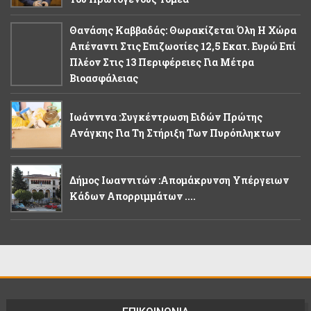
Θανάσης Καββαδάς: Θωρακίζεται Όλη Η Χώρα
Απέναντι Στις Επιζωοτίες 12,5 Εκατ. Ευρώ Επί
Πλέον Στις 13 Περιφέρειες Για Μέτρα
Βιοασφάλειας
Ιωάννινα :Συγκέντρωση Ειδών Πρώτης
Ανάγκης Για Τη Στήριξη Των Πυρόπληκτων
Δήμος Ιωαννιτών :Απομάκρυνση Υπέργειων
Κάδων Απορριμμάτων ....