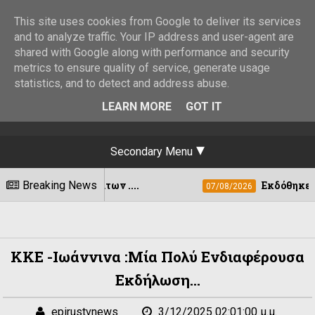
This site uses cookies from Google to deliver its services
and to analyze traffic. Your IP address and user-agent are
shared with Google along with performance and security
metrics to ensure quality of service, generate usage
statistics, and to detect and address abuse.
LEARN MORE
GOT IT
Secondary Menu
μάτων ....
Breaking News
Εκδόθηκε η ΚΥΑ για τη στε
07/08/2026
ΚΚΕ -Ιωάννινα :Μία Πολύ Ενδιαφέρουσα
Εκδήλωση...
epirustvnews
3/12/2025 02:01:00 μ.μ.