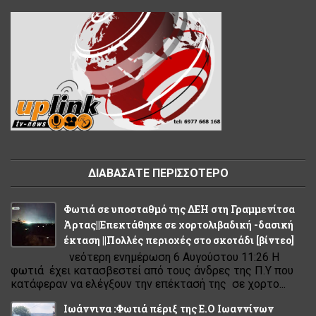
ΔΙΑΒΑΣΑΤΕ ΠΕΡΙΣΣΟΤΕΡΟ
Φωτιά σε υποσταθμό της ΔΕΗ στη Γραμμενίτσα
Άρτας||Επεκτάθηκε σε χορτολιβαδική -δασική
έκταση ||Πολλές περιοχές στο σκοτάδι [βίντεο]
νεότερη ενημέρωση 6 Αυγούστου 11:26 Η
φωτιά έχει κατασβεστεί από τους άνδρες της Π.Υ που
κατάφεραν να ελέγξουν την επέκτασή της σε χορτο...
Ιωάννινα :Φωτιά πέριξ της Ε.Ο Ιωαννίνων