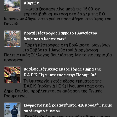
Αθηνών
Φωτιά ξέσπασε λίγο μετά τις 15:00 σε
χορτολιβαδική έκταση στο 3ο χλμ της Ε.Ο
Ιωαννίνων Αθηνών,στο ρεύμα προς Αθήνα στο ύψος του
Γιαννιώ...
Γιορτή Πέστροφας Σάββατο 1 Αυγούστου
Βουλιάστα Ιωαννίνων !
Γιορτή πέστροφας στη Βουλιάστα Ιωαννίνων
,το Σάββατο 1 Αυγούστου! Διοργάνωση
Πολιτιστικός Σύλλογος Βουλιάστας. Με το εισιτήριο ,θα
προσφέρε...
Βασίλης Γιόγιακας: Εκτός έδρας τμήμα της
Σ.Α.Ε.Κ. Ηγουμενίτσας στην Παραμυθιά
Τη λειτουργία εκτός έδρας τμήματος της
Σ.Α.Ε.Κ. (πρώην Δ.Ι.Ε.Κ.) Ηγουμενίτσας στον
Δήμο Σουλίου προβλέπεται σε απόφαση της Γενικής
Γραμματέω...
Σωφρονιστικά καταστήματα: 416 προσλήψεις με
απολυτήριο λυκείου