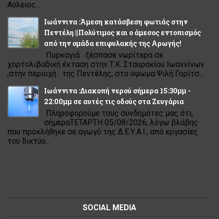
Αύλειος...
Ιωάννινα :Άμεση κατάσβεση φωτιάς στην
Πεντέλη ||Πολύτιμος και ο άμεσος εντοπισμός
από την ομάδα επιφυλακής της Αρωγής!
Πυρκαγιά ξέσπασε νωρίτερα σε
χορτολιβαδική έκταση στην Τ.Κ. Σταυρακίου Ιωαννίνων
,στην περιοχή της Πεντέλης, στο ύψωμα Ψιλή Γορίτσ...
Ιωάννινα :Διακοπή νερού σήμερα 15:30μμ -
22:00μμ σε αυτές τις οδούς στα Ζευγάρια
Πληροφορούμε τους συνδημότες μας ότι,
σήμεραΤΕΤΑΡΤΗ 05/08/2026, λόγω βλάβης
που προκλήθηκε σε αγωγό της Δ.Ε.Υ.Α.Ι., από εργασίες
του δικτύο...
SOCIAL MEDIA