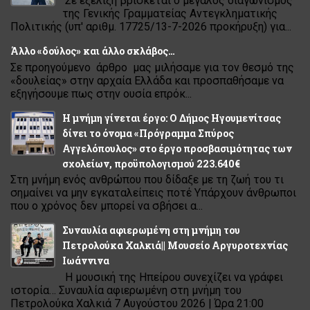
Σε εξέλιξη βρίσκεται ο μεγάλος διαγωνισμός
της Γενικής Γραμματείας Αντεγκληματικής
Πολιτικής (υπ' αριθμ. 17725/13-7-2026 προκήρυξη) για...
Άλλο «δούλος» και άλλο σκλάβος…
Σε προηγούμενο άρθρο μας μιλήσαμε για τον θεσμό της
«δουλείας» στην αρχαία Ελλάδα και προσπαθήσαμε να
εξηγήσουμε πως στην ουσία επρόκ...
Η μνήμη γίνεται έργο: Ο Δήμος Ηγουμενίτσας
δίνει το όνομα «Πρόγραμμα Σπύρος
Αγγελόπουλος» στο έργο προσβασιμότητας των
σχολείων, προϋπολογισμού 223.640€
Στη μνήμη ενός ανθρώπου που δίδαξε με τη ζωή του τι
σημαίνει να μην εγκαταλείπεις ποτέ Υπάρχουν άνθρωποι
που ο χρόνος δεν μπορεί να σβήσει α...
Συναυλία αφιερωμένη στη μνήμη του
Πετρολούκα Χαλκιά|| Μουσείο Αργυροτεχνίας
Ιωάννινα
Η μουσική της Ηπείρου συνεχίζει να γράφει
ιστορία… Συναυλία αφιερωμένη στη μνήμη του
Πετρολούκα Χαλκιά 7 Αυγούστου 2026 | Ώρα 21:00