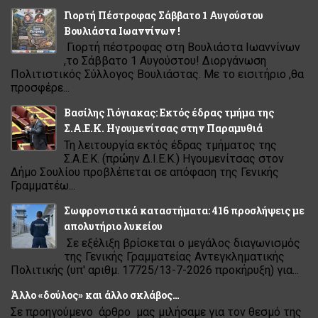
Γιορτή Πέστροφας Σάββατο 1 Αυγούστου
Βουλιάστα Ιωαννίνων !
Γιορτή πέστροφας στη Βουλιάστα Ιωαννίνων
,το Σάββατο 1 Αυγούστου! Διοργάνωση
Πολιτιστικός Σύλλογος Βουλιάστας. Με το εισιτήριο ,θα
προσφέρε...
Βασίλης Γιόγιακας: Εκτός έδρας τμήμα της
Σ.Α.Ε.Κ. Ηγουμενίτσας στην Παραμυθιά
Τη λειτουργία εκτός έδρας τμήματος της
Σ.Α.Ε.Κ. (πρώην Δ.Ι.Ε.Κ.) Ηγουμενίτσας στον
Δήμο Σουλίου προβλέπεται σε απόφαση της Γενικής
Γραμματέω...
Σωφρονιστικά καταστήματα: 416 προσλήψεις με
απολυτήριο λυκείου
Σε εξέλιξη βρίσκεται ο μεγάλος διαγωνισμός
της Γενικής Γραμματείας Αντεγκληματικής
Πολιτικής (υπ' αριθμ. 17725/13-7-2026 προκήρυξη) για...
Άλλο «δούλος» και άλλο σκλάβος…
Σε προηγούμενο άρθρο μας μιλήσαμε για τον θεσμό της