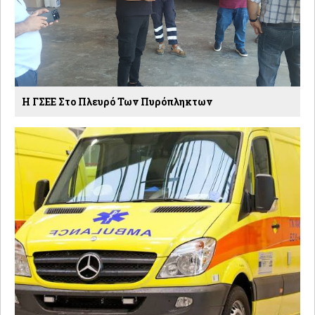
H ΓΣΕΕ Στο Πλευρό Των Πυρόπληκτων