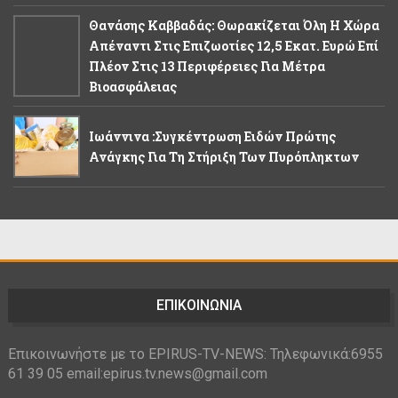
Θανάσης Καββαδάς: Θωρακίζεται Όλη Η Χώρα
Απέναντι Στις Επιζωοτίες 12,5 Εκατ. Ευρώ Επί
Πλέον Στις 13 Περιφέρειες Για Μέτρα
Βιοασφάλειας
Ιωάννινα :Συγκέντρωση Ειδών Πρώτης
Ανάγκης Για Τη Στήριξη Των Πυρόπληκτων
ΕΠΙΚΟΙΝΩΝΙΑ
Επικοινωνήστε με το EPIRUS-TV-NEWS: Τηλεφωνικά:6955
61 39 05 email:epirus.tv.news@gmail.com