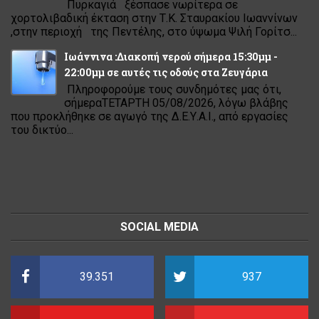
Πυρκαγιά ξέσπασε νωρίτερα σε
χορτολιβαδική έκταση στην Τ.Κ. Σταυρακίου Ιωαννίνων
,στην περιοχή της Πεντέλης, στο ύψωμα Ψιλή Γορίτσ...
Ιωάννινα :Διακοπή νερού σήμερα 15:30μμ -
22:00μμ σε αυτές τις οδούς στα Ζευγάρια
Πληροφορούμε τους συνδημότες μας ότι,
σήμεραΤΕΤΑΡΤΗ 05/08/2026, λόγω βλάβης
που προκλήθηκε σε αγωγό της Δ.Ε.Υ.Α.Ι., από εργασίες
του δικτύο...
SOCIAL MEDIA
39.351
937