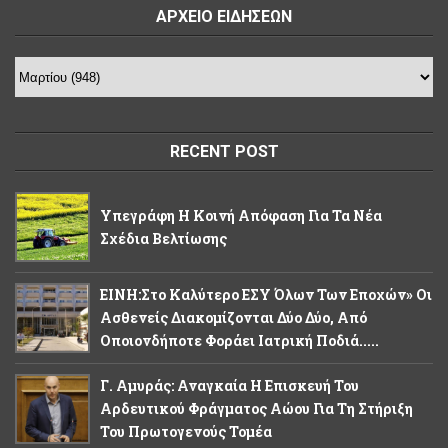
ΑΡΧΕΙΟ ΕΙΔΗΣΕΩΝ
RECENT POST
Υπεγράφη Η Κοινή Απόφαση Για Τα Νέα
Σχέδια Βελτίωσης
ΕΙΝΗ:Στο Καλύτερο ΕΣΥ Όλων Των Εποχών» Οι
Ασθενείς Διακομίζονται Δύο Δύο, Από
Οποιονδήποτε Φοράει Ιατρική Ποδιά.....
Γ. Αμυράς: Αναγκαία Η Επισκευή Του
Αρδευτικού Φράγματος Αώου Για Τη Στήριξη
Του Πρωτογενούς Τομέα