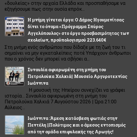
«δουλείας» στην αρχαία Ελλάδα και προσπαθήσαμε να
εξηγήσουμε πως στην ουσία επρόκ...
Η μνήμη γίνεται έργο: Ο Δήμος Ηγουμενίτσας
δίνει το όνομα «Πρόγραμμα Σπύρος
Αγγελόπουλος» στο έργο προσβασιμότητας των
σχολείων, προϋπολογισμού 223.640€
Στη μνήμη ενός ανθρώπου που δίδαξε με τη ζωή του τι
σημαίνει να μην εγκαταλείπεις ποτέ Υπάρχουν άνθρωποι
που ο χρόνος δεν μπορεί να σβήσει α...
Συναυλία αφιερωμένη στη μνήμη του
Πετρολούκα Χαλκιά|| Μουσείο Αργυροτεχνίας
Ιωάννινα
Η μουσική της Ηπείρου συνεχίζει να γράφει
ιστορία… Συναυλία αφιερωμένη στη μνήμη του
Πετρολούκα Χαλκιά 7 Αυγούστου 2026 | Ώρα 21:00
Αύλειος...
Ιωάννινα :Άμεση κατάσβεση φωτιάς στην
Πεντέλη ||Πολύτιμος και ο άμεσος εντοπισμός
από την ομάδα επιφυλακής της Αρωγής!