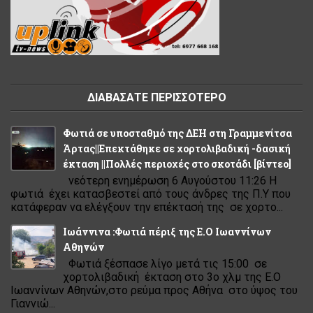
ΔΙΑΒΑΣΑΤΕ ΠΕΡΙΣΣΟΤΕΡΟ
Φωτιά σε υποσταθμό της ΔΕΗ στη Γραμμενίτσα
Άρτας||Επεκτάθηκε σε χορτολιβαδική -δασική
έκταση ||Πολλές περιοχές στο σκοτάδι [βίντεο]
νεότερη ενημέρωση 6 Αυγούστου 11:26 Η
φωτιά έχει κατασβεστεί από τους άνδρες της Π.Υ που
κατάφεραν να ελέγξουν την επέκτασή της σε χορτο...
Ιωάννινα :Φωτιά πέριξ της Ε.Ο Ιωαννίνων
Αθηνών
Φωτιά ξέσπασε λίγο μετά τις 15:00 σε
χορτολιβαδική έκταση στο 3ο χλμ της Ε.Ο
Ιωαννίνων Αθηνών,στο ρεύμα προς Αθήνα στο ύψος του
Γιαννιώ...