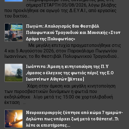
σήμεραΤΕΤΑΡΤΗ 05/08/2026, λόγω βλάβης
που προκλήθηκε σε αγωγό της Δ.Ε.Υ.Α.Ι., από εργασίες
του δικτύο...
Πωγώνι: Απολογισμός 8ου Φεστιβάλ
Πολυφωνικού Τραγουδιού και Μουσικής «Στον
Δρόμο της Πολυφωνίας»
Με μεγάλη επιτυχία πραγματοποιήθηκε στις
4 και 5 Αυγούστου 2026, στον Παρακάλαμο Πωγωνίου
Ιωαννίνων, το 8ο Φεστιβάλ Πολυφωνικού Τραγουδιού...
Ιωάννινα :Άμεση η κινητοποίηση της Π.Υ
,άμεσος ο έλεγχος της φωτιάς πέριξ της Ε.Ο
Ιωαννίνων Αθηνών [βίντεο ]
Χάρη στην άμεση και μεγάλη κινητοποίηση
των πυροσβεστικών δυνάμεων η φωτιά που
εκδηλώθηκε λίγο μετά τις 15:00 σε χορτολιβαδική
έκταση ...
Νευροχειρουργός ξύπνησε από κώμα 7 ημερών-
Δηλώνει πως υπάρχει ζωή μετά το θάνατο!..Τι
λένε οι επιστήμονες...