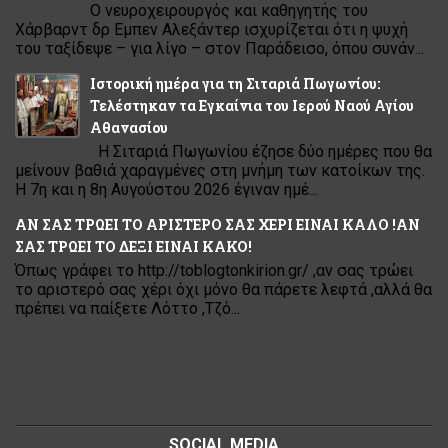
Ο νευροχειρουργός και καθηγητής του
Χάρβαρντ δρ Εμπεν Αλεξάντερ ισχυρίζεται ότι η ψυχή
του ταξίδεψε – για λίγο – στον Παράδεισο, όπου συνάν...
Ιστορική ημέρα για τη Σιταριά Πωγωνίου:
Τελέστηκαν τα Εγκαίνια του Ιερού Ναού Αγίου
Αθανασίου
Η Σιταριά Πωγωνίου έζησε δύο ημέρες που θα
μείνουν βαθιά χαραγμένες στη μνήμη των κατοίκων της.
Η 7η και η 8η Αυγούστου 2026 έγιναν ημέ...
ΑΝ ΣΑΣ ΤΡΩΕΙ ΤΟ ΑΡΙΣΤΕΡΟ ΣΑΣ ΧΕΡΙ ΕΙΝΑΙ ΚΑΛΟ !ΑΝ
ΣΑΣ ΤΡΩΕΙ ΤΟ ΔΕΞΙ ΕΙΝΑΙ ΚΑΚΟ!
Όπως γράφει το http://toblogtonkirion.gr/ ,αν σας τρώει
το αριστερό σας χέρι όχι μόνο θα πάρετε λεφτά ,αλλά θα
πρέπει να παίξετε Λόττο ,Τζό...
SOCIAL MEDIA