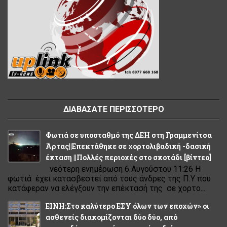
ΔΙΑΒΑΣΑΤΕ ΠΕΡΙΣΣΟΤΕΡΟ
Φωτιά σε υποσταθμό της ΔΕΗ στη Γραμμενίτσα
Άρτας||Επεκτάθηκε σε χορτολιβαδική -δασική
έκταση ||Πολλές περιοχές στο σκοτάδι [βίντεο]
νεότερη ενημέρωση 6 Αυγούστου 11:26 Η
φωτιά έχει κατασβεστεί από τους άνδρες της Π.Υ που
κατάφεραν να ελέγξουν την επέκτασή της σε χορτο...
ΕΙΝΗ:Στο καλύτερο ΕΣΥ όλων των εποχών» οι
ασθενείς διακομίζονται δύο δύο, από