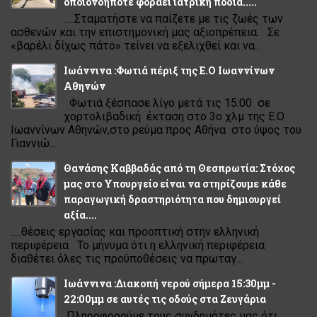
οποιονδήποτε φοράει ιατρική ποδιά.....
.....Σταματήστε να παίζετε με τις ζωές των
ασθενών και την επιστημονική μας αξιοπρέπεια. Σε
«βαρέλι δίχως πάτο» τείνει να εξελιχθεί και να...
Ιωάννινα :Φωτιά πέριξ της Ε.Ο Ιωαννίνων
Αθηνών
Φωτιά ξέσπασε λίγο μετά τις 15:00 σε
χορτολιβαδική έκταση στο 3ο χλμ της Ε.Ο
Ιωαννίνων Αθηνών,στο ρεύμα προς Αθήνα στο ύψος του
Γιαννιώ...
Θανάσης Καββαδάς από τη Θεσπρωτία: Στόχος
μας στο Υπουργείο είναι να στηρίζουμε κάθε
παραγωγική δραστηριότητα που δημιουργεί
αξία....
.....θέσεις εργασίας και προοπτική στην ελληνική
περιφέρεια Το μήνυμα ότι η ελληνική περιφέρεια
διαθέτει όλες τις προϋποθέσεις να πρωταγ...
Ιωάννινα :Διακοπή νερού σήμερα 15:30μμ -
22:00μμ σε αυτές τις οδούς στα Ζευγάρια
Πληροφορούμε τους συνδημότες μας ότι,