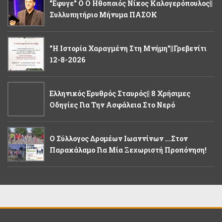
"Εφυγε" Ο Ο Ηθοποιός Νίκος Καλογερόπουλος||
Συλλυπητήριο Μήνυμα ΠΑΣΟΚ
"Η Ιστορία Χαραγμένη Στη Μνήμη"||Γρεβενίτι
12-8-2026
Ελληνικός Ερυθρός Σταυρός|| 8 Χρήσιμες
Οδηγίες Για Την Ασφάλεια Στο Νερό
Ο Σύλλογος Δρομέων Ιωαννίνων ...στον
Παρακάλαμο Για Μία Ξεχωριστή Προπόνηση!