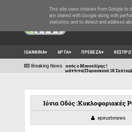
This site uses cookies from Google to de
are shared with Google along with perfo
statistics, and to detect and address ab
ΙΩΑΝΝΙΝΑ
ΑΡΤΑ
ΠΡΕΒΕΖΑ
ΘΕΣΠΡΩ
η Κωπηλασία!Χρυσός ο Μουσελίμης !
Breaking News
Συν
09/08/2026
.Μ - Φρόντζου Ιωάννινα||Παρασκευή 18 Σεπτεμβρίου
Ιόνια Οδός :Κυκλοφοριακές 
epirustvnews