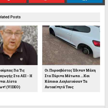
lated Posts
ούμπας Για Τις
Οι Πυροσβέστες Έδιναν Μάχη
αγωγής Στα ΑΕΙ - Η
Στα Πύρινα Μέτωπα ...και
ίναι Λίστα
Κάποιοι Λεηλατούσαν Τα
ων! (VIDEO)
Αυτοκίνητά Τους