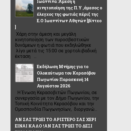
Ιωάννινα :Άμεση η
κινητοποίηση της Π.Υ ,άμεσος ο
έλεγχος της φωτιάς πέριξ της
Ε.Ο Ιωαννίνων Αθηνών [βίντεο
]
Χάρη στην άμεση και μεγάλη
κινητοποίηση των πυροσβεστικών
δυνάμεων η φωτιά που εκδηλώθηκε
λίγο μετά τις 15:00 σε χορτολιβαδική
έκταση ...
Εκδήλωση Μνήμης για το
Ολοκαύτωμα του Κερασόβου
Πωγωνίου Παρασκευή 14
Αυγούστου 2026
Η Ένωση Κερασοβιτών Πωγωνίου, σε
συνεργασία με τον Δήμο Πωγωνίου, την
Τοπική Κοινότητα Κερασόβου και την
Ομοσπονδία Πωγωνησίων, διοργανώ...
ΑΝ ΣΑΣ ΤΡΩΕΙ ΤΟ ΑΡΙΣΤΕΡΟ ΣΑΣ ΧΕΡΙ
ΕΙΝΑΙ ΚΑΛΟ !ΑΝ ΣΑΣ ΤΡΩΕΙ ΤΟ ΔΕΞΙ