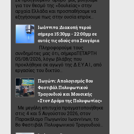
για τον θεσμό της «δουλείας» στην
αρχαία Ελλάδα και προσπαθήσαμε να
εξηγήσουμε πως στην ουσία επρόκ...
Ιωάννινα :Διακοπή νερού
σήμερα 15:30μμ - 22:00μμ σε
αυτές τις οδούς στα Ζευγάρια
Πληροφορούμε τους
συνδημότες μας ότι, σήμεραΤΕΤΑΡΤΗ
05/08/2026, λόγω βλάβης που
προκλήθηκε σε αγωγό της Δ.Ε.Υ.Α.Ι., από
εργασίες του δικτύο...
Πωγώνι: Απολογισμός 8ου
Φεστιβάλ Πολυφωνικού
Τραγουδιού και Μουσικής
«Στον Δρόμο της Πολυφωνίας»
Με μεγάλη επιτυχία πραγματοποιήθηκε
στις 4 και 5 Αυγούστου 2026, στον
Παρακάλαμο Πωγωνίου Ιωαννίνων, το
8ο Φεστιβάλ Πολυφωνικού Τραγουδιού...