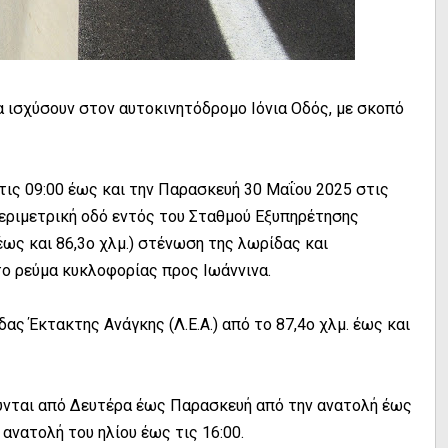
α ισχύσουν στον αυτοκινητόδρομο Ιόνια Οδός, με σκοπό
ις 09:00 έως και την Παρασκευή 30 Μαΐου 2025 στις
 περιμετρική οδό εντός του Σταθμού Εξυπηρέτησης
 έως και 86,3ο χλμ.) στένωση της λωρίδας και
το ρεύμα κυκλοφορίας προς Ιωάννινα.
ας Έκτακτης Ανάγκης (Λ.Ε.Α.) από το 87,4ο χλμ. έως και
ούνται από Δευτέρα έως Παρασκευή από την ανατολή έως
 ανατολή του ηλίου έως τις 16:00.