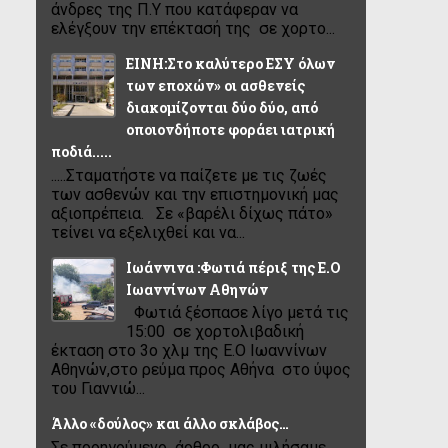
άνδρες της Π.Υ που κατάφεραν να
ελέγξουν την επέκτασή της σε χορτο...
ΕΙΝΗ:Στο καλύτερο ΕΣΥ όλων
των εποχών» οι ασθενείς
διακομίζονται δύο δύο, από
οποιονδήποτε φοράει ιατρική
ποδιά.....
.....Σταματήστε να παίζετε με τις ζωές
των ασθενών και την επιστημονική μας
αξιοπρέπεια. Σε «βαρέλι δίχως πάτο»
τείνει να εξελιχθεί και να...
Ιωάννινα :Φωτιά πέριξ της Ε.Ο
Ιωαννίνων Αθηνών
Φωτιά ξέσπασε λίγο μετά τις
15:00 σε χορτολιβαδική
έκταση στο 3ο χλμ της Ε.Ο Ιωαννίνων
Αθηνών,στο ρεύμα προς Αθήνα στο ύψος
του Γιαννιώ...
Άλλο «δούλος» και άλλο σκλάβος…
Σε προηγούμενο άρθρο μας μιλήσαμε