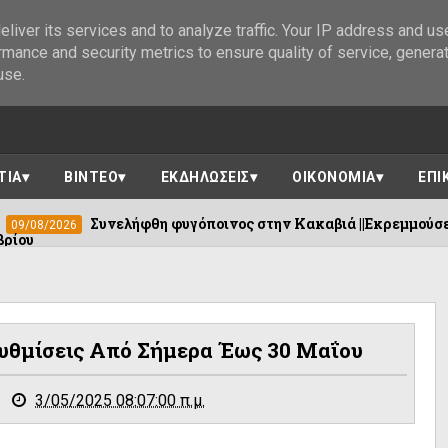
liver its services and to analyze traffic. Your IP address and us
rmance and security metrics to ensure quality of service, genera
use.
ΤΙΑ
ΒΙΝΤΕΟ
ΕΚΔΗΛΩΣΕΙΣ
ΟΙΚΟΝΟΜΙΑ
ΕΠΙ
ελήφθη φυγόποινος στην Κακαβιά ||Εκρεμμούσε απόφαση με ποιν
Ρυθμίσεις Από Σήμερα Έως 30 Μαΐου
3/05/2025 08:07:00 π.μ.