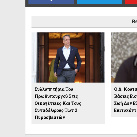
Re
Συλλυπητήρια Του
Ο Δ. Κουτσ
Πρωθυπουργού Στις
Βάσεις Εισ
Οικογένειες Και Τους
Ζωή Δεν Ε
Συναδέλφους Των 2
Επιτυχόντ
Πυροσβεστών