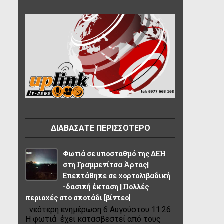
ΔΙΑΒΑΣΑΤΕ ΠΕΡΙΣΣΟΤΕΡΟ
Φωτιά σε υποσταθμό της ΔΕΗ
στη Γραμμενίτσα Άρτας||
Επεκτάθηκε σε χορτολιβαδική
-δασική έκταση ||Πολλές
περιοχές στο σκοτάδι [βίντεο]
νεότερη ενημέρωση 6 Αυγούστου 11:26
Η φωτιά έχει κατασβεστεί από τους