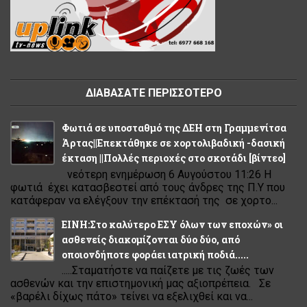
ΔΙΑΒΑΣΑΤΕ ΠΕΡΙΣΣΟΤΕΡΟ
Φωτιά σε υποσταθμό της ΔΕΗ στη Γραμμενίτσα
Άρτας||Επεκτάθηκε σε χορτολιβαδική -δασική
έκταση ||Πολλές περιοχές στο σκοτάδι [βίντεο]
νεότερη ενημέρωση 6 Αυγούστου 11:26 Η
φωτιά έχει κατασβεστεί από τους άνδρες της Π.Υ που
κατάφεραν να ελέγξουν την επέκτασή της σε χορτο...
ΕΙΝΗ:Στο καλύτερο ΕΣΥ όλων των εποχών» οι
ασθενείς διακομίζονται δύο δύο, από
οποιονδήποτε φοράει ιατρική ποδιά.....
.....Σταματήστε να παίζετε με τις ζωές των
ασθενών και την επιστημονική μας αξιοπρέπεια. Σε
«βαρέλι δίχως πάτο» τείνει να εξελιχθεί και να...