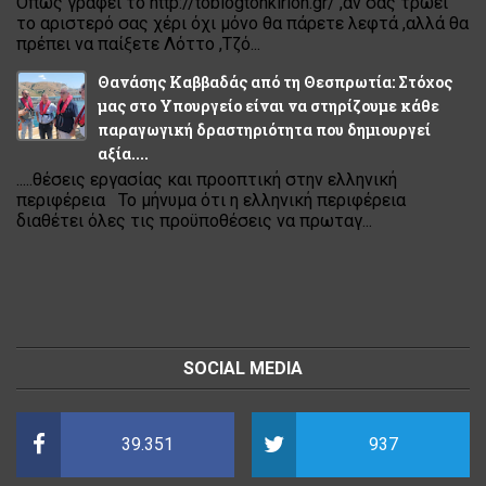
Όπως γράφει το http://toblogtonkirion.gr/ ,αν σας τρώει
το αριστερό σας χέρι όχι μόνο θα πάρετε λεφτά ,αλλά θα
πρέπει να παίξετε Λόττο ,Τζό...
Θανάσης Καββαδάς από τη Θεσπρωτία: Στόχος
μας στο Υπουργείο είναι να στηρίζουμε κάθε
παραγωγική δραστηριότητα που δημιουργεί
αξία....
.....θέσεις εργασίας και προοπτική στην ελληνική
περιφέρεια Το μήνυμα ότι η ελληνική περιφέρεια
διαθέτει όλες τις προϋποθέσεις να πρωταγ...
SOCIAL MEDIA
39.351
937