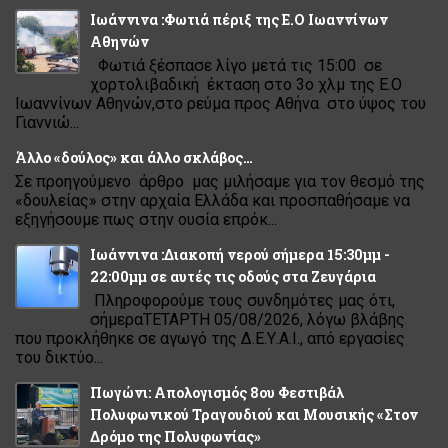
Ιωάννινα :Φωτιά πέριξ της Ε.Ο Ιωαννίνων
Αθηνών
Φωτιά ξέσπασε λίγο μετά τις 15:00 σε
χορτολιβαδική έκταση στο 3ο χλμ της Ε.Ο
Ιωαννίνων Αθηνών,στο ρεύμα προς Αθήνα στο ύψος του
Γιαννιώ...
Άλλο «δούλος» και άλλο σκλάβος…
Σε προηγούμενο άρθρο μας μιλήσαμε για τον θεσμό της
«δουλείας» στην αρχαία Ελλάδα και προσπαθήσαμε να
εξηγήσουμε πως στην ουσία επρόκ...
Ιωάννινα :Διακοπή νερού σήμερα 15:30μμ -
22:00μμ σε αυτές τις οδούς στα Ζευγάρια
Πληροφορούμε τους συνδημότες μας ότι,
σήμεραΤΕΤΑΡΤΗ 05/08/2026, λόγω βλάβης
που προκλήθηκε σε αγωγό της Δ.Ε.Υ.Α.Ι., από εργασίες
του δικτύο...
Πωγώνι: Απολογισμός 8ου Φεστιβάλ
Πολυφωνικού Τραγουδιού και Μουσικής «Στον
Δρόμο της Πολυφωνίας»