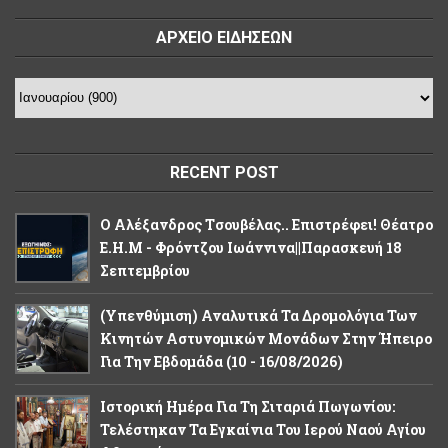
ΑΡΧΕΙΟ ΕΙΔΗΣΕΩΝ
RECENT POST
Ο Αλέξανδρος Tσουβέλας.. Επιστρέφει! Θέατρο
Ε.Η.Μ - Φρόντζου Ιωάννινα||Παρασκευή 18
Σεπτεμβρίου
(Υπενθύμιση) Αναλυτικά Τα Δρομολόγια Των
Κινητών Αστυνομικών Μονάδων Στην Ήπειρο
Για Την Εβδομάδα (10 - 16/08/2026)
Ιστορική Ημέρα Για Τη Σιταριά Πωγωνίου:
Τελέστηκαν Τα Εγκαίνια Του Ιερού Ναού Αγίου