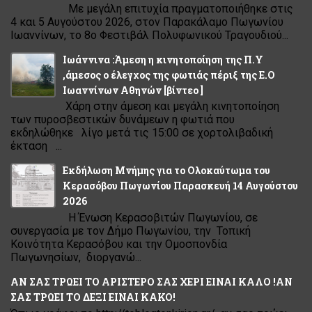
Με μεγάλη επιτυχία πραγματοποιήθηκε στις
4 και 5 Αυγούστου 2026, στον Παρακάλαμο Πωγωνίου
Ιωαννίνων, το 8ο Φεστιβάλ Πολυφωνικού Τραγουδιού...
Ιωάννινα :Άμεση η κινητοποίηση της Π.Υ
,άμεσος ο έλεγχος της φωτιάς πέριξ της Ε.Ο
Ιωαννίνων Αθηνών [βίντεο ]
Χάρη στην άμεση και μεγάλη κινητοποίηση
των πυροσβεστικών δυνάμεων η φωτιά που
εκδηλώθηκε λίγο μετά τις 15:00 σε χορτολιβαδική
έκταση ...
Εκδήλωση Μνήμης για το Ολοκαύτωμα του
Κερασόβου Πωγωνίου Παρασκευή 14 Αυγούστου
2026
Η Ένωση Κερασοβιτών Πωγωνίου, σε
συνεργασία με τον Δήμο Πωγωνίου, την Τοπική
Κοινότητα Κερασόβου και την Ομοσπονδία
Πωγωνησίων, διοργανώ...
ΑΝ ΣΑΣ ΤΡΩΕΙ ΤΟ ΑΡΙΣΤΕΡΟ ΣΑΣ ΧΕΡΙ ΕΙΝΑΙ ΚΑΛΟ !ΑΝ
ΣΑΣ ΤΡΩΕΙ ΤΟ ΔΕΞΙ ΕΙΝΑΙ ΚΑΚΟ!