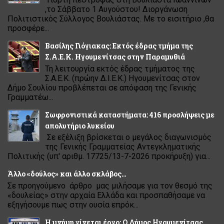
,το Σάββατο 1 Αυγούστου! Διοργάνωση
Πολιτιστικός Σύλλογος Βουλιάστας. Με το εισιτήριο ,θα
προσφέρε...
Βασίλης Γιόγιακας: Εκτός έδρας τμήμα της
Σ.Α.Ε.Κ. Ηγουμενίτσας στην Παραμυθιά
Τη λειτουργία εκτός έδρας τμήματος της
Σ.Α.Ε.Κ. (πρώην Δ.Ι.Ε.Κ.) Ηγουμενίτσας στον
Δήμο Σουλίου προβλέπεται σε απόφαση της Γενικής
Γραμματέω...
Σωφρονιστικά καταστήματα: 416 προσλήψεις με
απολυτήριο λυκείου
Σε εξέλιξη βρίσκεται ο μεγάλος διαγωνισμός
της Γενικής Γραμματείας Αντεγκληματικής
Πολιτικής (υπ' αριθμ. 17725/13-7-2026 προκήρυξη) για...
Άλλο «δούλος» και άλλο σκλάβος…
Σε προηγούμενο άρθρο μας μιλήσαμε για τον θεσμό της
«δουλείας» στην αρχαία Ελλάδα και προσπαθήσαμε να
εξηγήσουμε πως στην ουσία επρόκ...
Η μνήμη γίνεται έργο: Ο Δήμος Ηγουμενίτσας