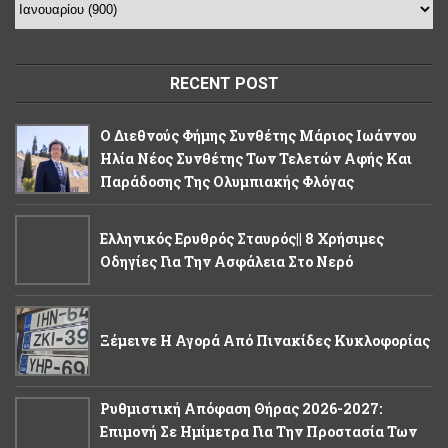
RECENT POST
Ο Διεθνούς Φήμης Συνθέτης Μάριος Ιωάννου
Ηλία Νέος Συνθέτης Των Τελετών Αφής Και
Παράδοσης Της Ολυμπιακής Φλόγας
Ελληνικός Ερυθρός Σταυρός|| 8 Χρήσιμες
Οδηγίες Για Την Ασφάλεια Στο Νερό
Ξέμεινε Η Αγορά Από Πινακίδες Κυκλοφορίας
Ρυθμιστική Απόφαση Θήρας 2026-2027:
Eπιμονή Σε Ημίμετρα Για Την Προστασία Των