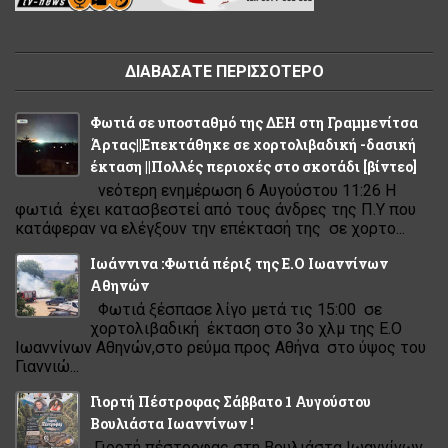
ΔΙΑΒΑΣΑΤΕ ΠΕΡΙΣΣΟΤΕΡΟ
Φωτιά σε υποσταθμό της ΔΕΗ στη Γραμμενίτσα
Άρτας||Επεκτάθηκε σε χορτολιβαδική -δασική
έκταση ||Πολλές περιοχές στο σκοτάδι [βίντεο]
νεότερη ενημέρωση 6 Αυγούστου 11:26 Η
φωτιά έχει κατασβεστεί από τους άνδρες της Π.Υ που
κατάφεραν να ελέγξουν την επέκτασή της σε χορτο...
Ιωάννινα :Φωτιά πέριξ της Ε.Ο Ιωαννίνων
Αθηνών
Φωτιά ξέσπασε λίγο μετά τις 15:00 σε
χορτολιβαδική έκταση στο 3ο χλμ της Ε.Ο
Ιωαννίνων Αθηνών,στο ρεύμα προς Αθήνα στο ύψος του
Γιαννιώ...
Γιορτή Πέστροφας Σάββατο 1 Αυγούστου
Βουλιάστα Ιωαννίνων !
Γιορτή πέστροφας στη Βουλιάστα Ιωαννίνων