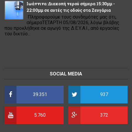
Ιωάννινα :Διακοπή νερού σήμερα 15:30μμ -
22:00μμ σε αυτές τις οδούς στα Ζευγάρια
Πληροφορούμε τους συνδημότες μας ότι,
σήμεραΤΕΤΑΡΤΗ 05/08/2026, λόγω βλάβης
που προκλήθηκε σε αγωγό της Δ.Ε.Υ.Α.Ι., από εργασίες
του δικτύο...
SOCIAL MEDIA
39.351
937
5.760
372