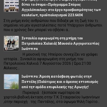
δίνει το όνομα «Πρόγραμμα Σπύρος
Αγγελόπουλος» στο έργο προσβασιμότητας των
σχολείων, προϋπολογισμού 223.640€
Στη μνήμη ενός ανθρώπου που δίδαξε με τη ζωή του τι
σημαίνει να μην εγκαταλείπεις ποτέ Υπάρχουν άνθρωποι
που ο χρόνος δεν μπορεί να σβήσει α...
Συναυλία αφιερωμένη στη μνήμη του
Πετρολούκα Χαλκιά|| Μουσείο Αργυροτεχνίας
Ιωάννινα
Η μουσική της Ηπείρου συνεχίζει να γράφει
ιστορία… Συναυλία αφιερωμένη στη μνήμη του
Πετρολούκα Χαλκιά 7 Αυγούστου 2026 | Ώρα 21:00
Αύλειος...
Ιωάννινα :Άμεση κατάσβεση φωτιάς στην
Πεντέλη ||Πολύτιμος και ο άμεσος εντοπισμός
από την ομάδα επιφυλακής της Αρωγής!
Πυρκαγιά ξέσπασε νωρίτερα σε
χορτολιβαδική έκταση στην Τ.Κ. Σταυρακίου Ιωαννίνων
,στην περιοχή της Πεντέλης, στο ύψωμα Ψιλή Γορίτσ...