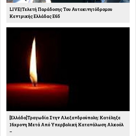
LIVE||Τελετή Παράδοσης Του Αυτοκινητόδρομου
Κεντρικής Ελλάδας Ε65
[Ελλάδα]Τραγωδία Στην Αλεξανδρούπολη: Κατέληξε
16χρονη Μετά Από Υπερβολική Κατανάλωση Αλκοόλ
–