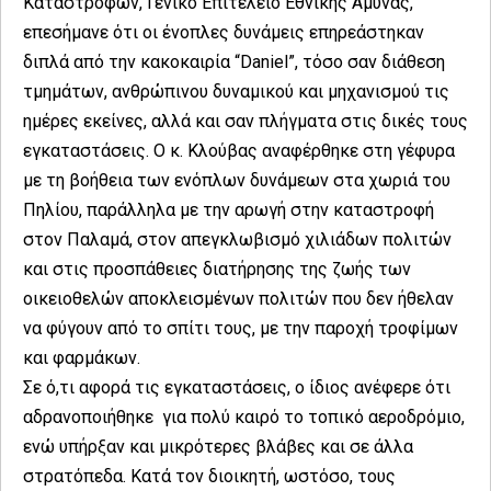
Καταστροφών, Γενικό Επιτελείο Εθνικής Άμυνας,
επεσήμανε ότι οι ένοπλες δυνάμεις επηρεάστηκαν
διπλά από την κακοκαιρία “Daniel”, τόσο σαν διάθεση
τμημάτων, ανθρώπινου δυναμικού και μηχανισμού τις
ημέρες εκείνες, αλλά και σαν πλήγματα στις δικές τους
εγκαταστάσεις. Ο κ. Κλούβας αναφέρθηκε στη γέφυρα
με τη βοήθεια των ενόπλων δυνάμεων στα χωριά του
Πηλίου, παράλληλα με την αρωγή στην καταστροφή
στον Παλαμά, στον απεγκλωβισμό χιλιάδων πολιτών
και στις προσπάθειες διατήρησης της ζωής των
οικειοθελών αποκλεισμένων πολιτών που δεν ήθελαν
να φύγουν από το σπίτι τους, με την παροχή τροφίμων
και φαρμάκων.
Σε ό,τι αφορά τις εγκαταστάσεις, ο ίδιος ανέφερε ότι
αδρανοποιήθηκε για πολύ καιρό το τοπικό αεροδρόμιο,
ενώ υπήρξαν και μικρότερες βλάβες και σε άλλα
στρατόπεδα. Κατά τον διοικητή, ωστόσο, τους