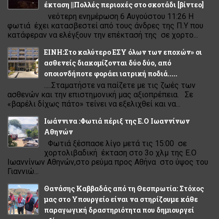
έκταση ||Πολλές περιοχές στο σκοτάδι [βίντεο]
νεότερη ενημέρωση 6 Αυγούστου 11:26 Η
φωτιά έχει κατασβεστεί από τους άνδρες της Π.Υ που
κατάφεραν να ελέγξουν την επέκτασή της σε χορτο...
ΕΙΝΗ:Στο καλύτερο ΕΣΥ όλων των εποχών» οι
ασθενείς διακομίζονται δύο δύο, από
οποιονδήποτε φοράει ιατρική ποδιά.....
.....Σταματήστε να παίζετε με τις ζωές των
ασθενών και την επιστημονική μας αξιοπρέπεια. Σε
«βαρέλι δίχως πάτο» τείνει να εξελιχθεί και να...
Ιωάννινα :Φωτιά πέριξ της Ε.Ο Ιωαννίνων
Αθηνών
Φωτιά ξέσπασε λίγο μετά τις 15:00 σε
χορτολιβαδική έκταση στο 3ο χλμ της Ε.Ο
Ιωαννίνων Αθηνών,στο ρεύμα προς Αθήνα στο ύψος του
Γιαννιώ...
Θανάσης Καββαδάς από τη Θεσπρωτία: Στόχος
μας στο Υπουργείο είναι να στηρίζουμε κάθε
παραγωγική δραστηριότητα που δημιουργεί