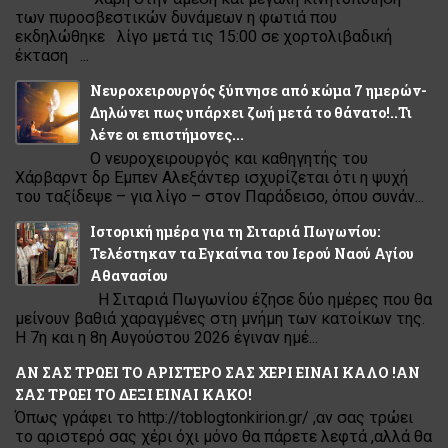
των πυροσβεστικών δυνάμεων η φωτιά που
εκδηλώθηκε λίγο μετά τις 15:00 σε χορτολιβαδική
έκταση ...
Νευροχειρουργός ξύπνησε από κώμα 7 ημερών-
Δηλώνει πως υπάρχει ζωή μετά το θάνατο!..Τι
λένε οι επιστήμονες...
Ο νευροχειρουργός και καθηγητής του
Χάρβαρντ δρ Εμπεν Αλεξάντερ ισχυρίζεται ότι η ψυχή
του ταξίδεψε – για λίγο – στον Παράδεισο, όπου συνάν...
Ιστορική ημέρα για τη Σιταριά Πωγωνίου:
Τελέστηκαν τα Εγκαίνια του Ιερού Ναού Αγίου
Αθανασίου
Η Σιταριά Πωγωνίου έζησε δύο ημέρες που θα
μείνουν βαθιά χαραγμένες στη μνήμη των κατοίκων της.
Η 7η και η 8η Αυγούστου 2026 έγιναν ημέ...
ΑΝ ΣΑΣ ΤΡΩΕΙ ΤΟ ΑΡΙΣΤΕΡΟ ΣΑΣ ΧΕΡΙ ΕΙΝΑΙ ΚΑΛΟ !ΑΝ
ΣΑΣ ΤΡΩΕΙ ΤΟ ΔΕΞΙ ΕΙΝΑΙ ΚΑΚΟ!
Όπως γράφει το http://toblogtonkirion.gr/ ,αν σας τρώει
το αριστερό σας χέρι όχι μόνο θα πάρετε λεφτά ,αλλά θα