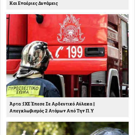
Και Εναέριες Δυνάμεις
Άρτα :ΙΧΕ Έπεσε Σε Αρδευτικό Αύλακα ||
Απεγκλωβισμός 2 Ατόμων Από Την Π.Υ