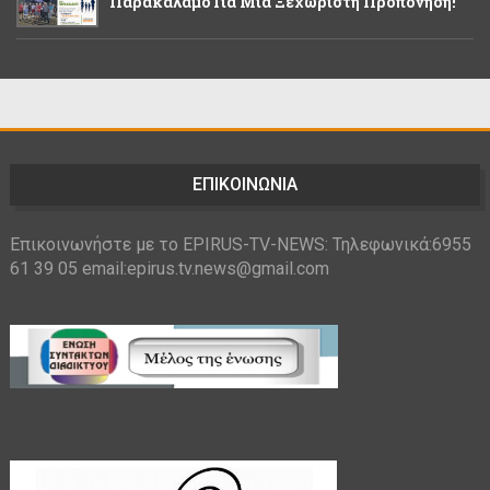
Παρακάλαμο Για Μία Ξεχωριστή Προπόνηση!
ΕΠΙΚΟΙΝΩΝΙΑ
Επικοινωνήστε με το EPIRUS-TV-NEWS: Τηλεφωνικά:6955
61 39 05 email:epirus.tv.news@gmail.com