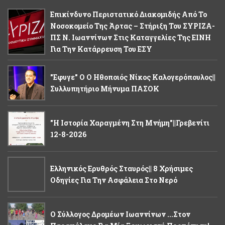
Επικίνδυνο Περιστατικό Διακομιδής Από Το
Νοσοκομείο Της Άρτας – Στήριξη Του ΣΥΡΙΖΑ-
ΠΣ Ν. Ιωαννίνων Στις Καταγγελίες Της ΕΙΝΗ
Για Την Κατάρρευση Του ΕΣΥ
"Εφυγε" Ο Ο Ηθοποιός Νίκος Καλογερόπουλος||
Συλλυπητήριο Μήνυμα ΠΑΣΟΚ
"Η Ιστορία Χαραγμένη Στη Μνήμη"||Γρεβενίτι
12-8-2026
Ελληνικός Ερυθρός Σταυρός|| 8 Χρήσιμες
Οδηγίες Για Την Ασφάλεια Στο Νερό
Ο Σύλλογος Δρομέων Ιωαννίνων ...στον