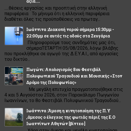
αξία....
.....θέσεις εργασίας και προοπτική στην ελληνική
περιφέρεια Το μήνυμα ότι η ελληνική περιφέρεια
διαθέτει όλες τις προϋποθέσεις να πρωταγ...
Ιωάννινα :Διακοπή νερού σήμερα 15:30μμ -
22:00μμ σε αυτές τις οδούς στα Ζευγάρια
Πληροφορούμε τους συνδημότες μας ότι,
σήμεραΤΕΤΑΡΤΗ 05/08/2026, λόγω βλάβης
που προκλήθηκε σε αγωγό της Δ.Ε.Υ.Α.Ι., από εργασίες
του δικτύο...
Πωγώνι: Απολογισμός 8ου Φεστιβάλ
Πολυφωνικού Τραγουδιού και Μουσικής «Στον
Δρόμο της Πολυφωνίας»
Με μεγάλη επιτυχία πραγματοποιήθηκε στις
4 και 5 Αυγούστου 2026, στον Παρακάλαμο Πωγωνίου
Ιωαννίνων, το 8ο Φεστιβάλ Πολυφωνικού Τραγουδιού...
Ιωάννινα :Άμεση η κινητοποίηση της Π.Υ
,άμεσος ο έλεγχος της φωτιάς πέριξ της Ε.Ο
Ιωαννίνων Αθηνών [βίντεο ]
Χάρη στην άμεση και μεγάλη κινητοποίηση