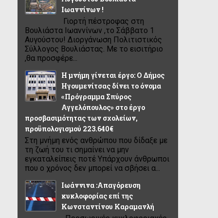
Ιωαννίνων !
Γιορτή πέστροφας στη
Βουλιάστα Ιωαννίνων ,το Σάββατο 1
Αυγούστου! Διοργάνωση Πολιτιστικός
Σύλλογος Βουλιάστας. Με το εισιτήριο
,θα προσφέρε...
Η μνήμη γίνεται έργο: Ο Δήμος
Ηγουμενίτσας δίνει το όνομα
«Πρόγραμμα Σπύρος
Αγγελόπουλος» στο έργο
προσβασιμότητας των σχολείων,
προϋπολογισμού 223.640€
Στη μνήμη ενός ανθρώπου που δίδαξε με
τη ζωή του τι σημαίνει να μην
εγκαταλείπεις ποτέ Υπάρχουν άνθρωποι
που ο χρόνος δεν μπορεί να σβήσει α...
Ιωάννινα :Απαγόρευση
κυκλοφορίας επί της
Κωνσταντίνου Καραμανλή