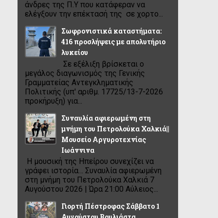
άνδρες της Π.Υ που κατάφεραν να
ελέγξουν την επέκτασή της σε χορτο...
Σωφρονιστικά καταστήματα:
416 προσλήψεις με απολυτήριο
λυκείου
Σε εξέλιξη βρίσκεται ο
μεγάλος διαγωνισμός της Γενικής
Γραμματείας Αντεγκληματικής
Πολιτικής (υπ' αριθμ. 17725/13-7-2026
προκήρυξη) για...
Συναυλία αφιερωμένη στη
μνήμη του Πετρολούκα Χαλκιά||
Μουσείο Αργυροτεχνίας
Ιωάννινα
Η μουσική της Ηπείρου συνεχίζει να
γράφει ιστορία… Συναυλία αφιερωμένη
στη μνήμη του Πετρολούκα Χαλκιά 7
Αυγούστου 2026 | Ώρα 21:00 Αύλειος...
Γιορτή Πέστροφας Σάββατο 1
Αυγούστου Βουλιάστα