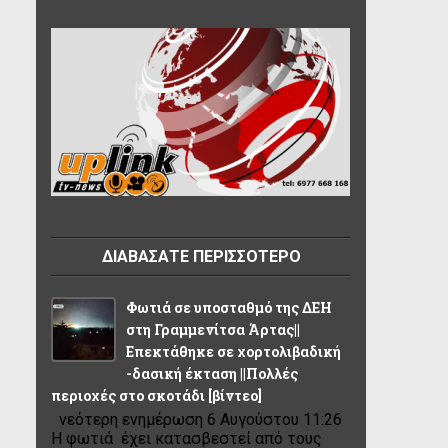
ΔΙΑΒΑΣΑΤΕ ΠΕΡΙΣΣΟΤΕΡΟ
Φωτιά σε υποσταθμό της ΔΕΗ
στη Γραμμενίτσα Άρτας||
Επεκτάθηκε σε χορτολιβαδική
-δασική έκταση ||Πολλές
περιοχές στο σκοτάδι [βίντεο]
νεότερη ενημέρωση 6 Αυγούστου 11:26
Η φωτιά έχει κατασβεστεί από τους