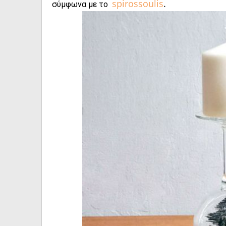
spirossoulis
.
σύμφωνα με το