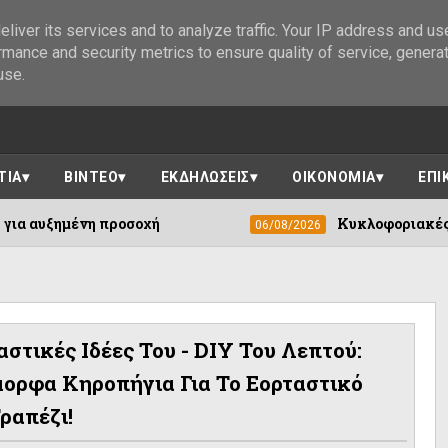
liver its services and to analyze traffic. Your IP address and us
rmance and security metrics to ensure quality of service, genera
use.
ΤΙΑ
ΒΙΝΤΕΟ
ΕΚΔΗΛΩΣΕΙΣ
ΟΙΚΟΝΟΜΙΑ
ΕΠΙ
πάτης στο Ελληνικό – Έκκληση για αυξημένη προσοχή
στικές Ιδέες Του - DIY Του Λεπτού:
μορφα Κηροπήγια Για Το Εορταστικό
ραπέζι!