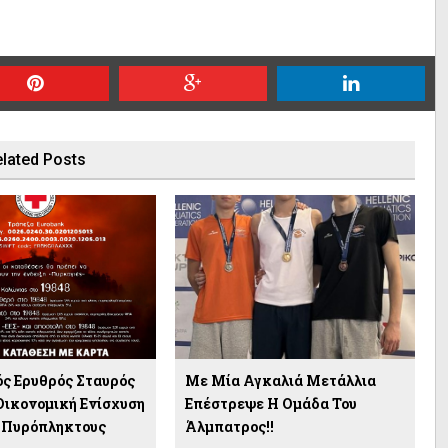
lated Posts
ός Ερυθρός Σταυρός
Με Μία Αγκαλιά Μετάλλια
 Οικονομική Ενίσχυση
Επέστρεψε Η Ομάδα Του
 Πυρόπληκτους
Άλμπατρος!!