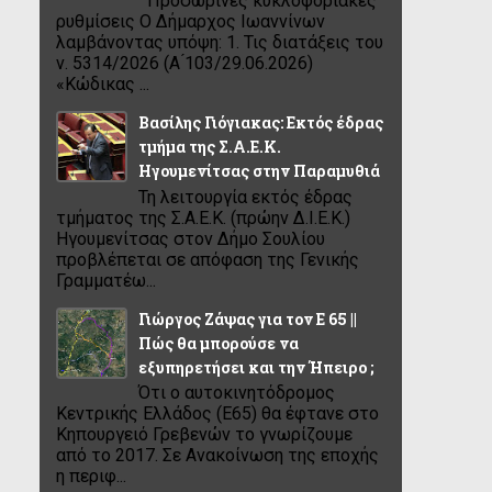
Προσωρινές κυκλοφοριακές
ρυθμίσεις Ο Δήμαρχος Ιωαννίνων
λαμβάνοντας υπόψη: 1. Τις διατάξεις του
ν. 5314/2026 (Α ́103/29.06.2026)
«Κώδικας ...
Βασίλης Γιόγιακας: Εκτός έδρας
τμήμα της Σ.Α.Ε.Κ.
Ηγουμενίτσας στην Παραμυθιά
Τη λειτουργία εκτός έδρας
τμήματος της Σ.Α.Ε.Κ. (πρώην Δ.Ι.Ε.Κ.)
Ηγουμενίτσας στον Δήμο Σουλίου
προβλέπεται σε απόφαση της Γενικής
Γραμματέω...
Γιώργος Ζάψας για τον Ε 65 ||
Πώς θα μπορούσε να
εξυπηρετήσει και την Ήπειρο ;
Ότι ο αυτοκινητόδρομος
Κεντρικής Ελλάδος (Ε65) θα έφτανε στο
Κηπουργειό Γρεβενών το γνωρίζουμε
από το 2017. Σε Ανακοίνωση της εποχής
η περιφ...