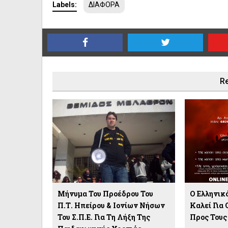
Labels:
ΔΙΑΦΟΡΑ
Re
Μήνυμα Του Προέδρου Του
O Ελληνικ
Π.Τ. Ηπείρου & Ιονίων Νήσων
Καλεί Για
Του Σ.Π.Ε. Για Τη Λήξη Της
Προς Τους