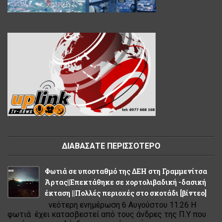
ΔΙΑΒΑΣΑΤΕ ΠΕΡΙΣΣΟΤΕΡΟ
Φωτιά σε υποσταθμό της ΔΕΗ στη Γραμμενίτσα
Άρτας||Επεκτάθηκε σε χορτολιβαδική -δασική
έκταση ||Πολλές περιοχές στο σκοτάδι [βίντεο]
νεότερη ενημέρωση 6 Αυγούστου 11:26 Η
φωτιά έχει κατασβεστεί από τους άνδρες της Π.Υ που