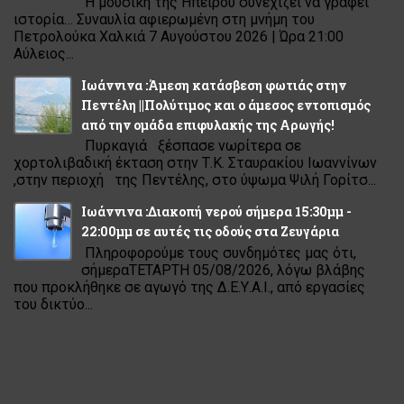
Η μουσική της Ηπείρου συνεχίζει να γράφει
ιστορία… Συναυλία αφιερωμένη στη μνήμη του
Πετρολούκα Χαλκιά 7 Αυγούστου 2026 | Ώρα 21:00
Αύλειος...
Ιωάννινα :Άμεση κατάσβεση φωτιάς στην
Πεντέλη ||Πολύτιμος και ο άμεσος εντοπισμός
από την ομάδα επιφυλακής της Αρωγής!
Πυρκαγιά ξέσπασε νωρίτερα σε
χορτολιβαδική έκταση στην Τ.Κ. Σταυρακίου Ιωαννίνων
,στην περιοχή της Πεντέλης, στο ύψωμα Ψιλή Γορίτσ...
Ιωάννινα :Διακοπή νερού σήμερα 15:30μμ -
22:00μμ σε αυτές τις οδούς στα Ζευγάρια
Πληροφορούμε τους συνδημότες μας ότι,
σήμεραΤΕΤΑΡΤΗ 05/08/2026, λόγω βλάβης
που προκλήθηκε σε αγωγό της Δ.Ε.Υ.Α.Ι., από εργασίες
του δικτύο...