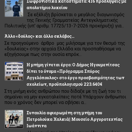
Σωφρονιστικά καταστήματα: 416 προσλήψεις με
απολυτήριο λυκείου
Σε εξέλιξη βρίσκεται ο μεγάλος διαγωνισμός
της Γενικής Γραμματείας Αντεγκληματικής
Πολιτικής (υπ' αριθμ. 17725/13-7-2026 προκήρυξη) για...
Άλλο «δούλος» και άλλο σκλάβος…
Σε προηγούμενο άρθρο μας μιλήσαμε για τον θεσμό της
«δουλείας» στην αρχαία Ελλάδα και προσπαθήσαμε να
εξηγήσουμε πως στην ουσία επρόκ...
Η μνήμη γίνεται έργο: Ο Δήμος Ηγουμενίτσας
δίνει το όνομα «Πρόγραμμα Σπύρος
Αγγελόπουλος» στο έργο προσβασιμότητας των
σχολείων, προϋπολογισμού 223.640€
Στη μνήμη ενός ανθρώπου που δίδαξε με τη ζωή του τι
σημαίνει να μην εγκαταλείπεις ποτέ Υπάρχουν άνθρωποι
που ο χρόνος δεν μπορεί να σβήσει α...
Συναυλία αφιερωμένη στη μνήμη του
Πετρολούκα Χαλκιά|| Μουσείο Αργυροτεχνίας
Ιωάννινα