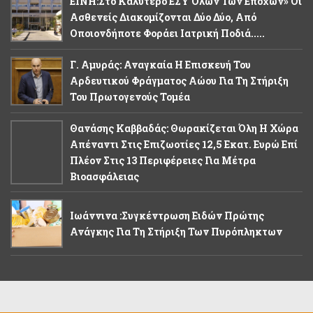
ΕΙΝΗ:Στο Καλύτερο ΕΣΥ Όλων Των Εποχών» Οι
Ασθενείς Διακομίζονται Δύο Δύο, Από
Οποιονδήποτε Φοράει Ιατρική Ποδιά.....
Γ. Αμυράς: Αναγκαία Η Επισκευή Του
Αρδευτικού Φράγματος Αώου Για Τη Στήριξη
Του Πρωτογενούς Τομέα
Θανάσης Καββαδάς: Θωρακίζεται Όλη Η Χώρα
Απέναντι Στις Επιζωοτίες 12,5 Εκατ. Ευρώ Επί
Πλέον Στις 13 Περιφέρειες Για Μέτρα
Βιοασφάλειας
Ιωάννινα :Συγκέντρωση Ειδών Πρώτης
Ανάγκης Για Τη Στήριξη Των Πυρόπληκτων