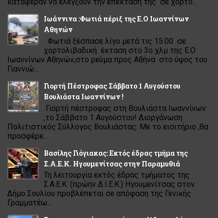
κατάφεραν να ελέγξουν την επέκτασή της σε χορτο...
Ιωάννινα :Φωτιά πέριξ της Ε.Ο Ιωαννίνων
Αθηνών
Φωτιά ξέσπασε λίγο μετά τις 15:00 σε
χορτολιβαδική έκταση στο 3ο χλμ της Ε.Ο
Ιωαννίνων Αθηνών,στο ρεύμα προς Αθήνα στο ύψος του
Γιαννιώ...
Γιορτή Πέστροφας Σάββατο 1 Αυγούστου
Βουλιάστα Ιωαννίνων !
Γιορτή πέστροφας στη Βουλιάστα Ιωαννίνων
,το Σάββατο 1 Αυγούστου! Διοργάνωση
Πολιτιστικός Σύλλογος Βουλιάστας. Με το εισιτήριο ,θα
προσφέρε...
Βασίλης Γιόγιακας: Εκτός έδρας τμήμα της
Σ.Α.Ε.Κ. Ηγουμενίτσας στην Παραμυθιά
Τη λειτουργία εκτός έδρας τμήματος της
Σ.Α.Ε.Κ. (πρώην Δ.Ι.Ε.Κ.) Ηγουμενίτσας στον
Δήμο Σουλίου προβλέπεται σε απόφαση της Γενικής
Γραμματέω...