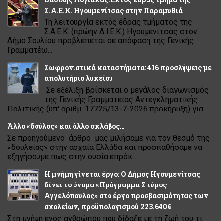
Σ.Α.Ε.Κ. Ηγουμενίτσας στην Παραμυθιά
Τη λειτουργία εκτός έδρας τμήματος της
Σ.Α.Ε.Κ. (πρώην Δ.Ι.Ε.Κ.) Ηγουμενίτσας στον
Δήμο Σουλίου προβλέπεται σε απόφαση της Γενικής
Γραμματέω...
Σωφρονιστικά καταστήματα: 416 προσλήψεις με
απολυτήριο λυκείου
Σε εξέλιξη βρίσκεται ο μεγάλος διαγωνισμός
της Γενικής Γραμματείας Αντεγκληματικής
Πολιτικής (υπ' αριθμ. 17725/13-7-2026 προκήρυξη) για...
Άλλο «δούλος» και άλλο σκλάβος…
Σε προηγούμενο άρθρο μας μιλήσαμε για τον θεσμό της
«δουλείας» στην αρχαία Ελλάδα και προσπαθήσαμε να
εξηγήσουμε πως στην ουσία επρόκ...
Η μνήμη γίνεται έργο: Ο Δήμος Ηγουμενίτσας
δίνει το όνομα «Πρόγραμμα Σπύρος
Αγγελόπουλος» στο έργο προσβασιμότητας των
σχολείων, προϋπολογισμού 223.640€
Στη μνήμη ενός ανθρώπου που δίδαξε με τη ζωή του τι