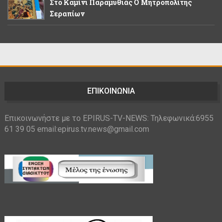
Στο Καμίνι Παραμυθιάς Ο Μητροπολίτης
Σεραπίων
ΕΠΙΚΟΙΝΩΝΙΑ
Επικοινωνήστε με το EPIRUS-TV-NEWS: Τηλεφωνικά:6955
61 39 05 email:epirus.tv.news@gmail.com