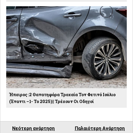
Ήπειρος :2 Θανατηφόρα Τροχαία Τον Φετινό Ιούλιο
(έναντι –1- Το 2025)|| Τρέχουν Οι Οδηγοί
Νεότερη ανάρτηση
Παλαιότερη Ανάρτηση