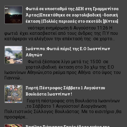
Φωτιά σε υποσταθμό της ΔΕΗ στη Γραμμενίτσα
Άρτας||Επεκτάθηκε σε χορτολιβαδική -δασική
έκταση ||Πολλές περιοχές στο σκοτάδι [βίντεο]
νεότερη ενημέρωση 6 Αυγούστου 11:26 Η
φωτιά έχει κατασβεστεί από τους άνδρες της Π.Υ που
κατάφεραν να ελέγξουν την επέκτασή της σε χορτο...
Ιωάννινα :Φωτιά πέριξ της Ε.Ο Ιωαννίνων
Αθηνών
Φωτιά ξέσπασε λίγο μετά τις 15:00 σε
χορτολιβαδική έκταση στο 3ο χλμ της Ε.Ο
Ιωαννίνων Αθηνών,στο ρεύμα προς Αθήνα στο ύψος του
Γιαννιώ...
Γιορτή Πέστροφας Σάββατο 1 Αυγούστου
Βουλιάστα Ιωαννίνων !
Γιορτή πέστροφας στη Βουλιάστα Ιωαννίνων
,το Σάββατο 1 Αυγούστου! Διοργάνωση
Πολιτιστικός Σύλλογος Βουλιάστας. Με το εισιτήριο ,θα
προσφέρε...
Βασίλης Γιόγιακας: Εκτός έδρας τμήμα της