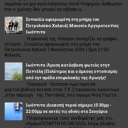
σημαίνει να μην εγκαταλείπεις ποτέ Υπάρχουν άνθρωποι
που ο χρόνος δεν μπορεί να σβήσει α...
Συναυλία αφιερωμένη στη μνήμη του
Πετρολούκα Χαλκιά|| Μουσείο Αργυροτεχνίας
Ιωάννινα
Η μουσική της Ηπείρου συνεχίζει να γράφει
ιστορία… Συναυλία αφιερωμένη στη μνήμη του
Πετρολούκα Χαλκιά 7 Αυγούστου 2026 | Ώρα 21:00
Αύλειος...
Ιωάννινα :Άμεση κατάσβεση φωτιάς στην
Πεντέλη ||Πολύτιμος και ο άμεσος εντοπισμός
από την ομάδα επιφυλακής της Αρωγής!
Πυρκαγιά ξέσπασε νωρίτερα σε
χορτολιβαδική έκταση στην Τ.Κ. Σταυρακίου Ιωαννίνων
,στην περιοχή της Πεντέλης, στο ύψωμα Ψιλή Γορίτσ...
Ιωάννινα :Διακοπή νερού σήμερα 15:30μμ -
22:00μμ σε αυτές τις οδούς στα Ζευγάρια
Πληροφορούμε τους συνδημότες μας ότι,
σήμεραΤΕΤΑΡΤΗ 05/08/2026, λόγω βλάβης