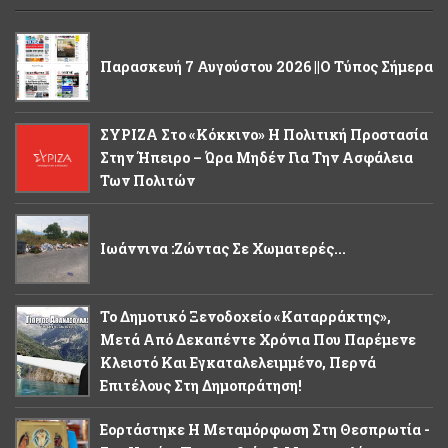
Παρασκευή 7 Αυγούστου 2026 ||Ο Τύπος Σήμερα
ΣΥΡΙΖΑ Στο «κόκκινο» Η Πολιτική Προστασία
Στην Ήπειρο – Ώρα Μηδέν Για Την Ασφάλεια
Των Πολιτών
Ιωάννινα :Ζώντας Σε Χωματερές...
Το Δημοτικό Ξενοδοχείο «Καταρράκτης»,
Μετά Από Δεκαπέντε Χρόνια Που Παρέμενε
Κλειστό Και Εγκαταλελειμμένο, Περνά
Επιτέλους Στη Δημοπράτηση!
Εορτάστηκε Η Μεταμόρφωση Στη Θεσπρωτία -