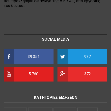
που προκλήθηκε σε αγωγό της Δ.Ε.Υ.Α.Ι., από εργασίες
του δικτύο...
SOCIAL MEDIA
39.351
937
5.760
372
ΚΑΤΗΓΟΡΙΕΣ ΕΙΔΗΣΕΩΝ