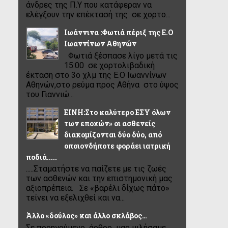
άνδρες της Π.Υ που κατάφεραν να
ελέγξουν την επέκτασή της σε χορτο...
Ιωάννινα :Φωτιά πέριξ της Ε.Ο
Ιωαννίνων Αθηνών
Φωτιά ξέσπασε λίγο μετά τις
15:00 σε χορτολιβαδική
έκταση στο 3ο χλμ της Ε.Ο Ιωαννίνων
Αθηνών,στο ρεύμα προς Αθήνα στο ύψος
του Γιαννιώ...
ΕΙΝΗ:Στο καλύτερο ΕΣΥ όλων
των εποχών» οι ασθενείς
διακομίζονται δύο δύο, από
οποιονδήποτε φοράει ιατρική
ποδιά.....
.....Σταματήστε να παίζετε με τις ζωές
των ασθενών και την επιστημονική μας
αξιοπρέπεια. Σε «βαρέλι δίχως πάτο»
τείνει να εξελιχθεί και να...
Άλλο «δούλος» και άλλο σκλάβος…
Σε προηγούμενο άρθρο μας μιλήσαμε