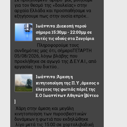
για τον θεσμό της «δουλείας» στην
αρχαία Ελλάδα και προσπαθήσαμε να
εξηγήσουμε πως στην ουσία επρόκ...
Ιωάννινα :Διακοπή νερού
σήμερα 15:30μμ - 22:00μμ σε
αυτές τις οδούς στα Ζευγάρια
Πληροφορούμε τους
συνδημότες μας ότι, σήμεραΤΕΤΑΡΤΗ
05/08/2026, λόγω βλάβης που
προκλήθηκε σε αγωγό της Δ.Ε.Υ.Α.Ι., από
εργασίες του δικτύο...
Ιωάννινα :Άμεση η
κινητοποίηση της Π.Υ ,άμεσος ο
έλεγχος της φωτιάς πέριξ της
Ε.Ο Ιωαννίνων Αθηνών [βίντεο
]
Χάρη στην άμεση και μεγάλη
κινητοποίηση των πυροσβεστικών
δυνάμεων η φωτιά που εκδηλώθηκε
λίγο μετά τις 15:00 σε χορτολιβαδική