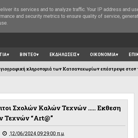
liver its services and to analyze traffic. Your IP address and us
rmance and security metrics to ensure quality of service, genera
use.
ΤΙΑ
ΒΙΝΤΕΟ
ΕΚΔΗΛΩΣΕΙΣ
ΟΙΚΟΝΟΜΙΑ
ΕΠΙ
ρονομιά των Κατσανοχωρίων επέστρεψε στον τόπο της!
τοι Σχολών Καλών Τεχνών ..... Eκθεση
ν Τεχνών “Art@”
12/06/2024 09:29:00 π.μ.