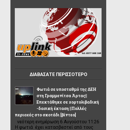
ΔΙΑΒΑΣΑΤΕ ΠΕΡΙΣΣΟΤΕΡΟ
Φωτιά σε υποσταθμό της ΔΕΗ
στη Γραμμενίτσα Άρτας||
Επεκτάθηκε σε χορτολιβαδική
-δασική έκταση ||Πολλές
περιοχές στο σκοτάδι [βίντεο]
νεότερη ενημέρωση 6 Αυγούστου 11:26
Η φωτιά έχει κατασβεστεί από τους