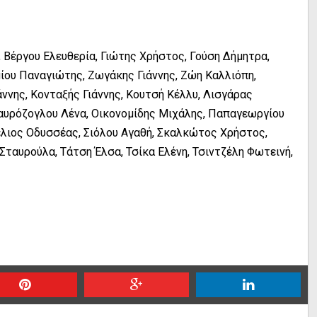
 Βέργου Ελευθερία, Γιώτης Χρήστος, Γούση Δήμητρα,
ίου Παναγιώτης, Ζωγάκης Γιάννης, Ζώη Καλλιόπη,
άννης, Κονταξής Γιάννης, Κουτσή Κέλλυ, Λισγάρας
Ναυρόζογλου Λένα, Οικονομίδης Μιχάλης, Παπαγεωργίου
έλιος Οδυσσέας, Σιόλου Αγαθή, Σκαλκώτος Χρήστος,
ταυρούλα, Τάτση Έλσα, Τσίκα Ελένη, Τσιντζέλη Φωτεινή,