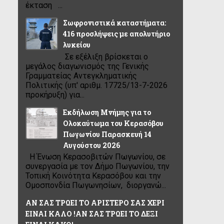
έκταση ...
Σωφρονιστικά καταστήματα:
416 προσλήψεις με απολυτήριο
λυκείου
Σε εξέλιξη βρίσκεται ο
μεγάλος διαγωνισμός της Γενικής
Γραμματείας Αντεγκληματικής
Πολιτικής (υπ' αριθμ. 17725/13-7-2026
προκήρυξη) για...
Εκδήλωση Μνήμης για το
Ολοκαύτωμα του Κερασόβου
Πωγωνίου Παρασκευή 14
Αυγούστου 2026
Η Ένωση Κερασοβιτών Πωγωνίου, σε
συνεργασία με τον Δήμο Πωγωνίου, την
Τοπική Κοινότητα Κερασόβου και την
Ομοσπονδία Πωγωνησίων, διοργανώ...
ΑΝ ΣΑΣ ΤΡΩΕΙ ΤΟ ΑΡΙΣΤΕΡΟ ΣΑΣ ΧΕΡΙ
ΕΙΝΑΙ ΚΑΛΟ !ΑΝ ΣΑΣ ΤΡΩΕΙ ΤΟ ΔΕΞΙ