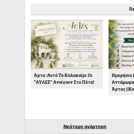
Re
Άρτα :Αυτό Το Καλοκαίρι Οι
Ημερήσιο
"ΑΥΛΕΣ" Ανοίγουν Στο Πέτα!
Αντάμωμα
Άρτας ||Κ
Νεότερη ανάρτηση