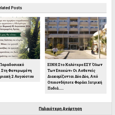
lated Posts
 Παραδοσιακό
ΕΙΝΗ:Στο Καλύτερο ΕΣΥ Όλων
 Στη Φανερωμένη
Των Εποχών» Οι Ασθενείς
υριακή 2 Αυγούστου
Διακομίζονται Δύο Δύο, Από
Οποιονδήποτε Φοράει Ιατρική
Ποδιά.....
Παλαιότερη Ανάρτηση