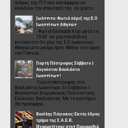
άνδρες της Π.Υ που κατάφεραν να
ελέγξουν την επέκτασή της σε χορτο...
Ιωάννινα :Φωτιά πέριξ της Ε.Ο
Ιωαννίνων Αθηνών
Φωτιά ξέσπασε λίγο μετά τις
15:00 σε χορτολιβαδική
έκταση στο 3ο χλμ της Ε.Ο Ιωαννίνων
Αθηνών,στο ρεύμα προς Αθήνα στο ύψος
του Γιαννιώ...
Γιορτή Πέστροφας Σάββατο 1
Αυγούστου Βουλιάστα
Ιωαννίνων !
Γιορτή πέστροφας στη
Βουλιάστα Ιωαννίνων ,το Σάββατο 1
Αυγούστου! Διοργάνωση Πολιτιστικός
Σύλλογος Βουλιάστας. Με το εισιτήριο
,θα προσφέρε...
Βασίλης Γιόγιακας: Εκτός έδρας
τμήμα της Σ.Α.Ε.Κ.
Ηγουμενίτσας στην Παραμυθιά