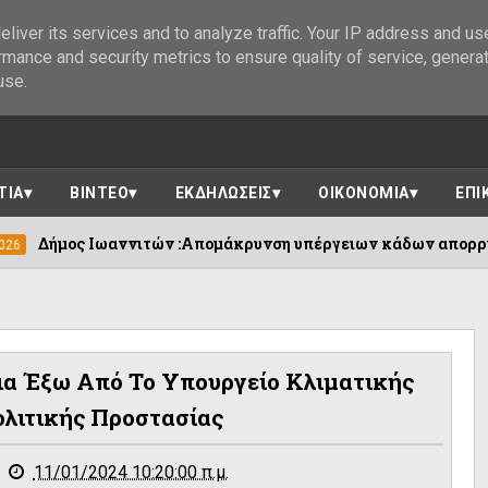
liver its services and to analyze traffic. Your IP address and us
rmance and security metrics to ensure quality of service, genera
use.
ΤΙΑ
ΒΙΝΤΕΟ
ΕΚΔΗΛΩΣΕΙΣ
ΟΙΚΟΝΟΜΙΑ
ΕΠΙ
νιτών :Απομάκρυνση υπέργειων κάδων απορριμμάτων ....
δια Έξω Από Το Υπουργείο Κλιματικής
ολιτικής Προστασίας
11/01/2024 10:20:00 π.μ.