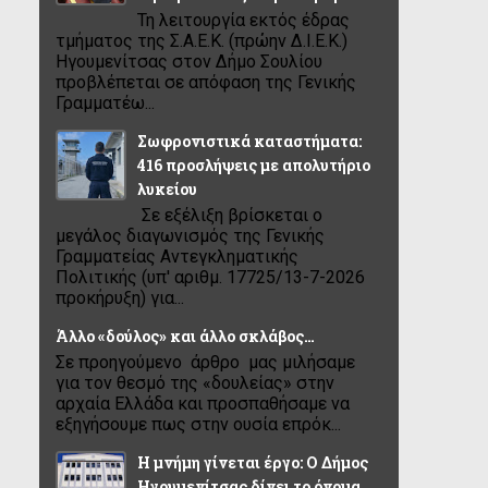
Τη λειτουργία εκτός έδρας
τμήματος της Σ.Α.Ε.Κ. (πρώην Δ.Ι.Ε.Κ.)
Ηγουμενίτσας στον Δήμο Σουλίου
προβλέπεται σε απόφαση της Γενικής
Γραμματέω...
Σωφρονιστικά καταστήματα:
416 προσλήψεις με απολυτήριο
λυκείου
Σε εξέλιξη βρίσκεται ο
μεγάλος διαγωνισμός της Γενικής
Γραμματείας Αντεγκληματικής
Πολιτικής (υπ' αριθμ. 17725/13-7-2026
προκήρυξη) για...
Άλλο «δούλος» και άλλο σκλάβος…
Σε προηγούμενο άρθρο μας μιλήσαμε
για τον θεσμό της «δουλείας» στην
αρχαία Ελλάδα και προσπαθήσαμε να
εξηγήσουμε πως στην ουσία επρόκ...
Η μνήμη γίνεται έργο: Ο Δήμος
Ηγουμενίτσας δίνει το όνομα