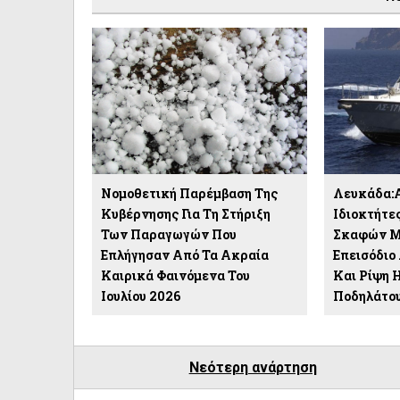
Νομοθετική Παρέμβαση Της
Λευκάδα:
Κυβέρνησης Για Τη Στήριξη
Ιδιοκτήτε
Των Παραγωγών Που
Σκαφών Μ
Επλήγησαν Από Τα Ακραία
Επεισόδιο 
Καιρικά Φαινόμενα Του
Και Ρίψη 
Ιουλίου 2026
Ποδηλάτου
Νεότερη ανάρτηση