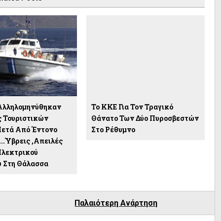
Αλληλομηνύθηκαν
To KKE Για Τον Τραγικό
ς Τουριστικών
Θάνατο Των Δύο Πυροσβεστών
ετά Από Έντονο
Στο Ρέθυμνο
...Ύβρεις ,απειλές
Ηλεκτρικού
 Στη Θάλασσα
Παλαιότερη Ανάρτηση