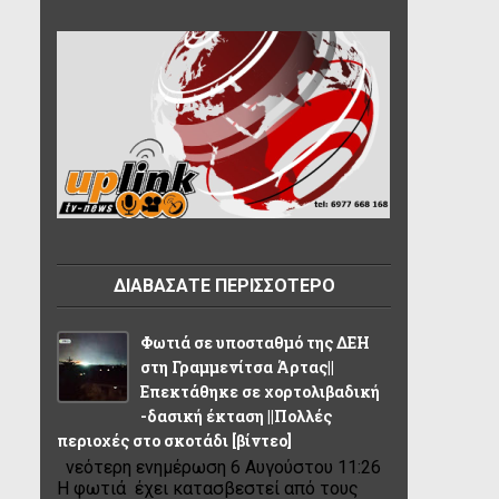
ΔΙΑΒΑΣΑΤΕ ΠΕΡΙΣΣΟΤΕΡΟ
Φωτιά σε υποσταθμό της ΔΕΗ
στη Γραμμενίτσα Άρτας||
Επεκτάθηκε σε χορτολιβαδική
-δασική έκταση ||Πολλές
περιοχές στο σκοτάδι [βίντεο]
νεότερη ενημέρωση 6 Αυγούστου 11:26
Η φωτιά έχει κατασβεστεί από τους