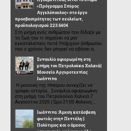
«Πρόγραμμα Σπύρος
Αγγελόπουλος» στο έργο
προσβασιμότητας των σχολείων,
προϋπολογισμού 223.640€
Στη μνήμη ενός ανθρώπου που δίδαξε με
τη ζωή του τι σημαίνει να μην
εγκαταλείπεις ποτέ Υπάρχουν άνθρωποι
που ο χρόνος δεν μπορεί να σβήσει α...
Συναυλία αφιερωμένη στη
μνήμη του Πετρολούκα Χαλκιά||
Μουσείο Αργυροτεχνίας
Ιωάννινα
Η μουσική της Ηπείρου συνεχίζει να
γράφει ιστορία… Συναυλία αφιερωμένη
στη μνήμη του Πετρολούκα Χαλκιά 7
Αυγούστου 2026 | Ώρα 21:00 Αύλειος...
Ιωάννινα :Άμεση κατάσβεση
φωτιάς στην Πεντέλη ||
Πολύτιμος και ο άμεσος