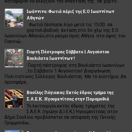
κατάφεραν να ελέγξουν την επέκτασή της σε χορτο...
Ιωάννινα :Φωτιά πέριξ της Ε.Ο Ιωαννίνων
Αθηνών
Φωτιά ξέσπασε λίγο μετά τις 15:00 σε
χορτολιβαδική έκταση στο 3ο χλμ της Ε.Ο
Ιωαννίνων Αθηνών,στο ρεύμα προς Αθήνα στο ύψος του
Γιαννιώ...
Γιορτή Πέστροφας Σάββατο 1 Αυγούστου
Βουλιάστα Ιωαννίνων !
Γιορτή πέστροφας στη Βουλιάστα Ιωαννίνων
,το Σάββατο 1 Αυγούστου! Διοργάνωση
Πολιτιστικός Σύλλογος Βουλιάστας. Με το εισιτήριο ,θα
προσφέρε...
Βασίλης Γιόγιακας: Εκτός έδρας τμήμα της
Σ.Α.Ε.Κ. Ηγουμενίτσας στην Παραμυθιά
Τη λειτουργία εκτός έδρας τμήματος της
Σ.Α.Ε.Κ. (πρώην Δ.Ι.Ε.Κ.) Ηγουμενίτσας στον
Δήμο Σουλίου προβλέπεται σε απόφαση της Γενικής
Γραμματέω...