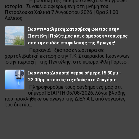
Η μουσική της Ηπείρου συνεχίζει να γράφει
ιστορία… Συναυλία αφιερωμένη στη μνήμη του
Πετρολούκα Χαλκιά 7 Αυγούστου 2026 | Ώρα 21:00
Αύλειος...
Ιωάννινα :Άμεση κατάσβεση φωτιάς στην
Πεντέλη ||Πολύτιμος και ο άμεσος εντοπισμός
από την ομάδα επιφυλακής της Αρωγής!
Πυρκαγιά ξέσπασε νωρίτερα σε
χορτολιβαδική έκταση στην Τ.Κ. Σταυρακίου Ιωαννίνων
,στην περιοχή της Πεντέλης, στο ύψωμα Ψιλή Γορίτσ...
Ιωάννινα :Διακοπή νερού σήμερα 15:30μμ -
22:00μμ σε αυτές τις οδούς στα Ζευγάρια
Πληροφορούμε τους συνδημότες μας ότι,
σήμεραΤΕΤΑΡΤΗ 05/08/2026, λόγω βλάβης
που προκλήθηκε σε αγωγό της Δ.Ε.Υ.Α.Ι., από εργασίες
του δικτύο...