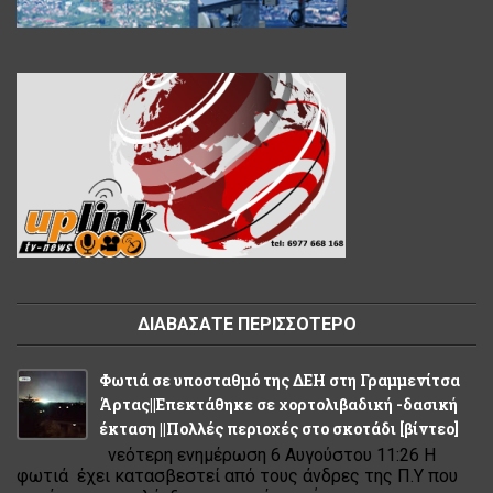
ΔΙΑΒΑΣΑΤΕ ΠΕΡΙΣΣΟΤΕΡΟ
Φωτιά σε υποσταθμό της ΔΕΗ στη Γραμμενίτσα
Άρτας||Επεκτάθηκε σε χορτολιβαδική -δασική
έκταση ||Πολλές περιοχές στο σκοτάδι [βίντεο]
νεότερη ενημέρωση 6 Αυγούστου 11:26 Η
φωτιά έχει κατασβεστεί από τους άνδρες της Π.Υ που