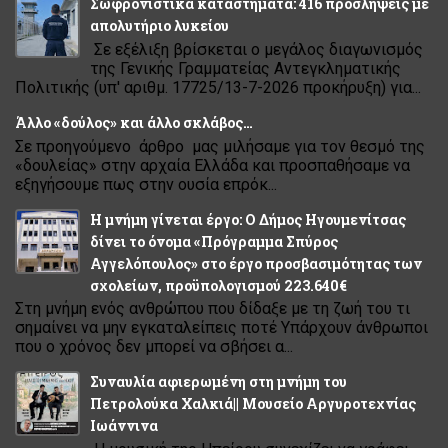
Σωφρονιστικά καταστήματα: 416 προσλήψεις με
απολυτήριο λυκείου
Σε εξέλιξη βρίσκεται ο μεγάλος διαγωνισμός
της Γενικής Γραμματείας Αντεγκληματικής
Πολιτικής (υπ' αριθμ. 17725/13-7-2026 προκήρυξη) για...
Άλλο «δούλος» και άλλο σκλάβος…
Σε προηγούμενο άρθρο μας μιλήσαμε για τον θεσμό της
«δουλείας» στην αρχαία Ελλάδα και προσπαθήσαμε να
εξηγήσουμε πως στην ουσία επρόκ...
Η μνήμη γίνεται έργο: Ο Δήμος Ηγουμενίτσας
δίνει το όνομα «Πρόγραμμα Σπύρος
Αγγελόπουλος» στο έργο προσβασιμότητας των
σχολείων, προϋπολογισμού 223.640€
Στη μνήμη ενός ανθρώπου που δίδαξε με τη ζωή του τι
σημαίνει να μην εγκαταλείπεις ποτέ Υπάρχουν άνθρωποι
που ο χρόνος δεν μπορεί να σβήσει α...
Συναυλία αφιερωμένη στη μνήμη του
Πετρολούκα Χαλκιά|| Μουσείο Αργυροτεχνίας
Ιωάννινα