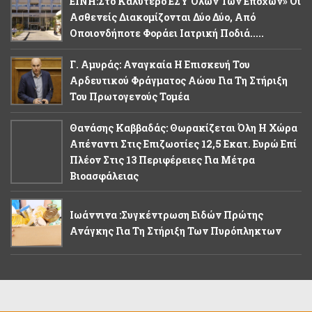
ΕΙΝΗ:Στο Καλύτερο ΕΣΥ Όλων Των Εποχών» Οι
Ασθενείς Διακομίζονται Δύο Δύο, Από
Οποιονδήποτε Φοράει Ιατρική Ποδιά.....
Γ. Αμυράς: Αναγκαία Η Επισκευή Του
Αρδευτικού Φράγματος Αώου Για Τη Στήριξη
Του Πρωτογενούς Τομέα
Θανάσης Καββαδάς: Θωρακίζεται Όλη Η Χώρα
Απέναντι Στις Επιζωοτίες 12,5 Εκατ. Ευρώ Επί
Πλέον Στις 13 Περιφέρειες Για Μέτρα
Βιοασφάλειας
Ιωάννινα :Συγκέντρωση Ειδών Πρώτης
Ανάγκης Για Τη Στήριξη Των Πυρόπληκτων