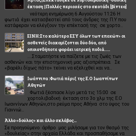
έκταση ||Πολλές περιοχές στο σκοτάδι [βίντεο]
νεότερη ενημέρωση 6 Αυγούστου 11:26 Η
φωτιά έχει κατασβεστεί από τους άνδρες της Π.Υ που
κατάφεραν να ελέγξουν την επέκτασή της σε χορτο...
ΕΙΝΗ:Στο καλύτερο ΕΣΥ όλων των εποχών» οι
ασθενείς διακομίζονται δύο δύο, από
οποιονδήποτε φοράει ιατρική ποδιά.....
.....Σταματήστε να παίζετε με τις ζωές των
ασθενών και την επιστημονική μας αξιοπρέπεια. Σε
«βαρέλι δίχως πάτο» τείνει να εξελιχθεί και να...
Ιωάννινα :Φωτιά πέριξ της Ε.Ο Ιωαννίνων
Αθηνών
Φωτιά ξέσπασε λίγο μετά τις 15:00 σε
χορτολιβαδική έκταση στο 3ο χλμ της Ε.Ο
Ιωαννίνων Αθηνών,στο ρεύμα προς Αθήνα στο ύψος του
Γιαννιώ...
Άλλο «δούλος» και άλλο σκλάβος…
Σε προηγούμενο άρθρο μας μιλήσαμε για τον θεσμό της
«δουλείας» στην αρχαία Ελλάδα και προσπαθήσαμε να