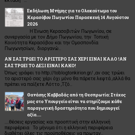
έκταση ...
Εκδήλωση Μνήμης για το Ολοκαύτωμα του
Κερασόβου Πωγωνίου Παρασκευή 14 Αυγούστου
2026
Η Ένωση Κερασοβιτών Πωγωνίου, σε
συνεργασία με τον Δήμο Πωγωνίου, την Τοπική
Κοινότητα Κερασόβου και την Ομοσπονδία
Πωγωνησίων, διοργανώ...
ΑΝ ΣΑΣ ΤΡΩΕΙ ΤΟ ΑΡΙΣΤΕΡΟ ΣΑΣ ΧΕΡΙ ΕΙΝΑΙ ΚΑΛΟ !ΑΝ
ΣΑΣ ΤΡΩΕΙ ΤΟ ΔΕΞΙ ΕΙΝΑΙ ΚΑΚΟ!
Όπως γράφει το http://toblogtonkirion.gr/ ,αν σας τρώει
το αριστερό σας χέρι όχι μόνο θα πάρετε λεφτά ,αλλά θα
πρέπει να παίξετε Λόττο ,Τζό...
Θανάσης Καββαδάς από τη Θεσπρωτία: Στόχος
μας στο Υπουργείο είναι να στηρίζουμε κάθε
παραγωγική δραστηριότητα που δημιουργεί
αξία....
.....θέσεις εργασίας και προοπτική στην ελληνική
περιφέρεια Το μήνυμα ότι η ελληνική περιφέρεια
διαθέτει όλες τις προϋποθέσεις να πρωταγ...