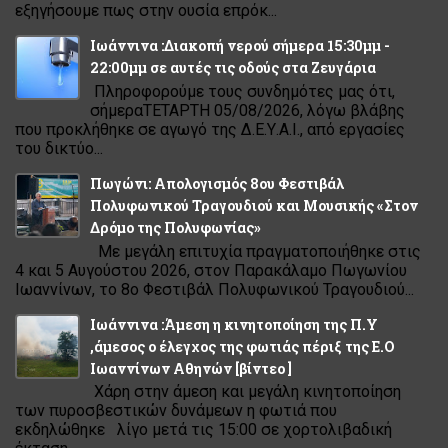
εξηγήσουμε πως στην ουσία επρόκ...
Ιωάννινα :Διακοπή νερού σήμερα 15:30μμ -
22:00μμ σε αυτές τις οδούς στα Ζευγάρια
Πληροφορούμε τους συνδημότες μας ότι,
σήμεραΤΕΤΑΡΤΗ 05/08/2026, λόγω βλάβης
που προκλήθηκε σε αγωγό της Δ.Ε.Υ.Α.Ι., από εργασίες
του δικτύο...
Πωγώνι: Απολογισμός 8ου Φεστιβάλ
Πολυφωνικού Τραγουδιού και Μουσικής «Στον
Δρόμο της Πολυφωνίας»
Με μεγάλη επιτυχία πραγματοποιήθηκε στις
4 και 5 Αυγούστου 2026, στον Παρακάλαμο Πωγωνίου
Ιωαννίνων, το 8ο Φεστιβάλ Πολυφωνικού Τραγουδιού...
Ιωάννινα :Άμεση η κινητοποίηση της Π.Υ
,άμεσος ο έλεγχος της φωτιάς πέριξ της Ε.Ο
Ιωαννίνων Αθηνών [βίντεο ]
Χάρη στην άμεση και μεγάλη κινητοποίηση
των πυροσβεστικών δυνάμεων η φωτιά που
εκδηλώθηκε λίγο μετά τις 15:00 σε χορτολιβαδική