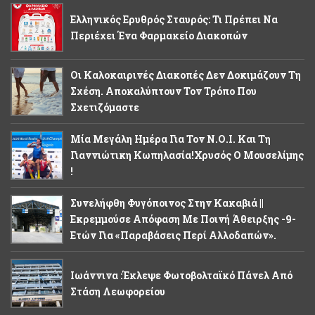
Ελληνικός Ερυθρός Σταυρός: Τι Πρέπει Να
Περιέχει Ένα Φαρμακείο Διακοπών
Οι Καλοκαιρινές Διακοπές Δεν Δοκιμάζουν Τη
Σχέση. Αποκαλύπτουν Τον Τρόπο Που
Σχετιζόμαστε
Μία Μεγάλη Ημέρα Για Τον Ν.Ο.Ι. Και Τη
Γιαννιώτικη Κωπηλασία!Χρυσός Ο Μουσελίμης
!
Συνελήφθη Φυγόποινος Στην Κακαβιά ||
Εκρεμμούσε Απόφαση Με Ποινή Άθειρξης -9-
Ετών Για «παραβάσεις Περί Αλλοδαπών».
Ιωάννινα :Έκλεψε Φωτοβολταϊκό Πάνελ Από
Στάση Λεωφορείου