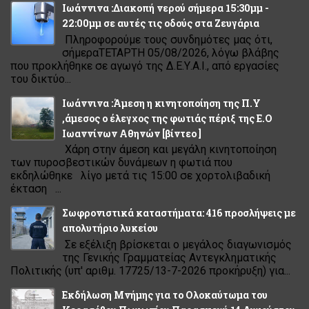
Ιωάννινα :Διακοπή νερού σήμερα 15:30μμ -
22:00μμ σε αυτές τις οδούς στα Ζευγάρια
Πληροφορούμε τους συνδημότες μας ότι,
σήμεραΤΕΤΑΡΤΗ 05/08/2026, λόγω βλάβης
που προκλήθηκε σε αγωγό της Δ.Ε.Υ.Α.Ι., από εργασίες
του δικτύο...
Ιωάννινα :Άμεση η κινητοποίηση της Π.Υ
,άμεσος ο έλεγχος της φωτιάς πέριξ της Ε.Ο
Ιωαννίνων Αθηνών [βίντεο ]
Χάρη στην άμεση και μεγάλη κινητοποίηση
των πυροσβεστικών δυνάμεων η φωτιά που
εκδηλώθηκε λίγο μετά τις 15:00 σε χορτολιβαδική
έκταση ...
Σωφρονιστικά καταστήματα: 416 προσλήψεις με
απολυτήριο λυκείου
Σε εξέλιξη βρίσκεται ο μεγάλος διαγωνισμός
της Γενικής Γραμματείας Αντεγκληματικής
Πολιτικής (υπ' αριθμ. 17725/13-7-2026 προκήρυξη) για...
Εκδήλωση Μνήμης για το Ολοκαύτωμα του