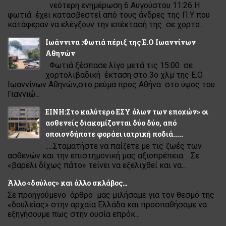
νεότερη ενημέρωση 6 Αυγούστου 11:26 Η
φωτιά έχει κατασβεστεί από τους άνδρες της Π.Υ που
κατάφεραν να ελέγξουν την επέκτασή της σε χορτο...
Ιωάννινα :Φωτιά πέριξ της Ε.Ο Ιωαννίνων
Αθηνών
Φωτιά ξέσπασε λίγο μετά τις 15:00 σε
χορτολιβαδική έκταση στο 3ο χλμ της Ε.Ο
Ιωαννίνων Αθηνών,στο ρεύμα προς Αθήνα στο ύψος του
Γιαννιώ...
ΕΙΝΗ:Στο καλύτερο ΕΣΥ όλων των εποχών» οι
ασθενείς διακομίζονται δύο δύο, από
οποιονδήποτε φοράει ιατρική ποδιά.....
.....Σταματήστε να παίζετε με τις ζωές των
ασθενών και την επιστημονική μας αξιοπρέπεια. Σε
«βαρέλι δίχως πάτο» τείνει να εξελιχθεί και να...
Άλλο «δούλος» και άλλο σκλάβος…
Σε προηγούμενο άρθρο μας μιλήσαμε για τον θεσμό της
«δουλείας» στην αρχαία Ελλάδα και προσπαθήσαμε να
εξηγήσουμε πως στην ουσία επρόκ...