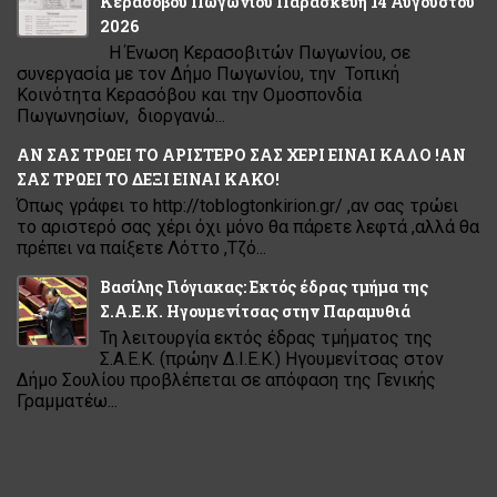
Κερασόβου Πωγωνίου Παρασκευή 14 Αυγούστου
2026
Η Ένωση Κερασοβιτών Πωγωνίου, σε
συνεργασία με τον Δήμο Πωγωνίου, την Τοπική
Κοινότητα Κερασόβου και την Ομοσπονδία
Πωγωνησίων, διοργανώ...
ΑΝ ΣΑΣ ΤΡΩΕΙ ΤΟ ΑΡΙΣΤΕΡΟ ΣΑΣ ΧΕΡΙ ΕΙΝΑΙ ΚΑΛΟ !ΑΝ
ΣΑΣ ΤΡΩΕΙ ΤΟ ΔΕΞΙ ΕΙΝΑΙ ΚΑΚΟ!
Όπως γράφει το http://toblogtonkirion.gr/ ,αν σας τρώει
το αριστερό σας χέρι όχι μόνο θα πάρετε λεφτά ,αλλά θα
πρέπει να παίξετε Λόττο ,Τζό...
Βασίλης Γιόγιακας: Εκτός έδρας τμήμα της
Σ.Α.Ε.Κ. Ηγουμενίτσας στην Παραμυθιά
Τη λειτουργία εκτός έδρας τμήματος της
Σ.Α.Ε.Κ. (πρώην Δ.Ι.Ε.Κ.) Ηγουμενίτσας στον
Δήμο Σουλίου προβλέπεται σε απόφαση της Γενικής
Γραμματέω...