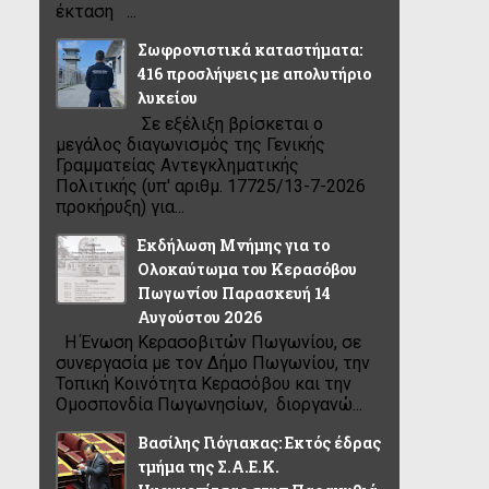
έκταση ...
Σωφρονιστικά καταστήματα:
416 προσλήψεις με απολυτήριο
λυκείου
Σε εξέλιξη βρίσκεται ο
μεγάλος διαγωνισμός της Γενικής
Γραμματείας Αντεγκληματικής
Πολιτικής (υπ' αριθμ. 17725/13-7-2026
προκήρυξη) για...
Εκδήλωση Μνήμης για το
Ολοκαύτωμα του Κερασόβου
Πωγωνίου Παρασκευή 14
Αυγούστου 2026
Η Ένωση Κερασοβιτών Πωγωνίου, σε
συνεργασία με τον Δήμο Πωγωνίου, την
Τοπική Κοινότητα Κερασόβου και την
Ομοσπονδία Πωγωνησίων, διοργανώ...
Βασίλης Γιόγιακας: Εκτός έδρας
τμήμα της Σ.Α.Ε.Κ.