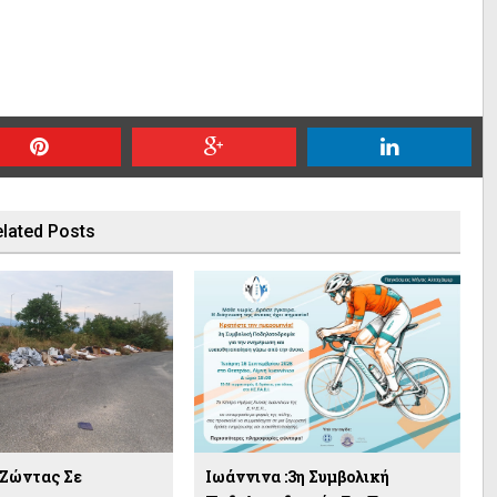
lated Posts
:Ζώντας Σε
Ιωάννινα :3η Συμβολική