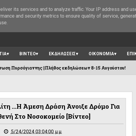
liver its services and to analyze traffic. Your IP address and us
rmance and security metrics to ensure quality of service, genera
use.
ΤΙΑ
ΒΙΝΤΕΟ
ΕΚΔΗΛΩΣΕΙΣ
ΟΙΚΟΝΟΜΙΑ
ΕΠΙ
νης ||Πλήθος εκδηλώσεων 8-15 Αυγούστου!
08/08/20
ίτη ...Η Άμεση Δράση Άνοιξε Δρόμο Για
ενή Στο Νοσοκομείο [βίντεο]
5/24/2024 03:04:00 μ.μ.