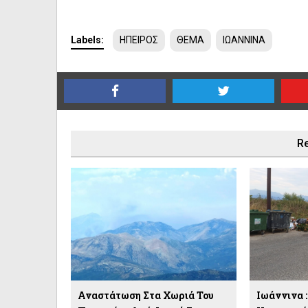
Labels:
ΗΠΕΙΡΟΣ
ΘΕΜΑ
ΙΩΑΝΝΙΝΑ
Re
Αναστάτωση Στα Χωριά Του
Ιωάννινα 