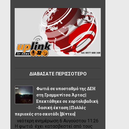
ΔΙΑΒΑΣΑΤΕ ΠΕΡΙΣΣΟΤΕΡΟ
Φωτιά σε υποσταθμό της ΔΕΗ
στη Γραμμενίτσα Άρτας||
Επεκτάθηκε σε χορτολιβαδική
-δασική έκταση ||Πολλές
περιοχές στο σκοτάδι [βίντεο]
νεότερη ενημέρωση 6 Αυγούστου 11:26
Η φωτιά έχει κατασβεστεί από τους