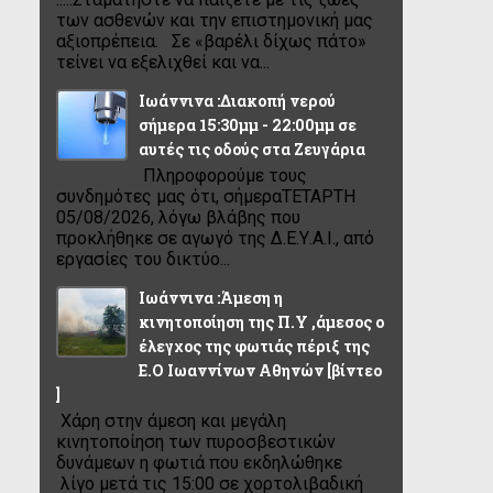
των ασθενών και την επιστημονική μας
αξιοπρέπεια. Σε «βαρέλι δίχως πάτο»
τείνει να εξελιχθεί και να...
Ιωάννινα :Διακοπή νερού
σήμερα 15:30μμ - 22:00μμ σε
αυτές τις οδούς στα Ζευγάρια
Πληροφορούμε τους
συνδημότες μας ότι, σήμεραΤΕΤΑΡΤΗ
05/08/2026, λόγω βλάβης που
προκλήθηκε σε αγωγό της Δ.Ε.Υ.Α.Ι., από
εργασίες του δικτύο...
Ιωάννινα :Άμεση η
κινητοποίηση της Π.Υ ,άμεσος ο
έλεγχος της φωτιάς πέριξ της
Ε.Ο Ιωαννίνων Αθηνών [βίντεο
]
Χάρη στην άμεση και μεγάλη
κινητοποίηση των πυροσβεστικών
δυνάμεων η φωτιά που εκδηλώθηκε
λίγο μετά τις 15:00 σε χορτολιβαδική