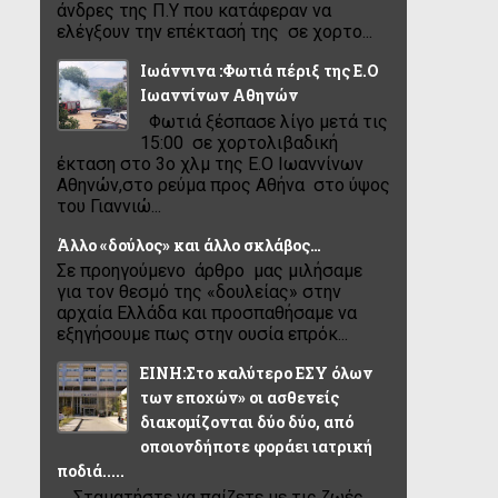
άνδρες της Π.Υ που κατάφεραν να
ελέγξουν την επέκτασή της σε χορτο...
Ιωάννινα :Φωτιά πέριξ της Ε.Ο
Ιωαννίνων Αθηνών
Φωτιά ξέσπασε λίγο μετά τις
15:00 σε χορτολιβαδική
έκταση στο 3ο χλμ της Ε.Ο Ιωαννίνων
Αθηνών,στο ρεύμα προς Αθήνα στο ύψος
του Γιαννιώ...
Άλλο «δούλος» και άλλο σκλάβος…
Σε προηγούμενο άρθρο μας μιλήσαμε
για τον θεσμό της «δουλείας» στην
αρχαία Ελλάδα και προσπαθήσαμε να
εξηγήσουμε πως στην ουσία επρόκ...
ΕΙΝΗ:Στο καλύτερο ΕΣΥ όλων
των εποχών» οι ασθενείς
διακομίζονται δύο δύο, από
οποιονδήποτε φοράει ιατρική
ποδιά.....
.....Σταματήστε να παίζετε με τις ζωές