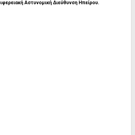
ριφερειακή Αστυνομική Διεύθυνση Ηπείρου.