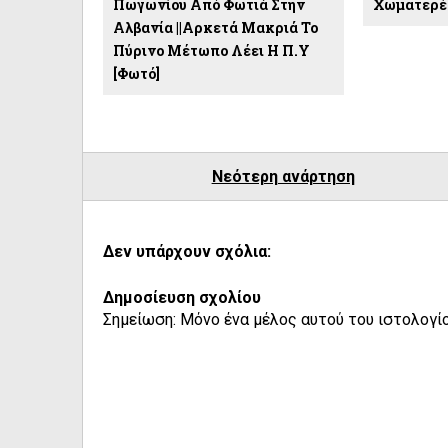
Πωγωνίου Από Φωτιά Στην
Χωματερές
Αλβανία ||Αρκετά Μακριά Το
Πύρινο Μέτωπο Λέει Η Π.Υ
[φωτό]
Νεότερη ανάρτηση
Δεν υπάρχουν σχόλια:
Δημοσίευση σχολίου
Σημείωση: Μόνο ένα μέλος αυτού του ιστολογίο