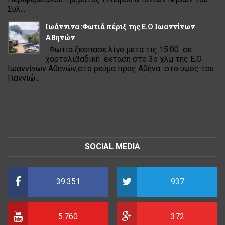
Συλ...
Ιωάννινα :Φωτιά πέριξ της Ε.Ο Ιωαννίνων
Αθηνών
Φωτιά ξέσπασε λίγο μετά τις 15:00 σε
χορτολιβαδική έκταση στο 3ο χλμ της Ε.Ο
Ιωαννίνων Αθηνών,στο ρεύμα προς Αθήνα στο ύψος του
Γιαννιώ...
SOCIAL MEDIA
39.351
937
5.760
372