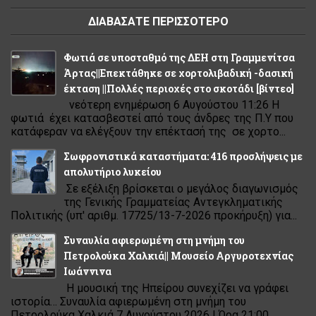
ΔΙΑΒΑΣΑΤΕ ΠΕΡΙΣΣΟΤΕΡΟ
Φωτιά σε υποσταθμό της ΔΕΗ στη Γραμμενίτσα
Άρτας||Επεκτάθηκε σε χορτολιβαδική -δασική
έκταση ||Πολλές περιοχές στο σκοτάδι [βίντεο]
νεότερη ενημέρωση 6 Αυγούστου 11:26 Η
φωτιά έχει κατασβεστεί από τους άνδρες της Π.Υ που
κατάφεραν να ελέγξουν την επέκτασή της σε χορτο...
Σωφρονιστικά καταστήματα: 416 προσλήψεις με
απολυτήριο λυκείου
Σε εξέλιξη βρίσκεται ο μεγάλος διαγωνισμός
της Γενικής Γραμματείας Αντεγκληματικής
Πολιτικής (υπ' αριθμ. 17725/13-7-2026 προκήρυξη) για...
Συναυλία αφιερωμένη στη μνήμη του
Πετρολούκα Χαλκιά|| Μουσείο Αργυροτεχνίας
Ιωάννινα
Η μουσική της Ηπείρου συνεχίζει να γράφει
ιστορία… Συναυλία αφιερωμένη στη μνήμη του
Πετρολούκα Χαλκιά 7 Αυγούστου 2026 | Ώρα 21:00