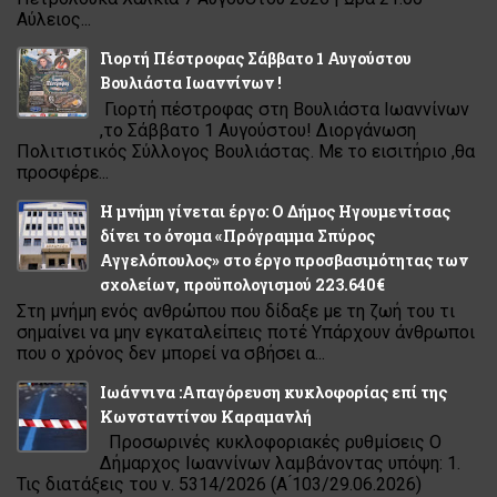
Αύλειος...
Γιορτή Πέστροφας Σάββατο 1 Αυγούστου
Βουλιάστα Ιωαννίνων !
Γιορτή πέστροφας στη Βουλιάστα Ιωαννίνων
,το Σάββατο 1 Αυγούστου! Διοργάνωση
Πολιτιστικός Σύλλογος Βουλιάστας. Με το εισιτήριο ,θα
προσφέρε...
Η μνήμη γίνεται έργο: Ο Δήμος Ηγουμενίτσας
δίνει το όνομα «Πρόγραμμα Σπύρος
Αγγελόπουλος» στο έργο προσβασιμότητας των
σχολείων, προϋπολογισμού 223.640€
Στη μνήμη ενός ανθρώπου που δίδαξε με τη ζωή του τι
σημαίνει να μην εγκαταλείπεις ποτέ Υπάρχουν άνθρωποι
που ο χρόνος δεν μπορεί να σβήσει α...
Ιωάννινα :Απαγόρευση κυκλοφορίας επί της
Κωνσταντίνου Καραμανλή
Προσωρινές κυκλοφοριακές ρυθμίσεις Ο
Δήμαρχος Ιωαννίνων λαμβάνοντας υπόψη: 1.
Τις διατάξεις του ν. 5314/2026 (Α ́103/29.06.2026)