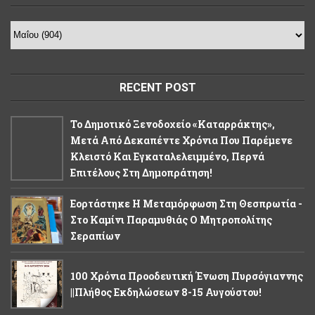
RECENT POST
Το Δημοτικό Ξενοδοχείο «Καταρράκτης»,
Μετά Από Δεκαπέντε Χρόνια Που Παρέμενε
Κλειστό Και Εγκαταλελειμμένο, Περνά
Επιτέλους Στη Δημοπράτηση!
Εορτάστηκε Η Μεταμόρφωση Στη Θεσπρωτία -
Στο Καμίνι Παραμυθιάς Ο Μητροπολίτης
Σεραπίων
100 Χρόνια Προοδευτική Ένωση Πυρσόγιαννης
||Πλήθος Εκδηλώσεων 8-15 Αυγούστου!