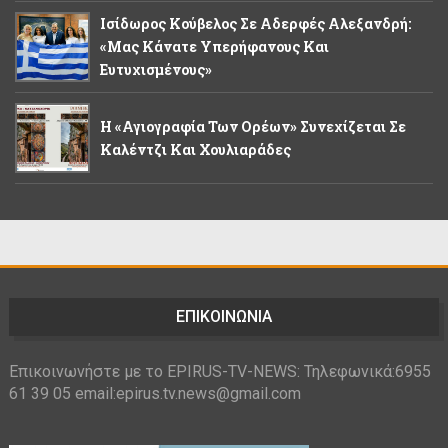
Ισίδωρος Κούβελος Σε Αδερφές Αλεξανδρή:
«Μας Κάνατε Υπερήφανους Και
Ευτυχισμένους»
Η «Αγιογραφία Των Ορέων» Συνεχίζεται Σε
Καλέντζι Και Χουλιαράδες
ΕΠΙΚΟΙΝΩΝΙΑ
Επικοινωνήστε με το EPIRUS-TV-NEWS: Τηλεφωνικά:6955
61 39 05 email:epirus.tv.news@gmail.com