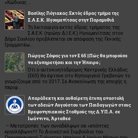
«Κώδικας ...
Βασίλης Γιόγιακας: Εκτός έδρας τμήμα της
Σ.Α.Ε.Κ. Ηγουμενίτσας στην Παραμυθιά
Τη λειτουργία εκτός έδρας τμήματος της
Σ.Α.Ε.Κ. (πρώην Δ.Ι.Ε.Κ.) Ηγουμενίτσας στον
Δήμο Σουλίου προβλέπεται σε απόφαση της Γενικής
Γραμματέω...
Γιώργος Ζάψας για τον Ε 65 ||Πώς θα μπορούσε
να εξυπηρετήσει και την Ήπειρο ;
Ότι ο αυτοκινητόδρομος Κεντρικής Ελλάδος
(Ε65) θα έφτανε στο Κηπουργειό Γρεβενών το
γνωρίζουμε από το 2017. Σε Ανακοίνωση της εποχής η
περιφ...
Απαράδεκτη και αυθαίρετη άτυπη αναστολή
των αδειών Αυγούστου των Παιδαγωγών στους
Βρεφονηπιακούς Σταθμούς της Δ.ΥΠ.Α. σε
Ιωάννινα, Άρταθεσ
– Μετατροπές των συναδέλφων σε «επόπτες
εργολάβων»!!! Το Διοικητικό Συμβούλιο του
Περιφερειακού Τμήματος Ηπείρου & Ιονίων Νήσων του