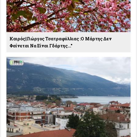
Καιρός||Γιώργος Τσατραφύλλιας :Ο Μάρτης Δεν
Φαίνεται Να Είναι Γδάρτης..."