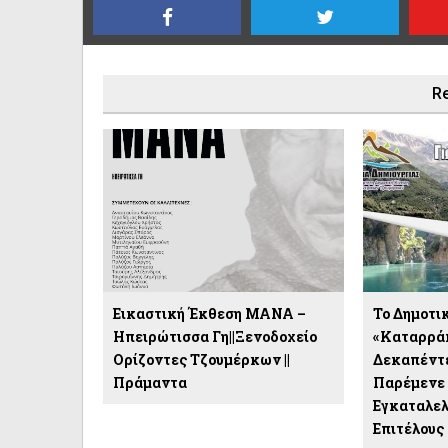
Re
Εικαστική Έκθεση ΜΑΝΑ –
Το Δημοτι
Ηπειρώτισσα Γη||Ξενοδοχείο
«Καταρρά
Ορίζοντες Τζουμέρκων ||
Δεκαπέντε
Πράμαντα
Παρέμενε 
Εγκαταλελ
Επιτέλους