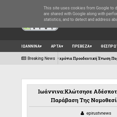
This site uses cookies from Google to de
are shared with Google along with perfo
statistics, and to detect and address ab
ΙΩΑΝΝΙΝΑ
ΑΡΤΑ
ΠΡΕΒΕΖΑ
ΘΕΣΠΡΩ
100 χρόνια Προοδευτική Ένωση Πυρσόγιαννης ||Π
Breaking News
06/08/2026
Ιωάννινα:Κλώτσησε Αδέσποτο
Παράβαση Της Νομοθεσί
epirustvnews