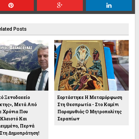
lated Posts
κό Ξενοδοχείο
Εορτάστηκε Η Μεταμόρφωση
κτης», Μετά Από
Στη Θεσπρωτία - Στο Καμίνι
 Χρόνια Που
Παραμυθιάς Ο Μητροπολίτης
Κλειστό Και
Σεραπίων
ειμμένο, Περνά
 Στη Δημοπράτηση!