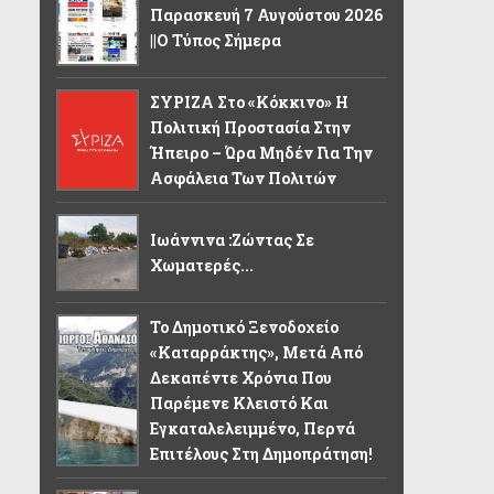
Παρασκευή 7 Αυγούστου 2026
||Ο Τύπος Σήμερα
ΣΥΡΙΖΑ Στο «κόκκινο» Η
Πολιτική Προστασία Στην
Ήπειρο – Ώρα Μηδέν Για Την
Ασφάλεια Των Πολιτών
Ιωάννινα :Ζώντας Σε
Χωματερές...
Το Δημοτικό Ξενοδοχείο
«Καταρράκτης», Μετά Από
Δεκαπέντε Χρόνια Που
Παρέμενε Κλειστό Και
Εγκαταλελειμμένο, Περνά
Επιτέλους Στη Δημοπράτηση!