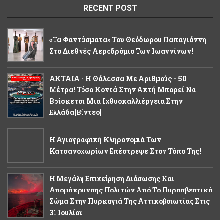
RECENT POST
«Τα Φαντάσματα» Του Θεόδωρου Παπαγιάννη
Στο Διεθνές Αεροδρόμιο Των Ιωαννίνων!
ΑΚΤΑΙΑ - Η Θάλασσα Με Αριθμούς - 50
Μέτρα! Τόσο Κοντά Στην Ακτή Μπορεί Να
Βρίσκεται Μια Ιχθυοκαλλιέργεια Στην
Ελλάδα[βίντεο]
Η Αγιογραφική Κληρονομιά Των
Κατσανοχωρίων Επέστρεψε Στον Τόπο Της!
Η Μεγάλη Επιχείρηση Διάσωσης Και
Απομάκρυνσης Πολιτών Από Το Πυροσβεστικό
Σώμα Στην Πυρκαγιά Της Αττικοβοιωτίας Στις
31 Ιουλίου