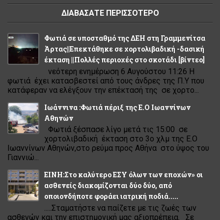
ΔΙΑΒΑΣΑΤΕ ΠΕΡΙΣΣΟΤΕΡΟ
Φωτιά σε υποσταθμό της ΔΕΗ στη Γραμμενίτσα
Άρτας||Επεκτάθηκε σε χορτολιβαδική -δασική
έκταση ||Πολλές περιοχές στο σκοτάδι [βίντεο]
νεότερη ενημέρωση 6 Αυγούστου 11:26 Η
φωτιά έχει κατασβεστεί από τους άνδρες της Π.Υ που
κατάφεραν να ελέγξουν την επέκτασή της σε χορτο...
Ιωάννινα :Φωτιά πέριξ της Ε.Ο Ιωαννίνων
Αθηνών
Φωτιά ξέσπασε λίγο μετά τις 15:00 σε
χορτολιβαδική έκταση στο 3ο χλμ της Ε.Ο
Ιωαννίνων Αθηνών,στο ρεύμα προς Αθήνα στο ύψος του
Γιαννιώ...
ΕΙΝΗ:Στο καλύτερο ΕΣΥ όλων των εποχών» οι
ασθενείς διακομίζονται δύο δύο, από
οποιονδήποτε φοράει ιατρική ποδιά.....
.....Σταματήστε να παίζετε με τις ζωές των
ασθενών και την επιστημονική μας αξιοπρέπεια. Σε