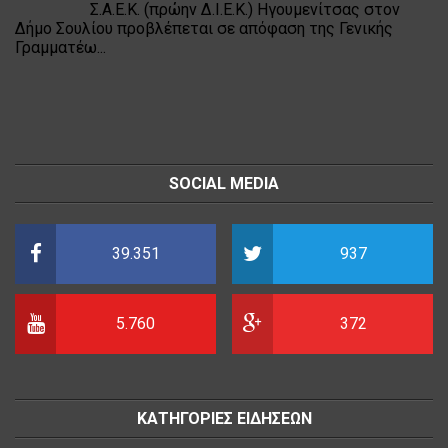
Σ.Α.Ε.Κ. (πρώην Δ.Ι.Ε.Κ.) Ηγουμενίτσας στον
Δήμο Σουλίου προβλέπεται σε απόφαση της Γενικής
Γραμματέω...
SOCIAL MEDIA
39.351
937
5.760
372
ΚΑΤΗΓΟΡΙΕΣ ΕΙΔΗΣΕΩΝ