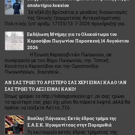
απολυτήριο λυκείου
Σε εξέλιξη βρίσκεται ο μεγάλος διαγωνισμός
της Γενικής Γραμματείας Αντεγκληματικής
Πολιτικής (υπ' αριθμ. 17725/13-7-2026 προκήρυξη) για...
Εκδήλωση Μνήμης για το Ολοκαύτωμα του
Κερασόβου Πωγωνίου Παρασκευή 14 Αυγούστου
2026
Η Ένωση Κερασοβιτών Πωγωνίου, σε
συνεργασία με τον Δήμο Πωγωνίου, την Τοπική
Κοινότητα Κερασόβου και την Ομοσπονδία
Πωγωνησίων, διοργανώ...
ΑΝ ΣΑΣ ΤΡΩΕΙ ΤΟ ΑΡΙΣΤΕΡΟ ΣΑΣ ΧΕΡΙ ΕΙΝΑΙ ΚΑΛΟ !ΑΝ
ΣΑΣ ΤΡΩΕΙ ΤΟ ΔΕΞΙ ΕΙΝΑΙ ΚΑΚΟ!
Όπως γράφει το http://toblogtonkirion.gr/ ,αν σας τρώει
το αριστερό σας χέρι όχι μόνο θα πάρετε λεφτά ,αλλά θα
πρέπει να παίξετε Λόττο ,Τζό...
Βασίλης Γιόγιακας: Εκτός έδρας τμήμα της
Σ.Α.Ε.Κ. Ηγουμενίτσας στην Παραμυθιά
Τη λειτουργία εκτός έδρας τμήματος της