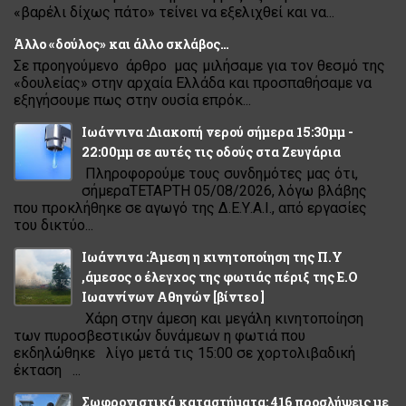
«βαρέλι δίχως πάτο» τείνει να εξελιχθεί και να...
Άλλο «δούλος» και άλλο σκλάβος…
Σε προηγούμενο άρθρο μας μιλήσαμε για τον θεσμό της
«δουλείας» στην αρχαία Ελλάδα και προσπαθήσαμε να
εξηγήσουμε πως στην ουσία επρόκ...
Ιωάννινα :Διακοπή νερού σήμερα 15:30μμ -
22:00μμ σε αυτές τις οδούς στα Ζευγάρια
Πληροφορούμε τους συνδημότες μας ότι,
σήμεραΤΕΤΑΡΤΗ 05/08/2026, λόγω βλάβης
που προκλήθηκε σε αγωγό της Δ.Ε.Υ.Α.Ι., από εργασίες
του δικτύο...
Ιωάννινα :Άμεση η κινητοποίηση της Π.Υ
,άμεσος ο έλεγχος της φωτιάς πέριξ της Ε.Ο
Ιωαννίνων Αθηνών [βίντεο ]
Χάρη στην άμεση και μεγάλη κινητοποίηση
των πυροσβεστικών δυνάμεων η φωτιά που
εκδηλώθηκε λίγο μετά τις 15:00 σε χορτολιβαδική
έκταση ...
Σωφρονιστικά καταστήματα: 416 προσλήψεις με