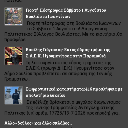
Γιαννιώ...
Γιορτή Πέστροφας Σάββατο 1 Αυγούστου
Βουλιάστα Ιωαννίνων !
Γιορτή πέστροφας στη Βουλιάστα Ιωαννίνων
,το Σάββατο 1 Αυγούστου! Διοργάνωση
Πολιτιστικός Σύλλογος Βουλιάστας. Με το εισιτήριο ,θα
προσφέρε...
Βασίλης Γιόγιακας: Εκτός έδρας τμήμα της
Σ.Α.Ε.Κ. Ηγουμενίτσας στην Παραμυθιά
Τη λειτουργία εκτός έδρας τμήματος της
Σ.Α.Ε.Κ. (πρώην Δ.Ι.Ε.Κ.) Ηγουμενίτσας στον
Δήμο Σουλίου προβλέπεται σε απόφαση της Γενικής
Γραμματέω...
Σωφρονιστικά καταστήματα: 416 προσλήψεις με
απολυτήριο λυκείου
Σε εξέλιξη βρίσκεται ο μεγάλος διαγωνισμός
της Γενικής Γραμματείας Αντεγκληματικής
Πολιτικής (υπ' αριθμ. 17725/13-7-2026 προκήρυξη) για...
Άλλο «δούλος» και άλλο σκλάβος…