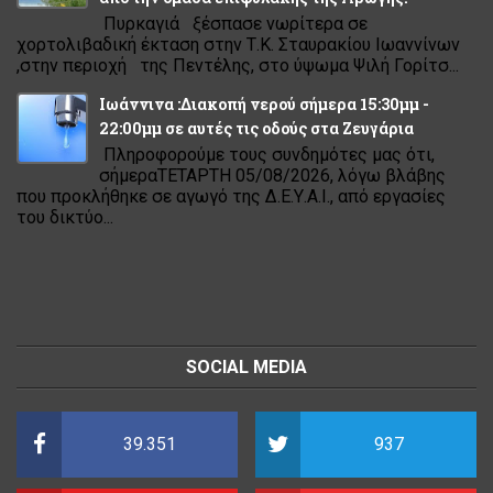
Πυρκαγιά ξέσπασε νωρίτερα σε
χορτολιβαδική έκταση στην Τ.Κ. Σταυρακίου Ιωαννίνων
,στην περιοχή της Πεντέλης, στο ύψωμα Ψιλή Γορίτσ...
Ιωάννινα :Διακοπή νερού σήμερα 15:30μμ -
22:00μμ σε αυτές τις οδούς στα Ζευγάρια
Πληροφορούμε τους συνδημότες μας ότι,
σήμεραΤΕΤΑΡΤΗ 05/08/2026, λόγω βλάβης
που προκλήθηκε σε αγωγό της Δ.Ε.Υ.Α.Ι., από εργασίες
του δικτύο...
SOCIAL MEDIA
39.351
937