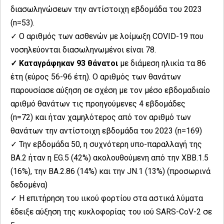
διασωληνώσεων την αντίστοιχη εβδομάδα του 2023
(n=53).
✓ Ο αριθμός των ασθενών με λοίμωξη COVID-19 που
νοσηλεύονται διασωληνωμένοι είναι 78.
✓ Καταγράφηκαν 93 θάνατοι
με διάμεση ηλικία τα 86
έτη (εύρος 56-96 έτη). Ο αριθμός των θανάτων
παρουσίασε αύξηση σε σχέση με τον μέσο εβδομαδιαίο
αριθμό θανάτων τις προηγούμενες 4 εβδομάδες
(n=72) και ήταν χαμηλότερος από τον αριθμό των
θανάτων την αντίστοιχη εβδομάδα του 2023 (n=169)
✓ Την εβδομάδα 50, η συχνότερη υπο-παραλλαγή της
ΒΑ.2 ήταν η EG.5 (42%) ακολουθούμενη από την XBB.1.5
(16%), την BA.2.86 (14%) και την JN.1 (13%) (προσωρινά
δεδομένα)
✓ Η επιτήρηση του ιικού φορτίου στα αστικά λύματα
έδειξε αύξηση της κυκλοφορίας του ιού SARS-CoV-2 σε