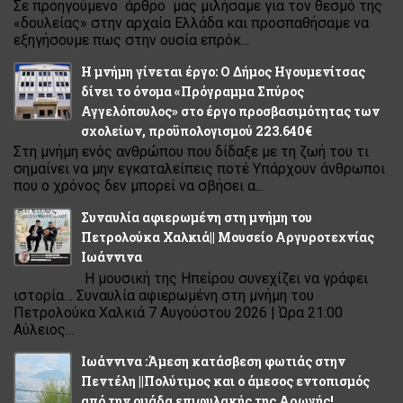
Σε προηγούμενο άρθρο μας μιλήσαμε για τον θεσμό της
«δουλείας» στην αρχαία Ελλάδα και προσπαθήσαμε να
εξηγήσουμε πως στην ουσία επρόκ...
Η μνήμη γίνεται έργο: Ο Δήμος Ηγουμενίτσας
δίνει το όνομα «Πρόγραμμα Σπύρος
Αγγελόπουλος» στο έργο προσβασιμότητας των
σχολείων, προϋπολογισμού 223.640€
Στη μνήμη ενός ανθρώπου που δίδαξε με τη ζωή του τι
σημαίνει να μην εγκαταλείπεις ποτέ Υπάρχουν άνθρωποι
που ο χρόνος δεν μπορεί να σβήσει α...
Συναυλία αφιερωμένη στη μνήμη του
Πετρολούκα Χαλκιά|| Μουσείο Αργυροτεχνίας
Ιωάννινα
Η μουσική της Ηπείρου συνεχίζει να γράφει
ιστορία… Συναυλία αφιερωμένη στη μνήμη του
Πετρολούκα Χαλκιά 7 Αυγούστου 2026 | Ώρα 21:00
Αύλειος...
Ιωάννινα :Άμεση κατάσβεση φωτιάς στην
Πεντέλη ||Πολύτιμος και ο άμεσος εντοπισμός
από την ομάδα επιφυλακής της Αρωγής!