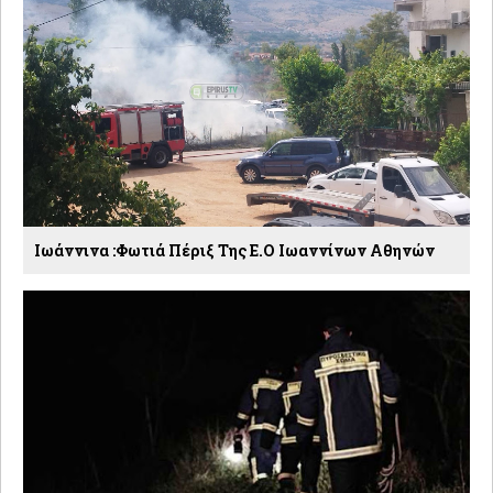
Ιωάννινα :Φωτιά Πέριξ Της Ε.Ο Ιωαννίνων Αθηνών