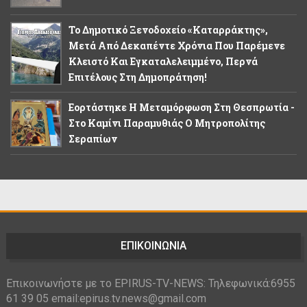
Το Δημοτικό Ξενοδοχείο «Καταρράκτης»,
Μετά Από Δεκαπέντε Χρόνια Που Παρέμενε
Κλειστό Και Εγκαταλελειμμένο, Περνά
Επιτέλους Στη Δημοπράτηση!
Εορτάστηκε Η Μεταμόρφωση Στη Θεσπρωτία -
Στο Καμίνι Παραμυθιάς Ο Μητροπολίτης
Σεραπίων
ΕΠΙΚΟΙΝΩΝΙΑ
Επικοινωνήστε με το EPIRUS-TV-NEWS: Τηλεφωνικά:6955
61 39 05 email:epirus.tv.news@gmail.com