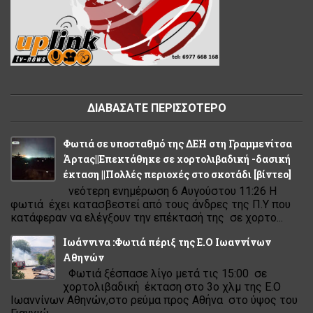
ΔΙΑΒΑΣΑΤΕ ΠΕΡΙΣΣΟΤΕΡΟ
Φωτιά σε υποσταθμό της ΔΕΗ στη Γραμμενίτσα
Άρτας||Επεκτάθηκε σε χορτολιβαδική -δασική
έκταση ||Πολλές περιοχές στο σκοτάδι [βίντεο]
νεότερη ενημέρωση 6 Αυγούστου 11:26 Η
φωτιά έχει κατασβεστεί από τους άνδρες της Π.Υ που
κατάφεραν να ελέγξουν την επέκτασή της σε χορτο...
Ιωάννινα :Φωτιά πέριξ της Ε.Ο Ιωαννίνων
Αθηνών
Φωτιά ξέσπασε λίγο μετά τις 15:00 σε
χορτολιβαδική έκταση στο 3ο χλμ της Ε.Ο
Ιωαννίνων Αθηνών,στο ρεύμα προς Αθήνα στο ύψος του