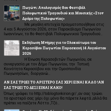
Πωγώνι: Απολογισμός 8ου Φεστιβάλ
Πολυφωνικού Τραγουδιού και Μουσικής «Στον
Δρόμο της Πολυφωνίας»
Με μεγάλη επιτυχία πραγματοποιήθηκε στις
4 και 5 Αυγούστου 2026, στον Παρακάλαμο Πωγωνίου
Ιωαννίνων, το 8ο Φεστιβάλ Πολυφωνικού Τραγουδιού...
Εκδήλωση Μνήμης για το Ολοκαύτωμα του
Κερασόβου Πωγωνίου Παρασκευή 14 Αυγούστου
2026
Η Ένωση Κερασοβιτών Πωγωνίου, σε
συνεργασία με τον Δήμο Πωγωνίου, την Τοπική
Κοινότητα Κερασόβου και την Ομοσπονδία
Πωγωνησίων, διοργανώ...
ΑΝ ΣΑΣ ΤΡΩΕΙ ΤΟ ΑΡΙΣΤΕΡΟ ΣΑΣ ΧΕΡΙ ΕΙΝΑΙ ΚΑΛΟ !ΑΝ
ΣΑΣ ΤΡΩΕΙ ΤΟ ΔΕΞΙ ΕΙΝΑΙ ΚΑΚΟ!
Όπως γράφει το http://toblogtonkirion.gr/ ,αν σας τρώει
το αριστερό σας χέρι όχι μόνο θα πάρετε λεφτά ,αλλά θα
πρέπει να παίξετε Λόττο ,Τζό...