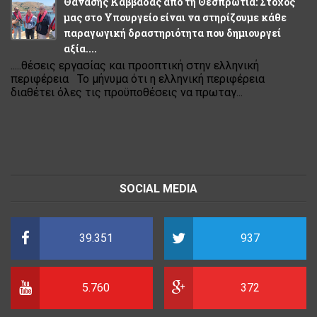
Θανάσης Καββαδάς από τη Θεσπρωτία: Στόχος
μας στο Υπουργείο είναι να στηρίζουμε κάθε
παραγωγική δραστηριότητα που δημιουργεί
αξία....
.....θέσεις εργασίας και προοπτική στην ελληνική
περιφέρεια Το μήνυμα ότι η ελληνική περιφέρεια
διαθέτει όλες τις προϋποθέσεις να πρωταγ...
SOCIAL MEDIA
39.351
937
5.760
372