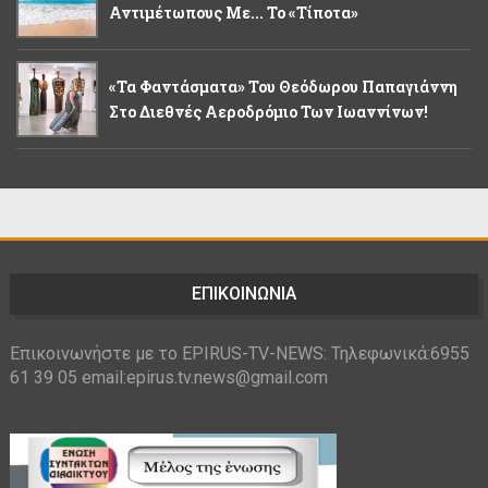
Αντιμέτωπους Με... Το «τίποτα»
«Τα Φαντάσματα» Του Θεόδωρου Παπαγιάννη
Στο Διεθνές Αεροδρόμιο Των Ιωαννίνων!
ΕΠΙΚΟΙΝΩΝΙΑ
Επικοινωνήστε με το EPIRUS-TV-NEWS: Τηλεφωνικά:6955
61 39 05 email:epirus.tv.news@gmail.com