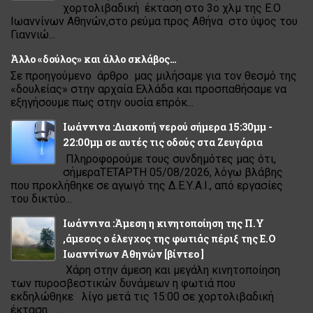
χορτολιβαδική έκταση στο 3ο χλμ της Ε.Ο
Ιωαννίνων Αθηνών,στο ρεύμα προς Αθήνα στο ύψος του
Γιαννιώ...
Άλλο «δούλος» και άλλο σκλάβος…
Σε προηγούμενο άρθρο μας μιλήσαμε για τον θεσμό της
«δουλείας» στην αρχαία Ελλάδα και προσπαθήσαμε να
εξηγήσουμε πως στην ουσία επρόκ...
Ιωάννινα :Διακοπή νερού σήμερα 15:30μμ -
22:00μμ σε αυτές τις οδούς στα Ζευγάρια
Πληροφορούμε τους συνδημότες μας ότι,
σήμεραΤΕΤΑΡΤΗ 05/08/2026, λόγω βλάβης
που προκλήθηκε σε αγωγό της Δ.Ε.Υ.Α.Ι., από εργασίες
του δικτύο...
Ιωάννινα :Άμεση η κινητοποίηση της Π.Υ
,άμεσος ο έλεγχος της φωτιάς πέριξ της Ε.Ο
Ιωαννίνων Αθηνών [βίντεο ]
Χάρη στην άμεση και μεγάλη κινητοποίηση
των πυροσβεστικών δυνάμεων η φωτιά που
εκδηλώθηκε λίγο μετά τις 15:00 σε χορτολιβαδική
έκταση ...