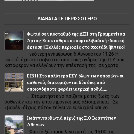
ΔΙΑΒΑΣΑΤΕ ΠΕΡΙΣΣΟΤΕΡΟ
Φωτιά σε υποσταθμό της ΔΕΗ στη Γραμμενίτσα
Άρτας||Επεκτάθηκε σε χορτολιβαδική -δασική
έκταση ||Πολλές περιοχές στο σκοτάδι [βίντεο]
νεότερη ενημέρωση 6 Αυγούστου 11:26 Η
φωτιά έχει κατασβεστεί από τους άνδρες της Π.Υ που
κατάφεραν να ελέγξουν την επέκτασή της σε χορτο...
ΕΙΝΗ:Στο καλύτερο ΕΣΥ όλων των εποχών» οι
ασθενείς διακομίζονται δύο δύο, από
οποιονδήποτε φοράει ιατρική ποδιά.....
.....Σταματήστε να παίζετε με τις ζωές των
ασθενών και την επιστημονική μας αξιοπρέπεια. Σε
«βαρέλι δίχως πάτο» τείνει να εξελιχθεί και να...
Ιωάννινα :Φωτιά πέριξ της Ε.Ο Ιωαννίνων
Αθηνών
Φωτιά ξέσπασε λίγο μετά τις 15:00 σε