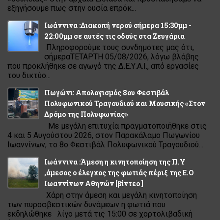
εξηγήσουμε πως στην ουσία επρόκ...
Ιωάννινα :Διακοπή νερού σήμερα 15:30μμ -
22:00μμ σε αυτές τις οδούς στα Ζευγάρια
Πληροφορούμε τους συνδημότες μας ότι,
σήμεραΤΕΤΑΡΤΗ 05/08/2026, λόγω βλάβης
που προκλήθηκε σε αγωγό της Δ.Ε.Υ.Α.Ι., από εργασίες
του δικτύο...
Πωγώνι: Απολογισμός 8ου Φεστιβάλ
Πολυφωνικού Τραγουδιού και Μουσικής «Στον
Δρόμο της Πολυφωνίας»
Με μεγάλη επιτυχία πραγματοποιήθηκε στις
4 και 5 Αυγούστου 2026, στον Παρακάλαμο Πωγωνίου
Ιωαννίνων, το 8ο Φεστιβάλ Πολυφωνικού Τραγουδιού...
Ιωάννινα :Άμεση η κινητοποίηση της Π.Υ
,άμεσος ο έλεγχος της φωτιάς πέριξ της Ε.Ο
Ιωαννίνων Αθηνών [βίντεο ]
Χάρη στην άμεση και μεγάλη κινητοποίηση
των πυροσβεστικών δυνάμεων η φωτιά που
εκδηλώθηκε λίγο μετά τις 15:00 σε χορτολιβαδική