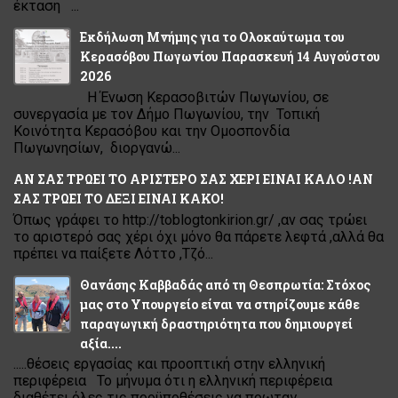
έκταση ...
Εκδήλωση Μνήμης για το Ολοκαύτωμα του
Κερασόβου Πωγωνίου Παρασκευή 14 Αυγούστου
2026
Η Ένωση Κερασοβιτών Πωγωνίου, σε
συνεργασία με τον Δήμο Πωγωνίου, την Τοπική
Κοινότητα Κερασόβου και την Ομοσπονδία
Πωγωνησίων, διοργανώ...
ΑΝ ΣΑΣ ΤΡΩΕΙ ΤΟ ΑΡΙΣΤΕΡΟ ΣΑΣ ΧΕΡΙ ΕΙΝΑΙ ΚΑΛΟ !ΑΝ
ΣΑΣ ΤΡΩΕΙ ΤΟ ΔΕΞΙ ΕΙΝΑΙ ΚΑΚΟ!
Όπως γράφει το http://toblogtonkirion.gr/ ,αν σας τρώει
το αριστερό σας χέρι όχι μόνο θα πάρετε λεφτά ,αλλά θα
πρέπει να παίξετε Λόττο ,Τζό...
Θανάσης Καββαδάς από τη Θεσπρωτία: Στόχος
μας στο Υπουργείο είναι να στηρίζουμε κάθε
παραγωγική δραστηριότητα που δημιουργεί
αξία....
.....θέσεις εργασίας και προοπτική στην ελληνική
περιφέρεια Το μήνυμα ότι η ελληνική περιφέρεια
διαθέτει όλες τις προϋποθέσεις να πρωταγ...