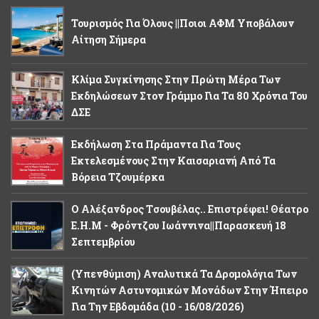
Τουρισμός Για Όλους ||Ποιοι ΑΦΜ Υποβάλουν
Αίτηση Σήμερα
Κλίμα Συγκίνησης Στην Πρώτη Μέρα Των
Εκδηλώσεων Στον Γράμμο Για Τα 80 Χρόνια Του
ΔΣΕ
Εκδήλωση Στα Πράμαντα Για Τους
Εκτελεσμένους Στην Καισαριανή Από Τα
Βόρεια Τζουμέρκα
Ο Αλέξανδρος Tσουβέλας.. Επιστρέφει! Θέατρο
Ε.Η.Μ - Φρόντζου Ιωάννινα||Παρασκευή 18
Σεπτεμβρίου
(Υπενθύμιση) Αναλυτικά Τα Δρομολόγια Των
Κινητών Αστυνομικών Μονάδων Στην Ήπειρο
Για Την Εβδομάδα (10 - 16/08/2026)