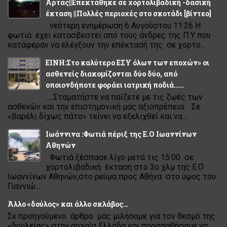
Άρτας||Επεκτάθηκε σε χορτολιβαδική -δασική
έκταση ||Πολλές περιοχές στο σκοτάδι [βίντεο]
νεότερη ενημέρωση 6 Αυγούστου 11:26 Η
φωτιά έχει κατασβεστεί από τους άνδρες της Π.Υ που
κατάφεραν να ελέγξουν την επέκτασή της σε χορτο...
ΕΙΝΗ:Στο καλύτερο ΕΣΥ όλων των εποχών» οι
ασθενείς διακομίζονται δύο δύο, από
οποιονδήποτε φοράει ιατρική ποδιά.....
.....Σταματήστε να παίζετε με τις ζωές των
ασθενών και την επιστημονική μας αξιοπρέπεια. Σε
«βαρέλι δίχως πάτο» τείνει να εξελιχθεί και να...
Ιωάννινα :Φωτιά πέριξ της Ε.Ο Ιωαννίνων
Αθηνών
Φωτιά ξέσπασε λίγο μετά τις 15:00 σε
χορτολιβαδική έκταση στο 3ο χλμ της Ε.Ο
Ιωαννίνων Αθηνών,στο ρεύμα προς Αθήνα στο ύψος του
Γιαννιώ...
Άλλο «δούλος» και άλλο σκλάβος…
Σε προηγούμενο άρθρο μας μιλήσαμε για τον θεσμό της
«δουλείας» στην αρχαία Ελλάδα και προσπαθήσαμε να