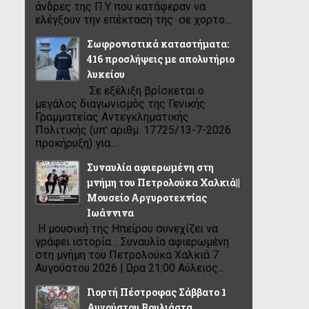
άνδρες της Π.Υ που κατάφεραν να
ελέγξουν την επέκτασή της σε χορτο...
Σωφρονιστικά καταστήματα:
416 προσλήψεις με απολυτήριο
λυκείου
Σε εξέλιξη βρίσκεται ο
μεγάλος διαγωνισμός της Γενικής
Γραμματείας Αντεγκληματικής
Πολιτικής (υπ' αριθμ. 17725/13-7-2026
προκήρυξη) για...
Συναυλία αφιερωμένη στη
μνήμη του Πετρολούκα Χαλκιά||
Μουσείο Αργυροτεχνίας
Ιωάννινα
Η μουσική της Ηπείρου συνεχίζει να
γράφει ιστορία… Συναυλία αφιερωμένη
στη μνήμη του Πετρολούκα Χαλκιά 7
Αυγούστου 2026 | Ώρα 21:00 Αύλειος...
Γιορτή Πέστροφας Σάββατο 1
Αυγούστου Βουλιάστα