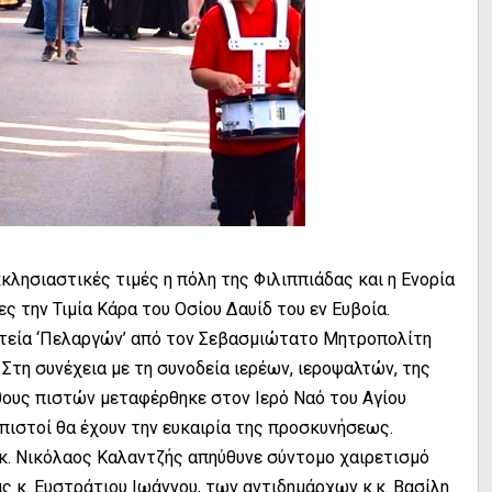
λησιαστικές τιμές η πόλη της Φιλιππιάδας και η Ενορία
ς την Τιμία Κάρα του Οσίου Δαυίδ του εν Ευβοία.
ατεία ‘Πελαργών’ από τον Σεβασμιώτατο Μητροπολίτη
τη συνέχεια με τη συνοδεία ιερέων, ιεροψαλτών, της
ους πιστών μεταφέρθηκε στον Ιερό Ναό του Αγίου
 πιστοί θα έχουν την ευκαιρία της προσκυνήσεως.
κ. Νικόλαος Καλαντζής απηύθυνε σύντομο χαιρετισμό
ς κ. Ευστράτιου Ιωάννου, των αντιδημάρχων κ.κ. Βασίλη