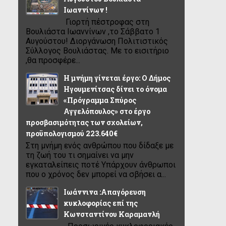
Ιωαννίνων !
Γιορτή πέστροφας στη
Βουλιάστα Ιωαννίνων ,το Σάββατο 1
Αυγούστου! Διοργάνωση Πολιτιστικός
Σύλλογος Βουλιάστας. Με το εισιτήριο
,θα προσφέρε...
Η μνήμη γίνεται έργο: Ο Δήμος
Ηγουμενίτσας δίνει το όνομα
«Πρόγραμμα Σπύρος
Αγγελόπουλος» στο έργο
προσβασιμότητας των σχολείων,
προϋπολογισμού 223.640€
Στη μνήμη ενός ανθρώπου που δίδαξε με
τη ζωή του τι σημαίνει να μην
εγκαταλείπεις ποτέ Υπάρχουν άνθρωποι
που ο χρόνος δεν μπορεί να σβήσει α...
Ιωάννινα :Απαγόρευση
κυκλοφορίας επί της
Κωνσταντίνου Καραμανλή