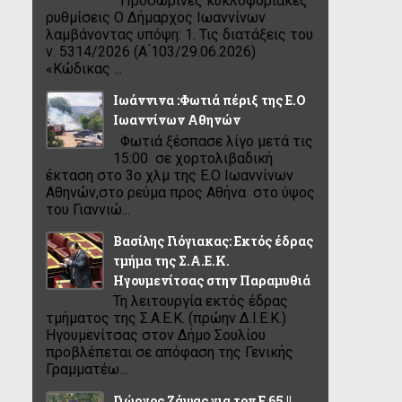
Προσωρινές κυκλοφοριακές
ρυθμίσεις Ο Δήμαρχος Ιωαννίνων
λαμβάνοντας υπόψη: 1. Τις διατάξεις του
ν. 5314/2026 (Α ́103/29.06.2026)
«Κώδικας ...
Ιωάννινα :Φωτιά πέριξ της Ε.Ο
Ιωαννίνων Αθηνών
Φωτιά ξέσπασε λίγο μετά τις
15:00 σε χορτολιβαδική
έκταση στο 3ο χλμ της Ε.Ο Ιωαννίνων
Αθηνών,στο ρεύμα προς Αθήνα στο ύψος
του Γιαννιώ...
Βασίλης Γιόγιακας: Εκτός έδρας
τμήμα της Σ.Α.Ε.Κ.
Ηγουμενίτσας στην Παραμυθιά
Τη λειτουργία εκτός έδρας
τμήματος της Σ.Α.Ε.Κ. (πρώην Δ.Ι.Ε.Κ.)
Ηγουμενίτσας στον Δήμο Σουλίου
προβλέπεται σε απόφαση της Γενικής
Γραμματέω...
Γιώργος Ζάψας για τον Ε 65 ||