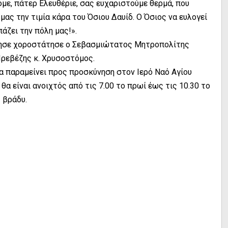
ε, πάτερ Ελευθέριε, σας ευχαριστούμε θερμά, που
μας την τιμία κάρα του Όσιου Δαυίδ. Ο Όσιος να ευλογεί
πάζει την πόλη μας!».
θησε χοροστάτησε ο Σεβασμιώτατος Μητροπολίτης
ρεβέζης κ. Χρυσοστόμος.
 θα παραμείνει προς προσκύνηση στον Ιερό Ναό Αγίου
 θα είναι ανοιχτός από τις 7.00 το πρωί έως τις 10.30 το
βράδυ.