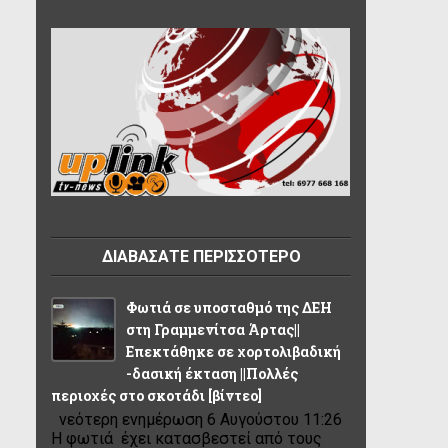
ΔΙΑΒΑΣΑΤΕ ΠΕΡΙΣΣΟΤΕΡΟ
Φωτιά σε υποσταθμό της ΔΕΗ
στη Γραμμενίτσα Άρτας||
Επεκτάθηκε σε χορτολιβαδική
-δασική έκταση ||Πολλές
περιοχές στο σκοτάδι [βίντεο]
νεότερη ενημέρωση 6 Αυγούστου 11:26
Η φωτιά έχει κατασβεστεί από τους