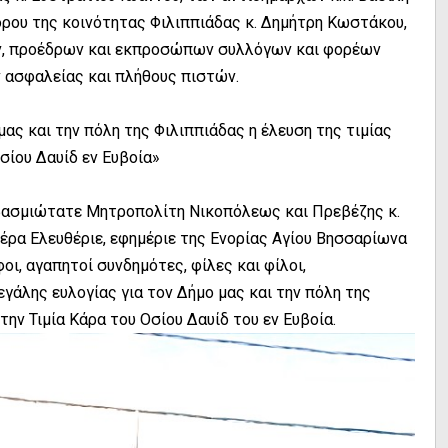
ρου της κοινότητας Φιλιππιάδας κ. Δημήτρη Κωστάκου,
ν, προέδρων και εκπροσώπων συλλόγων και φορέων
ασφαλείας και πλήθους πιστών.
μας και την πόλη της Φιλιππιάδας η έλευση της τιμίας
σίου Δαυίδ εν Ευβοία»
εβασμιώτατε Μητροπολίτη Νικοπόλεως και Πρεβέζης κ.
ρα Ελευθέριε, εφημέριε της Ενορίας Αγίου Βησσαρίωνα
οι, αγαπητοί συνδημότες, φίλες και φίλοι,
εγάλης ευλογίας για τον Δήμο μας και την πόλη της
ην Τιμία Κάρα του Οσίου Δαυίδ του εν Ευβοία.