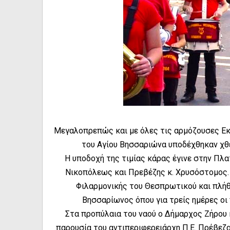
Μεγαλοπρεπώς και με όλες τις αρμόζουσες Εκκ
του Αγίου Βησσαριώνα υποδέχθηκαν χθε
Η υποδοχή της τιμίας κάρας έγινε στην Πλ
Νικοπόλεως και Πρεβέζης κ. Χρυσόστομος. Σ
Φιλαρμονικής του Θεσπρωτικού και πλήθ
Βησσαρίωνος όπου για τρείς ημέρες οι
Στα προπύλαια του ναού ο Δήμαρχος Ζήρου 
παρουσία του αντιπεριφερειάρχη Π.Ε. Πρέβεζα