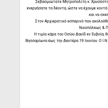
Σεβασμιώτατε Μητροπολίτη κ. Χρυσόστομ
ενεργήσατε τα δέοντα, ώστε να έχουμε κοντά 
και να σκε
Στον Αρχιερατικό εσπερινό που ακολού
Νικοπόλεως & Π
Η τιμία κάρα του Οσίου Δαυίδ εν Ευβοία,
Βησσαρίωνα έως την Δευτέρα 19 Ιουνίου. Ο Ι.Ν.