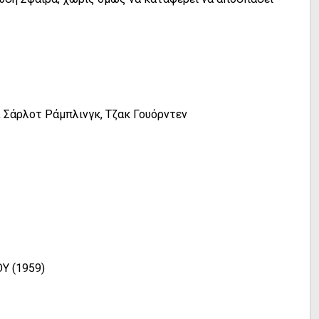
 Σάρλοτ Ράμπλινγκ, Τζακ Γουόρντεν
Υ (1959)