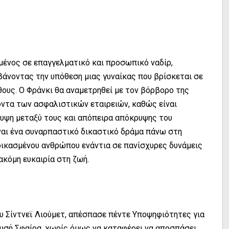
μένος σε επαγγελματικό και προσωπικό ναδίρ,
βάνοντας την υπόθεση μιας γυναίκας που βρίσκεται σε
θους. Ο Φράνκι θα αναμετρηθεί με τον βόρβορο της
οντα των ασφαλιστικών εταιρειών, καθώς είναι
λυψη μεταξύ τους και απόπειρα απόκρυψης του
ναι ένα συναρπαστικό δικαστικό δράμα πάνω στη
δικασμένου ανθρώπου ενάντια σε πανίσχυρες δυνάμεις
 ακόμη ευκαιρία στη ζωή.
του Σίντνεϊ Λιούμετ, απέσπασε πέντε Υποψηφιότητες για
υσή Σφαίρα, χωρίς όμως να καταφέρει να αποσπάσει