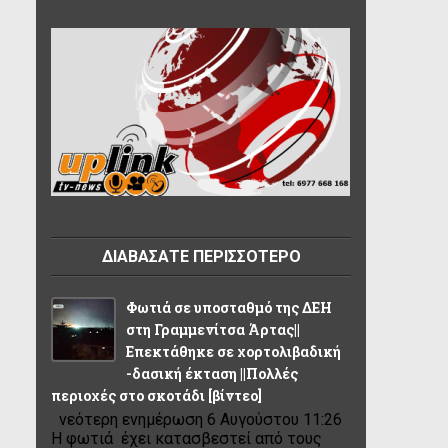
ΔΙΑΒΑΣΑΤΕ ΠΕΡΙΣΣΟΤΕΡΟ
Φωτιά σε υποσταθμό της ΔΕΗ
στη Γραμμενίτσα Άρτας||
Επεκτάθηκε σε χορτολιβαδική
-δασική έκταση ||Πολλές
περιοχές στο σκοτάδι [βίντεο]
νεότερη ενημέρωση 6 Αυγούστου 11:26
Η φωτιά έχει κατασβεστεί από τους