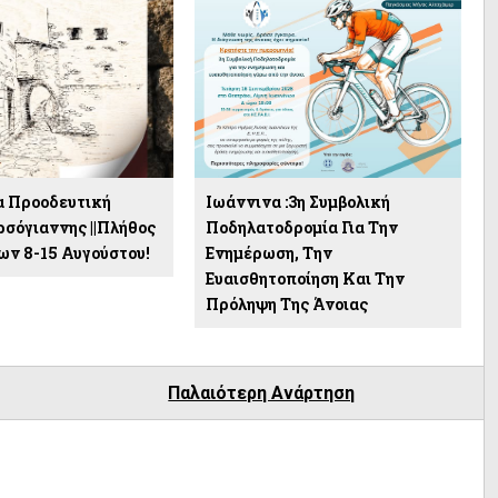
α Προοδευτική
Ιωάννινα :3η Συμβολική
σόγιαννης ||Πλήθος
Ποδηλατοδρομία Για Την
ν 8-15 Αυγούστου!
Ενημέρωση, Την
Ευαισθητοποίηση Και Την
Πρόληψη Της Άνοιας
Παλαιότερη Ανάρτηση