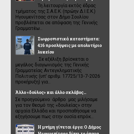
Τη λειτουργία εκτός έδρας
τμήματος της Σ.Α.Ε.Κ. (πρώην Δ.Ι.Ε.Κ.)
Ηγουμενίτσας στον Δήμο Σουλίου
προβλέπεται σε απόφαση της Γενικής
Γραμματέω...
Σωφρονιστικά καταστήματα:
416 προσλήψεις με απολυτήριο
λυκείου
Σε εξέλιξη βρίσκεται ο
μεγάλος διαγωνισμός της Γενικής
Γραμματείας Αντεγκληματικής
Πολιτικής (υπ' αριθμ. 17725/13-7-2026
προκήρυξη) για...
Άλλο «δούλος» και άλλο σκλάβος…
Σε προηγούμενο άρθρο μας μιλήσαμε
για τον θεσμό της «δουλείας» στην
αρχαία Ελλάδα και προσπαθήσαμε να
εξηγήσουμε πως στην ουσία επρόκ...
Η μνήμη γίνεται έργο: Ο Δήμος
Ηγουμενίτσας δίνει το όνομα