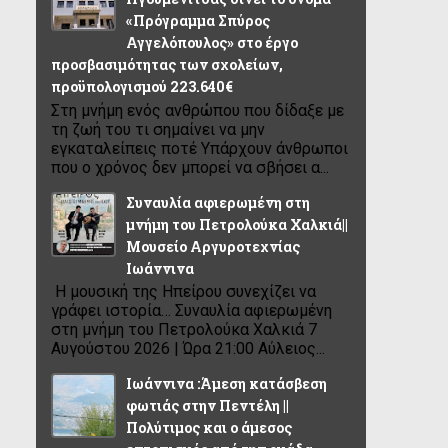
«Πρόγραμμα Σπύρος
Αγγελόπουλος» στο έργο
προσβασιμότητας των σχολείων,
προϋπολογισμού 223.640€
Στη μνήμη ενός ανθρώπου που δίδαξε με
τη ζωή του τι σημαίνει να μην
εγκαταλείπεις ποτέ Υπάρχουν άνθρωποι
που ο χρόνος δεν μπορεί να σβήσει α...
Συναυλία αφιερωμένη στη
μνήμη του Πετρολούκα Χαλκιά||
Μουσείο Αργυροτεχνίας
Ιωάννινα
Η μουσική της Ηπείρου συνεχίζει να
γράφει ιστορία… Συναυλία αφιερωμένη
στη μνήμη του Πετρολούκα Χαλκιά 7
Αυγούστου 2026 | Ώρα 21:00 Αύλειος...
Ιωάννινα :Άμεση κατάσβεση
φωτιάς στην Πεντέλη ||
Πολύτιμος και ο άμεσος