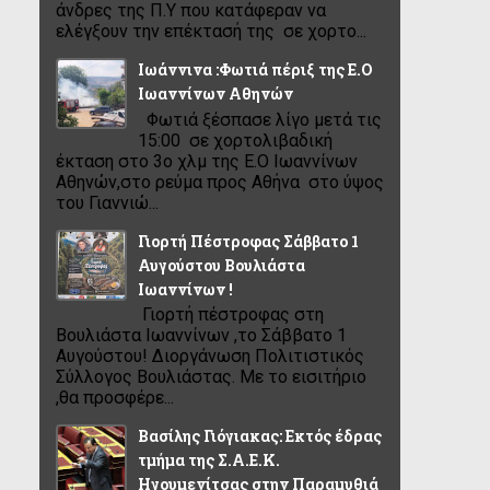
άνδρες της Π.Υ που κατάφεραν να
ελέγξουν την επέκτασή της σε χορτο...
Ιωάννινα :Φωτιά πέριξ της Ε.Ο
Ιωαννίνων Αθηνών
Φωτιά ξέσπασε λίγο μετά τις
15:00 σε χορτολιβαδική
έκταση στο 3ο χλμ της Ε.Ο Ιωαννίνων
Αθηνών,στο ρεύμα προς Αθήνα στο ύψος
του Γιαννιώ...
Γιορτή Πέστροφας Σάββατο 1
Αυγούστου Βουλιάστα
Ιωαννίνων !
Γιορτή πέστροφας στη
Βουλιάστα Ιωαννίνων ,το Σάββατο 1
Αυγούστου! Διοργάνωση Πολιτιστικός
Σύλλογος Βουλιάστας. Με το εισιτήριο
,θα προσφέρε...
Βασίλης Γιόγιακας: Εκτός έδρας
τμήμα της Σ.Α.Ε.Κ.
Ηγουμενίτσας στην Παραμυθιά