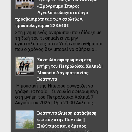
«Πρόγραμμα Σπύρος
Αγγελόπουλος» στο έργο
προσβασιμότητας των σχολείων,
προϋπολογισμού 223.640€
Στη μνήμη ενός ανθρώπου που δίδαξε με
τη ζωή του τι σημαίνει να μην
εγκαταλείπεις ποτέ Υπάρχουν άνθρωποι
που ο χρόνος δεν μπορεί να σβήσει α...
Συναυλία αφιερωμένη στη
μνήμη του Πετρολούκα Χαλκιά||
Μουσείο Αργυροτεχνίας
Ιωάννινα
Η μουσική της Ηπείρου συνεχίζει να
γράφει ιστορία… Συναυλία αφιερωμένη
στη μνήμη του Πετρολούκα Χαλκιά 7
Αυγούστου 2026 | Ώρα 21:00 Αύλειος...
Ιωάννινα :Άμεση κατάσβεση
φωτιάς στην Πεντέλη ||
Πολύτιμος και ο άμεσος