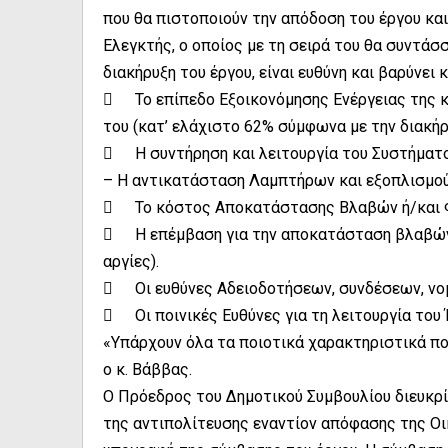
που θα πιστοποιούν την απόδοση του έργου και
Ελεγκτής, ο οποίος με τη σειρά του θα συντάσ
διακήρυξη του έργου, είναι ευθύνη και βαρύνει

Το επίπεδο Εξοικονόμησης Ενέργειας της
του (κατ’ ελάχιστο 62% σύμφωνα με την διακήρ

Η συντήρηση και λειτουργία του Συστήματ
– Η αντικατάσταση Λαμπτήρων και εξοπλισμού

Το κόστος Αποκατάστασης Βλαβών ή/και 

Η επέμβαση για την αποκατάσταση βλαβών
αργίες).

Οι ευθύνες Αδειοδοτήσεων, συνδέσεων, ν

Οι ποινικές Ευθύνες για τη λειτουργία του
«Υπάρχουν όλα τα ποιοτικά χαρακτηριστικά πο
ο κ. Βάββας.
Ο Πρόεδρος του Δημοτικού Συμβουλίου διευκρίν
της αντιπολίτευσης εναντίον απόφασης της Οι