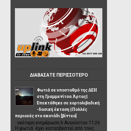
ΔΙΑΒΑΣΑΤΕ ΠΕΡΙΣΣΟΤΕΡΟ
Φωτιά σε υποσταθμό της ΔΕΗ
στη Γραμμενίτσα Άρτας||
Επεκτάθηκε σε χορτολιβαδική
-δασική έκταση ||Πολλές
περιοχές στο σκοτάδι [βίντεο]
νεότερη ενημέρωση 6 Αυγούστου 11:26
Η φωτιά έχει κατασβεστεί από τους