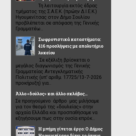
Τη λειτουργία εκτός έδρας
τμήματος της Σ.Α.Ε.Κ. (πρώην Δ.Ι.Ε.Κ.)
Ηγουμενίτσας στον Δήμο Σουλίου
προβλέπεται σε απόφαση της Γενικής
Γραμματέω...
Σωφρονιστικά καταστήματα:
416 προσλήψεις με απολυτήριο
λυκείου
Σε εξέλιξη βρίσκεται ο
μεγάλος διαγωνισμός της Γενικής
Γραμματείας Αντεγκληματικής
Πολιτικής (υπ' αριθμ. 17725/13-7-2026
προκήρυξη) για...
Άλλο «δούλος» και άλλο σκλάβος…
Σε προηγούμενο άρθρο μας μιλήσαμε
για τον θεσμό της «δουλείας» στην
αρχαία Ελλάδα και προσπαθήσαμε να
εξηγήσουμε πως στην ουσία επρόκ...
Η μνήμη γίνεται έργο: Ο Δήμος
Ηγουμενίτσας δίνει το όνομα