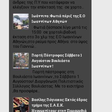
άνδρες της Π.Υ που κατάφεραν να
ελέγξουν την επέκτασή της σε χορτο...
Ιωάννινα :Φωτιά πέριξ της Ε.Ο
Ιωαννίνων Αθηνών
Φωτιά ξέσπασε λίγο μετά τις
15:00 σε χορτολιβαδική
έκταση στο 3ο χλμ της Ε.Ο Ιωαννίνων
Αθηνών,στο ρεύμα προς Αθήνα στο ύψος
του Γιαννιώ...
Γιορτή Πέστροφας Σάββατο 1
Αυγούστου Βουλιάστα
Ιωαννίνων !
Γιορτή πέστροφας στη
Βουλιάστα Ιωαννίνων ,το Σάββατο 1
Αυγούστου! Διοργάνωση Πολιτιστικός
Σύλλογος Βουλιάστας. Με το εισιτήριο
,θα προσφέρε...
Βασίλης Γιόγιακας: Εκτός έδρας
τμήμα της Σ.Α.Ε.Κ.
Ηγουμενίτσας στην Παραμυθιά