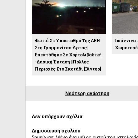
Φωτιά Σε Υποσταθμό Της ΔΕΗ
Ιωάννινα 
Στη Γραμμενίτσα Άρτας||
Χωματερές
Επεκτάθηκε Σε Χορτολιβαδική
-δασική Έκταση ||Πολλές
Περιοχές Στο Σκοτάδι [βίντεο]
Νεότερη ανάρτηση
Δεν υπάρχουν σχόλια:
Δημοσίευση σχολίου
Σημείωση: Μόνο ένα μέλος αυτού του ιστολογίο