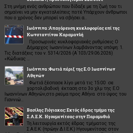
Στη μνήμη ενός ανθρώπου που δίδαξε με τη ζωή του τι
σημαίνει να μην εγκαταλείπεις ποτέ Υπάρχουν άνθρωποι
που ο χρόνος δεν μπορεί να σβήσει α...
Ιωάννινα :Απαγόρευση κυκλοφορίας επί της
Κωνσταντίνου Καραμανλή
Προσωρινές κυκλοφοριακές ρυθμίσεις Ο
Δήμαρχος Ιωαννίνων λαμβάνοντας υπόψη: 1.
Τις διατάξεις του ν. 5314/2026 (Α ́103/29.06.2026)
«Κώδικας ...
Ιωάννινα :Φωτιά πέριξ της Ε.Ο Ιωαννίνων
Αθηνών
Φωτιά ξέσπασε λίγο μετά τις 15:00 σε
χορτολιβαδική έκταση στο 3ο χλμ της Ε.Ο
Ιωαννίνων Αθηνών,στο ρεύμα προς Αθήνα στο ύψος του
Γιαννιώ...
Βασίλης Γιόγιακας: Εκτός έδρας τμήμα της
Σ.Α.Ε.Κ. Ηγουμενίτσας στην Παραμυθιά
Τη λειτουργία εκτός έδρας τμήματος της
Σ.Α.Ε.Κ. (πρώην Δ.Ι.Ε.Κ.) Ηγουμενίτσας στον