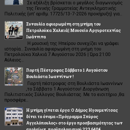
Σε εξέλιξη βρίσκεται ο μεγάλος διαγωνισμός
της Γενικής Γραμματείας Αντεγκληματικής
Πολιτικής (υπ' αριθμ. 17725/13-7-2026 προκήρυξη) για...
Συναυλία αφιερωμένη στη μνήμη του
Πετρολούκα Χαλκιά|| Μουσείο Αργυροτεχνίας
Ιωάννινα
Η μουσική της Ηπείρου συνεχίζει να γράφει
ιστορία… Συναυλία αφιερωμένη στη μνήμη του
Πετρολούκα Χαλκιά 7 Αυγούστου 2026 | Ώρα 21:00
Αύλειος...
Γιορτή Πέστροφας Σάββατο 1 Αυγούστου
Βουλιάστα Ιωαννίνων !
Γιορτή πέστροφας στη Βουλιάστα Ιωαννίνων
,το Σάββατο 1 Αυγούστου! Διοργάνωση
Πολιτιστικός Σύλλογος Βουλιάστας. Με το εισιτήριο ,θα
προσφέρε...
Η μνήμη γίνεται έργο: Ο Δήμος Ηγουμενίτσας
δίνει το όνομα «Πρόγραμμα Σπύρος
Αγγελόπουλος» στο έργο προσβασιμότητας των
σχολείων, προϋπολογισμού 223.640€