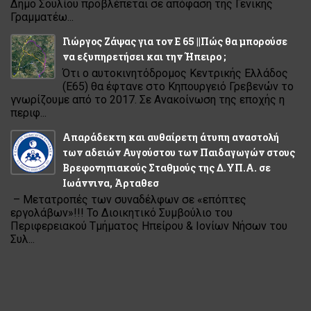
Δήμο Σουλίου προβλέπεται σε απόφαση της Γενικής
Γραμματέω...
Γιώργος Ζάψας για τον Ε 65 ||Πώς θα μπορούσε
να εξυπηρετήσει και την Ήπειρο ;
Ότι ο αυτοκινητόδρομος Κεντρικής Ελλάδος
(Ε65) θα έφτανε στο Κηπουργειό Γρεβενών το
γνωρίζουμε από το 2017. Σε Ανακοίνωση της εποχής η
περιφ...
Απαράδεκτη και αυθαίρετη άτυπη αναστολή
των αδειών Αυγούστου των Παιδαγωγών στους
Βρεφονηπιακούς Σταθμούς της Δ.ΥΠ.Α. σε
Ιωάννινα, Άρταθεσ
– Μετατροπές των συναδέλφων σε «επόπτες
εργολάβων»!!! Το Διοικητικό Συμβούλιο του
Περιφερειακού Τμήματος Ηπείρου & Ιονίων Νήσων του
Συλ...