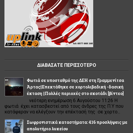
ΔΙΑΒΑΣΑΤΕ ΠΕΡΙΣΣΟΤΕΡΟ
Φωτιά σε υποσταθμό της ΔΕΗ στη Γραμμενίτσα
Άρτας||Επεκτάθηκε σε χορτολιβαδική -δασική
έκταση ||Πολλές περιοχές στο σκοτάδι [βίντεο]
νεότερη ενημέρωση 6 Αυγούστου 11:26 Η
φωτιά έχει κατασβεστεί από τους άνδρες της Π.Υ που
κατάφεραν να ελέγξουν την επέκτασή της σε χορτο...
Σωφρονιστικά καταστήματα: 416 προσλήψεις με
απολυτήριο λυκείου