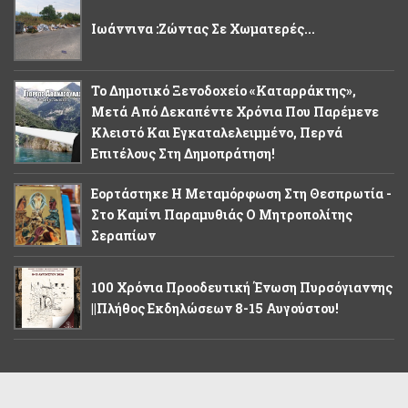
Ιωάννινα :Ζώντας Σε Χωματερές...
Το Δημοτικό Ξενοδοχείο «Καταρράκτης»,
Μετά Από Δεκαπέντε Χρόνια Που Παρέμενε
Κλειστό Και Εγκαταλελειμμένο, Περνά
Επιτέλους Στη Δημοπράτηση!
Εορτάστηκε Η Μεταμόρφωση Στη Θεσπρωτία -
Στο Καμίνι Παραμυθιάς Ο Μητροπολίτης
Σεραπίων
100 Χρόνια Προοδευτική Ένωση Πυρσόγιαννης
||Πλήθος Εκδηλώσεων 8-15 Αυγούστου!