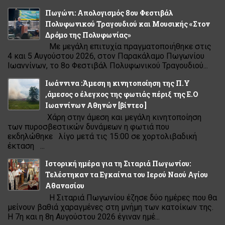
Πωγώνι: Απολογισμός 8ου Φεστιβάλ
Πολυφωνικού Τραγουδιού και Μουσικής «Στον
Δρόμο της Πολυφωνίας»
Με μεγάλη επιτυχία πραγματοποιήθηκε στις
4 και 5 Αυγούστου 2026, στον Παρακάλαμο Πωγωνίου
Ιωαννίνων, το 8ο Φεστιβάλ Πολυφωνικού Τραγουδιού...
Ιωάννινα :Άμεση η κινητοποίηση της Π.Υ
,άμεσος ο έλεγχος της φωτιάς πέριξ της Ε.Ο
Ιωαννίνων Αθηνών [βίντεο ]
Χάρη στην άμεση και μεγάλη κινητοποίηση
των πυροσβεστικών δυνάμεων η φωτιά που
εκδηλώθηκε λίγο μετά τις 15:00 σε χορτολιβαδική
έκταση ...
Ιστορική ημέρα για τη Σιταριά Πωγωνίου:
Τελέστηκαν τα Εγκαίνια του Ιερού Ναού Αγίου
Αθανασίου
Η Σιταριά Πωγωνίου έζησε δύο ημέρες που θα
μείνουν βαθιά χαραγμένες στη μνήμη των κατοίκων της.
Η 7η και η 8η Αυγούστου 2026 έγιναν ημέ...