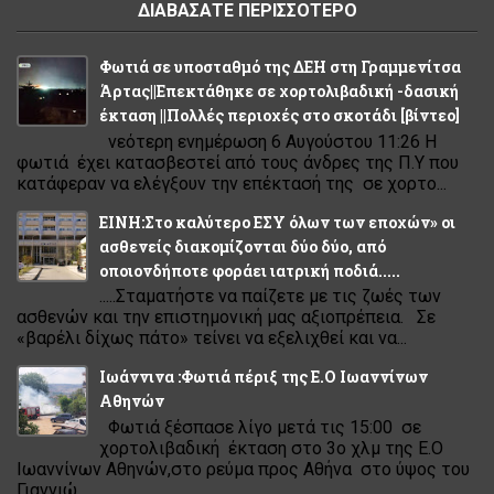
ΔΙΑΒΑΣΑΤΕ ΠΕΡΙΣΣΟΤΕΡΟ
Φωτιά σε υποσταθμό της ΔΕΗ στη Γραμμενίτσα
Άρτας||Επεκτάθηκε σε χορτολιβαδική -δασική
έκταση ||Πολλές περιοχές στο σκοτάδι [βίντεο]
νεότερη ενημέρωση 6 Αυγούστου 11:26 Η
φωτιά έχει κατασβεστεί από τους άνδρες της Π.Υ που
κατάφεραν να ελέγξουν την επέκτασή της σε χορτο...
ΕΙΝΗ:Στο καλύτερο ΕΣΥ όλων των εποχών» οι
ασθενείς διακομίζονται δύο δύο, από
οποιονδήποτε φοράει ιατρική ποδιά.....
.....Σταματήστε να παίζετε με τις ζωές των
ασθενών και την επιστημονική μας αξιοπρέπεια. Σε
«βαρέλι δίχως πάτο» τείνει να εξελιχθεί και να...
Ιωάννινα :Φωτιά πέριξ της Ε.Ο Ιωαννίνων
Αθηνών
Φωτιά ξέσπασε λίγο μετά τις 15:00 σε
χορτολιβαδική έκταση στο 3ο χλμ της Ε.Ο
Ιωαννίνων Αθηνών,στο ρεύμα προς Αθήνα στο ύψος του
Γιαννιώ...