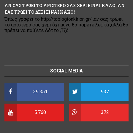
ΑΝ ΣΑΣ ΤΡΩΕΙ ΤΟ ΑΡΙΣΤΕΡΟ ΣΑΣ ΧΕΡΙ ΕΙΝΑΙ ΚΑΛΟ !ΑΝ
ΣΑΣ ΤΡΩΕΙ ΤΟ ΔΕΞΙ ΕΙΝΑΙ ΚΑΚΟ!
Όπως γράφει το http://toblogtonkirion.gr/ ,αν σας τρώει
το αριστερό σας χέρι όχι μόνο θα πάρετε λεφτά ,αλλά θα
πρέπει να παίξετε Λόττο ,Τζό...
SOCIAL MEDIA
39.351
937
5.760
372