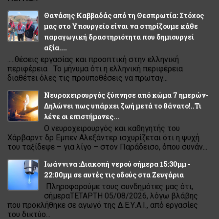
Θανάσης Καββαδάς από τη Θεσπρωτία: Στόχος
μας στο Υπουργείο είναι να στηρίζουμε κάθε
παραγωγική δραστηριότητα που δημιουργεί
αξία....
.....θέσεις εργασίας και προοπτική στην ελληνική
περιφέρεια Το μήνυμα ότι η ελληνική περιφέρεια
διαθέτει όλες τις προϋποθέσεις να πρωταγ...
Νευροχειρουργός ξύπνησε από κώμα 7 ημερών-
Δηλώνει πως υπάρχει ζωή μετά το θάνατο!..Τι
λένε οι επιστήμονες...
Ο νευροχειρουργός και καθηγητής του
Χάρβαρντ δρ Εμπεν Αλεξάντερ ισχυρίζεται ότι η ψυχή
του ταξίδεψε – για λίγο – στον Παράδεισο, όπου συνάν...
Ιωάννινα :Διακοπή νερού σήμερα 15:30μμ -
22:00μμ σε αυτές τις οδούς στα Ζευγάρια
Πληροφορούμε τους συνδημότες μας ότι,
σήμεραΤΕΤΑΡΤΗ 05/08/2026, λόγω βλάβης
που προκλήθηκε σε αγωγό της Δ.Ε.Υ.Α.Ι., από εργασίες
του δικτύο...