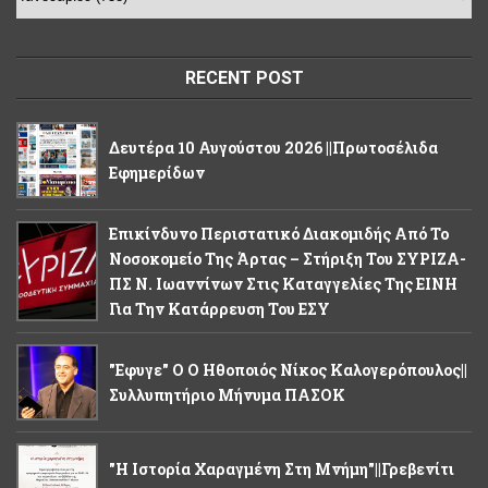
RECENT POST
Δευτέρα 10 Αυγούστου 2026 ||Πρωτοσέλιδα
Εφημερίδων
Επικίνδυνο Περιστατικό Διακομιδής Από Το
Νοσοκομείο Της Άρτας – Στήριξη Του ΣΥΡΙΖΑ-
ΠΣ Ν. Ιωαννίνων Στις Καταγγελίες Της ΕΙΝΗ
Για Την Κατάρρευση Του ΕΣΥ
"Εφυγε" Ο Ο Ηθοποιός Νίκος Καλογερόπουλος||
Συλλυπητήριο Μήνυμα ΠΑΣΟΚ
"Η Ιστορία Χαραγμένη Στη Μνήμη"||Γρεβενίτι