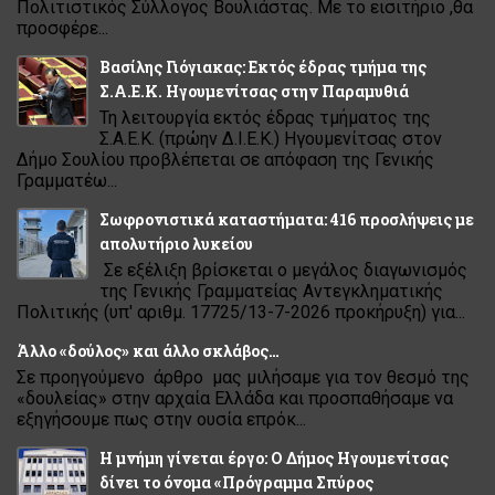
Πολιτιστικός Σύλλογος Βουλιάστας. Με το εισιτήριο ,θα
προσφέρε...
Βασίλης Γιόγιακας: Εκτός έδρας τμήμα της
Σ.Α.Ε.Κ. Ηγουμενίτσας στην Παραμυθιά
Τη λειτουργία εκτός έδρας τμήματος της
Σ.Α.Ε.Κ. (πρώην Δ.Ι.Ε.Κ.) Ηγουμενίτσας στον
Δήμο Σουλίου προβλέπεται σε απόφαση της Γενικής
Γραμματέω...
Σωφρονιστικά καταστήματα: 416 προσλήψεις με
απολυτήριο λυκείου
Σε εξέλιξη βρίσκεται ο μεγάλος διαγωνισμός
της Γενικής Γραμματείας Αντεγκληματικής
Πολιτικής (υπ' αριθμ. 17725/13-7-2026 προκήρυξη) για...
Άλλο «δούλος» και άλλο σκλάβος…
Σε προηγούμενο άρθρο μας μιλήσαμε για τον θεσμό της
«δουλείας» στην αρχαία Ελλάδα και προσπαθήσαμε να
εξηγήσουμε πως στην ουσία επρόκ...
Η μνήμη γίνεται έργο: Ο Δήμος Ηγουμενίτσας
δίνει το όνομα «Πρόγραμμα Σπύρος