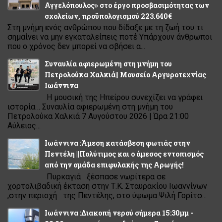
Αγγελόπουλος» στο έργο προσβασιμότητας των
σχολείων, προϋπολογισμού 223.640€
Στη μνήμη ενός ανθρώπου που δίδαξε με τη ζωή του τι
σημαίνει να μην εγκαταλείπεις ποτέ Υπάρχουν άνθρωποι
που ο χρόνος δεν μπορεί να σβήσει α...
Συναυλία αφιερωμένη στη μνήμη του
Πετρολούκα Χαλκιά|| Μουσείο Αργυροτεχνίας
Ιωάννινα
Η μουσική της Ηπείρου συνεχίζει να γράφει
ιστορία… Συναυλία αφιερωμένη στη μνήμη του
Πετρολούκα Χαλκιά 7 Αυγούστου 2026 | Ώρα 21:00
Αύλειος...
Ιωάννινα :Άμεση κατάσβεση φωτιάς στην
Πεντέλη ||Πολύτιμος και ο άμεσος εντοπισμός
από την ομάδα επιφυλακής της Αρωγής!
Πυρκαγιά ξέσπασε νωρίτερα σε
χορτολιβαδική έκταση στην Τ.Κ. Σταυρακίου Ιωαννίνων
,στην περιοχή της Πεντέλης, στο ύψωμα Ψιλή Γορίτσ...
Ιωάννινα :Διακοπή νερού σήμερα 15:30μμ -