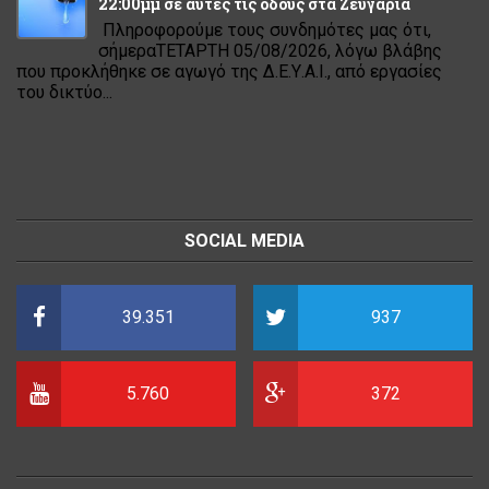
22:00μμ σε αυτές τις οδούς στα Ζευγάρια
Πληροφορούμε τους συνδημότες μας ότι,
σήμεραΤΕΤΑΡΤΗ 05/08/2026, λόγω βλάβης
που προκλήθηκε σε αγωγό της Δ.Ε.Υ.Α.Ι., από εργασίες
του δικτύο...
SOCIAL MEDIA
39.351
937
5.760
372