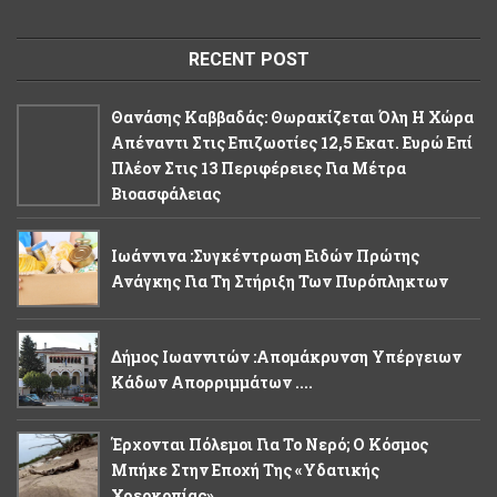
RECENT POST
Θανάσης Καββαδάς: Θωρακίζεται Όλη Η Χώρα
Απέναντι Στις Επιζωοτίες 12,5 Εκατ. Ευρώ Επί
Πλέον Στις 13 Περιφέρειες Για Μέτρα
Βιοασφάλειας
Ιωάννινα :Συγκέντρωση Ειδών Πρώτης
Ανάγκης Για Τη Στήριξη Των Πυρόπληκτων
Δήμος Ιωαννιτών :Απομάκρυνση Υπέργειων
Κάδων Απορριμμάτων ....
Έρχονται Πόλεμοι Για Το Νερό; Ο Κόσμος
Μπήκε Στην Εποχή Της «υδατικής
Χρεοκοπίας»