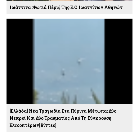
Ιωάννινα :Φωτιά Πέριξ Της Ε.Ο Ιωαννίνων Αθηνών
[Ελλάδα] Νέα Τραγωδία Στα Πύρινα Μέτωπα: Δύο
Νεκροί Και Δύο Τραυματίες Από Τη Σύγκρουση
Ελικοπτέρων[βίντεο]