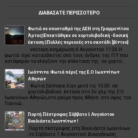
ΔΙΑΒΑΣΑΤΕ ΠΕΡΙΣΣΟΤΕΡΟ
Φωτιά σε υποσταθμό της ΔΕΗ στη Γραμμενίτσα
Άρτας||Επεκτάθηκε σε χορτολιβαδική -δασική
έκταση ||Πολλές περιοχές στο σκοτάδι [βίντεο]
νεότερη ενημέρωση 6 Αυγούστου 11:26 Η
φωτιά έχει κατασβεστεί από τους άνδρες της Π.Υ που
κατάφεραν να ελέγξουν την επέκτασή της σε χορτο...
Ιωάννινα :Φωτιά πέριξ της Ε.Ο Ιωαννίνων
Αθηνών
Φωτιά ξέσπασε λίγο μετά τις 15:00 σε
χορτολιβαδική έκταση στο 3ο χλμ της Ε.Ο
Ιωαννίνων Αθηνών,στο ρεύμα προς Αθήνα στο ύψος του
Γιαννιώ...
Γιορτή Πέστροφας Σάββατο 1 Αυγούστου
Βουλιάστα Ιωαννίνων !
Γιορτή πέστροφας στη Βουλιάστα Ιωαννίνων
,το Σάββατο 1 Αυγούστου! Διοργάνωση