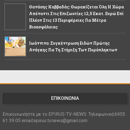
Θανάσης Καββαδάς: Θωρακίζεται Όλη Η Χώρα
Απέναντι Στις Επιζωοτίες 12,5 Εκατ. Ευρώ Επί
Πλέον Στις 13 Περιφέρειες Για Μέτρα
Βιοασφάλειας
Ιωάννινα :Συγκέντρωση Ειδών Πρώτης
Ανάγκης Για Τη Στήριξη Των Πυρόπληκτων
ΕΠΙΚΟΙΝΩΝΙΑ
Επικοινωνήστε με το EPIRUS-TV-NEWS: Τηλεφωνικά:6955
61 39 05 email:epirus.tv.news@gmail.com