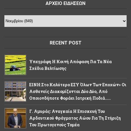
ΑΡΧΕΙΟ ΕΙΔΗΣΕΩΝ
RECENT POST
Υπεγράφη Η Κοινή Απόφαση Για Τα Νέα
Σχέδια Βελτίωσης
ΕΙΝΗ:Στο Καλύτερο ΕΣΥ Όλων Των Εποχών» Οι
Ασθενείς Διακομίζονται Δύο Δύο, Από
Οποιονδήποτε Φοράει Ιατρική Ποδιά.....
Γ. Αμυράς: Αναγκαία Η Επισκευή Του
Αρδευτικού Φράγματος Αώου Για Τη Στήριξη
Του Πρωτογενούς Τομέα