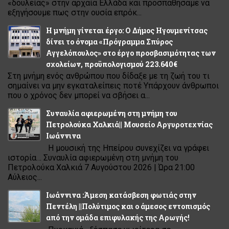
«δουλείας» στην αρχαία Ελλάδα και προσπαθήσαμε να
εξηγήσουμε πως στην ουσία επρόκ...
Η μνήμη γίνεται έργο: Ο Δήμος Ηγουμενίτσας
δίνει το όνομα «Πρόγραμμα Σπύρος
Αγγελόπουλος» στο έργο προσβασιμότητας των
σχολείων, προϋπολογισμού 223.640€
Στη μνήμη ενός ανθρώπου που δίδαξε με τη ζωή του τι
σημαίνει να μην εγκαταλείπεις ποτέ Υπάρχουν άνθρωποι
που ο χρόνος δεν μπορεί να σβήσει α...
Συναυλία αφιερωμένη στη μνήμη του
Πετρολούκα Χαλκιά|| Μουσείο Αργυροτεχνίας
Ιωάννινα
Η μουσική της Ηπείρου συνεχίζει να γράφει
ιστορία… Συναυλία αφιερωμένη στη μνήμη του
Πετρολούκα Χαλκιά 7 Αυγούστου 2026 | Ώρα 21:00
Αύλειος...
Ιωάννινα :Άμεση κατάσβεση φωτιάς στην
Πεντέλη ||Πολύτιμος και ο άμεσος εντοπισμός
από την ομάδα επιφυλακής της Αρωγής!