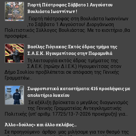
Γιορτή Πέστροφας Σάββατο 1 Αυγούστου
Βουλιάστα Ιωαννίνων !
Γιορτή πέστροφας στη Βουλιάστα Ιωαννίνων
,το Σάββατο 1 Αυγούστου! Διοργάνωση
Πολιτιστικός Σύλλογος Βουλιάστας. Με το εισιτήριο ,θα
προσφέρε...
Βασίλης Γιόγιακας: Εκτός έδρας τμήμα της
Σ.Α.Ε.Κ. Ηγουμενίτσας στην Παραμυθιά
Τη λειτουργία εκτός έδρας τμήματος της
Σ.Α.Ε.Κ. (πρώην Δ.Ι.Ε.Κ.) Ηγουμενίτσας στον
Δήμο Σουλίου προβλέπεται σε απόφαση της Γενικής
Γραμματέω...
Σωφρονιστικά καταστήματα: 416 προσλήψεις με
απολυτήριο λυκείου
Σε εξέλιξη βρίσκεται ο μεγάλος διαγωνισμός
της Γενικής Γραμματείας Αντεγκληματικής
Πολιτικής (υπ' αριθμ. 17725/13-7-2026 προκήρυξη) για...
Άλλο «δούλος» και άλλο σκλάβος…
Σε προηγούμενο άρθρο μας μιλήσαμε για τον θεσμό της