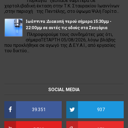
Πυρκαγιά ξέσπασε νωρίτερα σε
χορτολιβαδική έκταση στην Τ.Κ. Σταυρακίου Ιωαννίνων
,στην περιοχή της Πεντέλης, στο ύψωμα Ψιλή Γορίτσ...
Ιωάννινα :Διακοπή νερού σήμερα 15:30μμ -
22:00μμ σε αυτές τις οδούς στα Ζευγάρια
Πληροφορούμε τους συνδημότες μας ότι,
σήμεραΤΕΤΑΡΤΗ 05/08/2026, λόγω βλάβης
που προκλήθηκε σε αγωγό της Δ.Ε.Υ.Α.Ι., από εργασίες
του δικτύο...
SOCIAL MEDIA
39.351
937