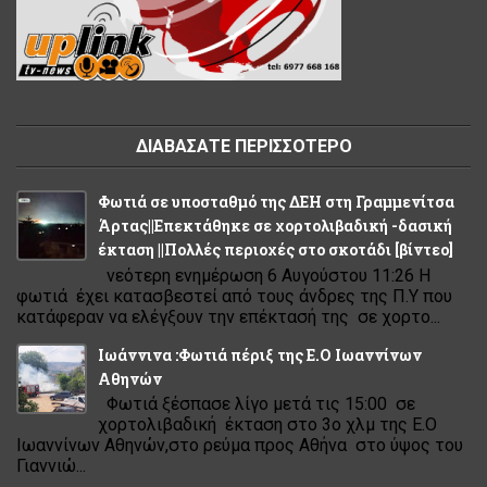
ΔΙΑΒΑΣΑΤΕ ΠΕΡΙΣΣΟΤΕΡΟ
Φωτιά σε υποσταθμό της ΔΕΗ στη Γραμμενίτσα
Άρτας||Επεκτάθηκε σε χορτολιβαδική -δασική
έκταση ||Πολλές περιοχές στο σκοτάδι [βίντεο]
νεότερη ενημέρωση 6 Αυγούστου 11:26 Η
φωτιά έχει κατασβεστεί από τους άνδρες της Π.Υ που
κατάφεραν να ελέγξουν την επέκτασή της σε χορτο...
Ιωάννινα :Φωτιά πέριξ της Ε.Ο Ιωαννίνων
Αθηνών
Φωτιά ξέσπασε λίγο μετά τις 15:00 σε
χορτολιβαδική έκταση στο 3ο χλμ της Ε.Ο
Ιωαννίνων Αθηνών,στο ρεύμα προς Αθήνα στο ύψος του
Γιαννιώ...