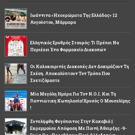
Ιωάννινα «Ηχοχρώματα Της Ελλάδας» 12
Αυγούστου, Μάρμαρα
Ελληνικός Ερυθρός Σταυρός: Τι Πρέπει Να
Περιέχει Ένα Φαρμακείο Διακοπών
Οι Καλοκαιρινές Διακοπές Δεν Δοκιμάζουν Τη
Σχέση. Αποκαλύπτουν Τον Τρόπο Που
Σχετιζόμαστε
Μία Μεγάλη Ημέρα Για Τον Ν.Ο.Ι. Και Τη
Γιαννιώτικη Κωπηλασία!Χρυσός Ο Μουσελίμης
!
Συνελήφθη Φυγόποινος Στην Κακαβιά ||
Εκρεμμούσε Απόφαση Με Ποινή Άθειρξης -9-