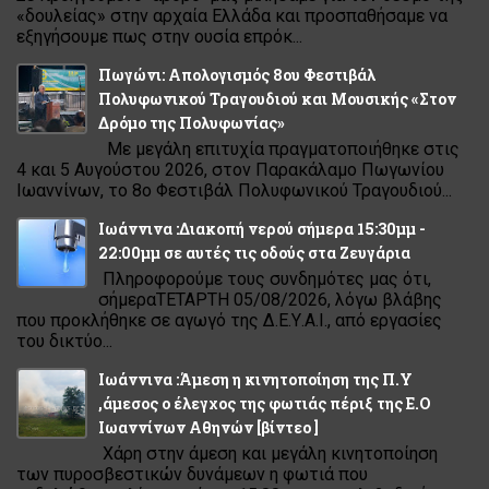
«δουλείας» στην αρχαία Ελλάδα και προσπαθήσαμε να
εξηγήσουμε πως στην ουσία επρόκ...
Πωγώνι: Απολογισμός 8ου Φεστιβάλ
Πολυφωνικού Τραγουδιού και Μουσικής «Στον
Δρόμο της Πολυφωνίας»
Με μεγάλη επιτυχία πραγματοποιήθηκε στις
4 και 5 Αυγούστου 2026, στον Παρακάλαμο Πωγωνίου
Ιωαννίνων, το 8ο Φεστιβάλ Πολυφωνικού Τραγουδιού...
Ιωάννινα :Διακοπή νερού σήμερα 15:30μμ -
22:00μμ σε αυτές τις οδούς στα Ζευγάρια
Πληροφορούμε τους συνδημότες μας ότι,
σήμεραΤΕΤΑΡΤΗ 05/08/2026, λόγω βλάβης
που προκλήθηκε σε αγωγό της Δ.Ε.Υ.Α.Ι., από εργασίες
του δικτύο...
Ιωάννινα :Άμεση η κινητοποίηση της Π.Υ
,άμεσος ο έλεγχος της φωτιάς πέριξ της Ε.Ο
Ιωαννίνων Αθηνών [βίντεο ]
Χάρη στην άμεση και μεγάλη κινητοποίηση
των πυροσβεστικών δυνάμεων η φωτιά που