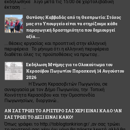
εκδηλώθηκε λίγο μετά τις 15:00 σε χορτολιβαδική
έκταση ...
Θανάσης Καββαδάς από τη Θεσπρωτία: Στόχος
μας στο Υπουργείο είναι να στηρίζουμε κάθε
παραγωγική δραστηριότητα που δημιουργεί
αξία....
.....θέσεις εργασίας και προοπτική στην ελληνική
περιφέρεια Το μήνυμα ότι η ελληνική περιφέρεια
διαθέτει όλες τις προϋποθέσεις να πρωταγ...
Εκδήλωση Μνήμης για το Ολοκαύτωμα του
Κερασόβου Πωγωνίου Παρασκευή 14 Αυγούστου
2026
Η Ένωση Κερασοβιτών Πωγωνίου, σε
συνεργασία με τον Δήμο Πωγωνίου, την Τοπική
Κοινότητα Κερασόβου και την Ομοσπονδία
Πωγωνησίων, διοργανώ...
ΑΝ ΣΑΣ ΤΡΩΕΙ ΤΟ ΑΡΙΣΤΕΡΟ ΣΑΣ ΧΕΡΙ ΕΙΝΑΙ ΚΑΛΟ !ΑΝ
ΣΑΣ ΤΡΩΕΙ ΤΟ ΔΕΞΙ ΕΙΝΑΙ ΚΑΚΟ!
Όπως γράφει το http://toblogtonkirion.gr/ ,αν σας τρώει
το αριστερό σας χέρι όχι μόνο θα πάρετε λεφτά ,αλλά θα