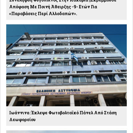
Απόφαση Με Ποινή Άθειρξης -9- Ετών Για
«παραβάσεις Περί Αλλοδαπών».
Ιωάννινα :Έκλεψε Φωτοβολταϊκό Πάνελ Από Στάση
Λεωφορείου