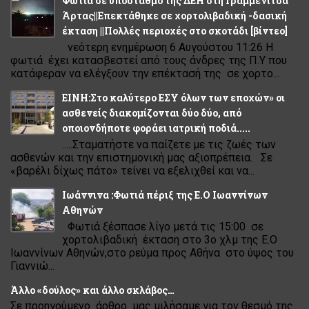
Φωτιά σε υποσταθμό της ΔΕΗ στη Γραμμενίτσα
Άρτας||Επεκτάθηκε σε χορτολιβαδική -δασική
έκταση ||Πολλές περιοχές στο σκοτάδι [βίντεο]
νεότερη ενημέρωση 6 Αυγούστου 11:26 Η
φωτιά έχει κατασβεστεί από τους άνδρες της Π.Υ που
κατάφεραν να ελέγξουν την επέκτασή της σε χορτο...
ΕΙΝΗ:Στο καλύτερο ΕΣΥ όλων των εποχών» οι
ασθενείς διακομίζονται δύο δύο, από
οποιονδήποτε φοράει ιατρική ποδιά.....
.....Σταματήστε να παίζετε με τις ζωές των
ασθενών και την επιστημονική μας αξιοπρέπεια. Σε
«βαρέλι δίχως πάτο» τείνει να εξελιχθεί και να...
Ιωάννινα :Φωτιά πέριξ της Ε.Ο Ιωαννίνων
Αθηνών
Φωτιά ξέσπασε λίγο μετά τις 15:00 σε
χορτολιβαδική έκταση στο 3ο χλμ της Ε.Ο
Ιωαννίνων Αθηνών,στο ρεύμα προς Αθήνα στο ύψος του
Γιαννιώ...
Άλλο «δούλος» και άλλο σκλάβος…
Σε προηγούμενο άρθρο μας μιλήσαμε για τον θεσμό της