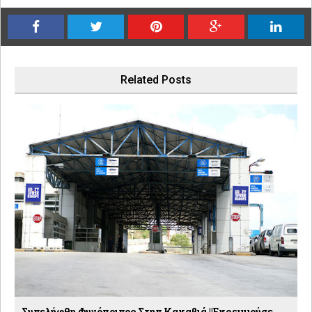
Related Posts
Συνελήφθη Φυγόποινος Στην Κακαβιά ||Εκρεμμούσε