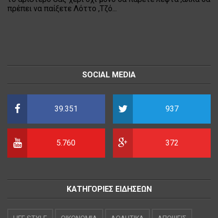
πρέπει να παίξετε Λόττο ,Τζό...
SOCIAL MEDIA
39.351
937
5.760
372
ΚΑΤΗΓΟΡΙΕΣ ΕΙΔΗΣΕΩΝ