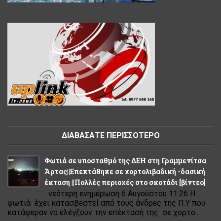
ΔΙΑΒΑΣΑΤΕ ΠΕΡΙΣΣΟΤΕΡΟ
Φωτιά σε υποσταθμό της ΔΕΗ στη Γραμμενίτσα
Άρτας||Επεκτάθηκε σε χορτολιβαδική -δασική
έκταση ||Πολλές περιοχές στο σκοτάδι [βίντεο]
νεότερη ενημέρωση 6 Αυγούστου 11:26 Η
φωτιά έχει κατασβεστεί από τους άνδρες της Π.Υ που
κατάφεραν να ελέγξουν την επέκτασή της σε χορτο...