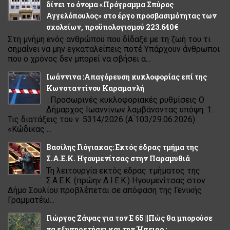
δίνει το όνομα «Πρόγραμμα Σπύρος
Αγγελόπουλος» στο έργο προσβασιμότητας των
σχολείων, προϋπολογισμού 223.640€
Στη μνήμη ενός ανθρώπου που δίδαξε με τη ζωή του τι
σημαίνει να μην εγκαταλείπεις ποτέ Υπάρχουν άνθρωποι
που ο χρόνος δεν μπορεί να σβήσει α...
Ιωάννινα :Απαγόρευση κυκλοφορίας επί της
Κωνσταντίνου Καραμανλή
Προσωρινές κυκλοφοριακές ρυθμίσεις Ο
Δήμαρχος Ιωαννίνων λαμβάνοντας υπόψη: 1.
Τις διατάξεις του ν. 5314/2026 (Α ́103/29.06.2026)
«Κώδικας ...
Βασίλης Γιόγιακας: Εκτός έδρας τμήμα της
Σ.Α.Ε.Κ. Ηγουμενίτσας στην Παραμυθιά
Τη λειτουργία εκτός έδρας τμήματος της
Σ.Α.Ε.Κ. (πρώην Δ.Ι.Ε.Κ.) Ηγουμενίτσας στον
Δήμο Σουλίου προβλέπεται σε απόφαση της Γενικής
Γραμματέω...
Γιώργος Ζάψας για τον Ε 65 ||Πώς θα μπορούσε
να εξυπηρετήσει και την Ήπειρο ;