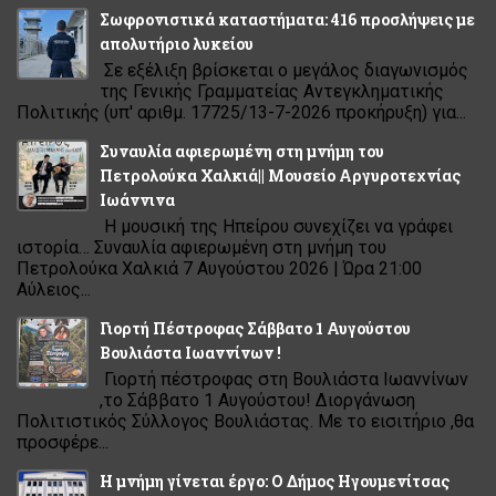
Σωφρονιστικά καταστήματα: 416 προσλήψεις με
απολυτήριο λυκείου
Σε εξέλιξη βρίσκεται ο μεγάλος διαγωνισμός
της Γενικής Γραμματείας Αντεγκληματικής
Πολιτικής (υπ' αριθμ. 17725/13-7-2026 προκήρυξη) για...
Συναυλία αφιερωμένη στη μνήμη του
Πετρολούκα Χαλκιά|| Μουσείο Αργυροτεχνίας
Ιωάννινα
Η μουσική της Ηπείρου συνεχίζει να γράφει
ιστορία… Συναυλία αφιερωμένη στη μνήμη του
Πετρολούκα Χαλκιά 7 Αυγούστου 2026 | Ώρα 21:00
Αύλειος...
Γιορτή Πέστροφας Σάββατο 1 Αυγούστου
Βουλιάστα Ιωαννίνων !
Γιορτή πέστροφας στη Βουλιάστα Ιωαννίνων
,το Σάββατο 1 Αυγούστου! Διοργάνωση
Πολιτιστικός Σύλλογος Βουλιάστας. Με το εισιτήριο ,θα
προσφέρε...
Η μνήμη γίνεται έργο: Ο Δήμος Ηγουμενίτσας