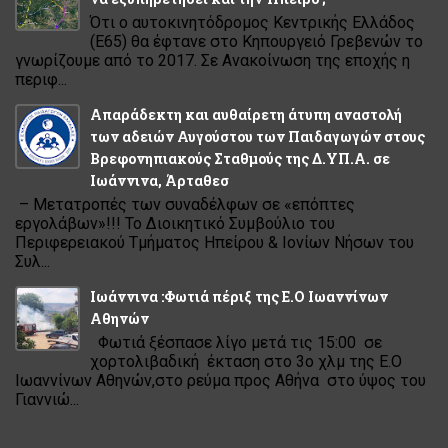
Ότι ο αυτοκινητόδρομος Κεντρικής Ελλάδος
(Ε65) θα έφτανε στο Κηπουργειό Γρεβενών το
γνωρίζουμε από το 2017. Σε Ανακοίνωση της εποχής η
περιφ...
Απαράδεκτη και αυθαίρετη άτυπη αναστολή
των αδειών Αυγούστου των Παιδαγωγών στους
Βρεφονηπιακούς Σταθμούς της Δ.ΥΠ.Α. σε
Ιωάννινα, Άρταθεσ
– Μετατροπές των συναδέλφων σε «επόπτες
εργολάβων»!!! Το Διοικητικό Συμβούλιο του
Περιφερειακού Τμήματος Ηπείρου & Ιονίων Νήσων του
Συλ...
Ιωάννινα :Φωτιά πέριξ της Ε.Ο Ιωαννίνων
Αθηνών
Φωτιά ξέσπασε λίγο μετά τις 15:00 σε
χορτολιβαδική έκταση στο 3ο χλμ της Ε.Ο
Ιωαννίνων Αθηνών,στο ρεύμα προς Αθήνα στο ύψος του
Γιαννιώ...