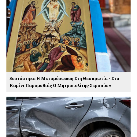
Εορτάστηκε Η Μεταμόρφωση Στη Θεσπρωτία - Στο
Καμίνι Παραμυθιάς Ο Μητροπολίτης Σεραπίων