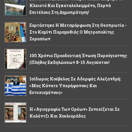
Κλειστό Και Εγκαταλελειμμένο, Περνά
Επιτέλους Στη Δημοπράτηση!
Εορτάστηκε Η Μεταμόρφωση Στη Θεσπρωτία -
Στο Καμίνι Παραμυθιάς Ο Μητροπολίτης
Σεραπίων
100 Χρόνια Προοδευτική Ένωση Πυρσόγιαννης
||Πλήθος Εκδηλώσεων 8-15 Αυγούστου!
Ισίδωρος Κούβελος Σε Αδερφές Αλεξανδρή:
«Μας Κάνατε Υπερήφανους Και
Ευτυχισμένους»
Η «Αγιογραφία Των Ορέων» Συνεχίζεται Σε
Καλέντζι Και Χουλιαράδες