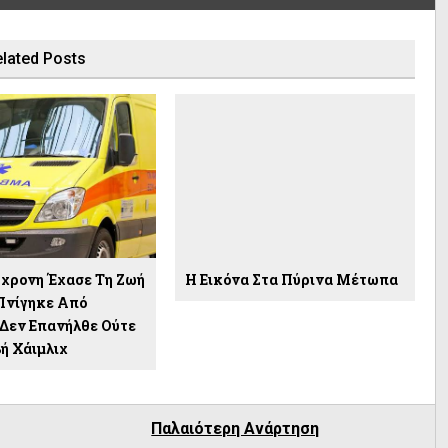
lated Posts
4χρονη Έχασε Τη Ζωή
Η Εικόνα Στα Πύρινα Μέτωπα
Πνίγηκε Από
||Δεν Επανήλθε Ούτε
ή Χάιμλιχ
Παλαιότερη Ανάρτηση