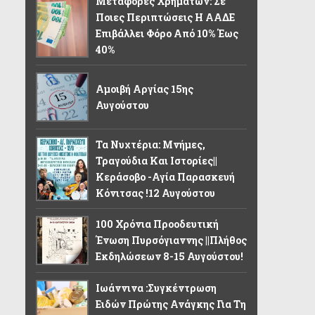
Μεταφορές Χρημάτων: Σε
Ποιες Περιπτώσεις Η ΑΑΔΕ
Επιβάλλει Φόρο Από 10% Έως
40%
Αμοιβή Αργίας 15ης
Αυγούστου
Τα Νυχτέρια: Μνήμες,
Τραγούδια Και Ιστορίες||
Κεράσοβο -Αγία Παρασκευή
Κόνιτσας !12 Αυγούστου
100 Χρόνια Προοδευτική
Ένωση Πυρσόγιαννης ||Πλήθος
Εκδηλώσεων 8-15 Αυγούστου!
Ιωάννινα :Συγκέντρωση
Ειδών Πρώτης Ανάγκης Για Τη