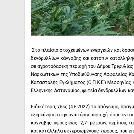
Στο πλαίσιο στοχευμένων ενεργειών και δράσ
δενδρυλλίων κάνναβης και κατόπιν κατάλληλης
σε αγροτοδασική περιοχή του Δήμου Τριφυλία
Ναρκωτικών της Υποδιεύθυνσης Ασφαλείας Καλ
Καταστολής Εγκλήματος (Ο.Π.Κ.Ε.) Μεσσηνίας 
Ελληνικής Αστυνομίας, φυτεία δενδρυλλίων κά
Ειδικότερα, χθες (4.8.2022) το απόγευμα, πρα
εξερεύνηση στην ανωτέρω περιοχή, όπου εντοπ
κάνναβης, ύψους έως -2,7- μέτρων, περίπου, τ
και κατάλληλα εκχερσωμένους χώρους, που επ