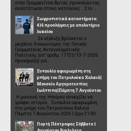
στην Γραμμενίτσα Άρτας ,προκαλώντας
αναστάτωση στους κατοίκους . Στο ...
Σωφρονιστικά καταστήματα:
416 προσλήψεις με απολυτήριο
λυκείου
Σε εξέλιξη βρίσκεται ο
μεγάλος διαγωνισμός της Γενικής
Γραμματείας Αντεγκληματικής
Πολιτικής (υπ' αριθμ. 17725/13-7-2026
προκήρυξη) για...
Συναυλία αφιερωμένη στη
μνήμη του Πετρολούκα Χαλκιά||
Μουσείο Αργυροτεχνίας
Ιωάννινα||Πέμπτη 7 Αυγούστου
Η μουσική της Ηπείρου συνεχίζει να
γράφει ιστορία… Συναυλία αφιερωμένη
στη μνήμη του Πετρολούκα Χαλκιά
Πέμπτη 7 Αυγούστου 2026 | Ώρα 21:00 ...
Γιορτή Πέστροφας Σάββατο 1
Αυγούστου Βουλιάστα