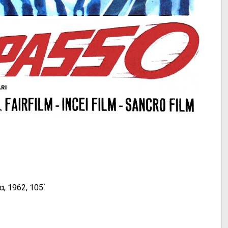
α, 1962, 105΄