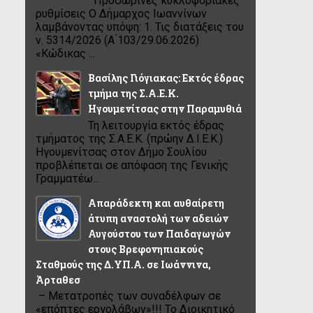
Προσωρινές κυκλοφοριακές
ρυθμίσεις Ο Δήμαρχος Ιωαννίνων
λαμβάνοντας υπόψη: 1. Τις διατάξεις του
ν. 5314/2026 (Α ́103/29.06.2026)
«Κώδικας ...
Βασίλης Γιόγιακας: Εκτός έδρας
τμήμα της Σ.Α.Ε.Κ.
Ηγουμενίτσας στην Παραμυθιά
Τη λειτουργία εκτός έδρας
τμήματος της Σ.Α.Ε.Κ. (πρώην Δ.Ι.Ε.Κ.)
Ηγουμενίτσας στον Δήμο Σουλίου
προβλέπεται σε απόφαση της Γενικής
Γραμματέω...
Απαράδεκτη και αυθαίρετη
άτυπη αναστολή των αδειών
Αυγούστου των Παιδαγωγών
στους Βρεφονηπιακούς
Σταθμούς της Δ.ΥΠ.Α. σε Ιωάννινα,
Άρταθεσ
– Μετατροπές των συναδέλφων σε
«επόπτες εργολάβων»!!! Το Διοικητικό