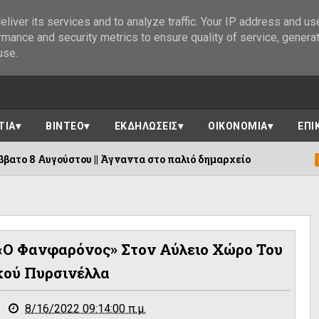
liver its services and to analyze traffic. Your IP address and us
rmance and security metrics to ensure quality of service, genera
use.
ΤΙΑ
ΒΙΝΤΕΟ
ΕΚΔΗΛΩΣΕΙΣ
ΟΙΚΟΝΟΜΙΑ
ΕΠΙ
υ || Άγναντα στο παλιό δημαρχείο
Φαράγ
05/08/2026
«Ο Φανφαρόνος» Στον Αύλειο Χώρο Του
κού Πυρσινέλλα
8/16/2022 09:14:00 π.μ.