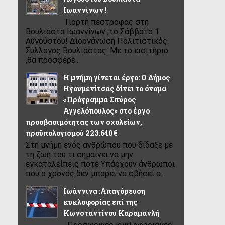
Ιωαννίνων !
Γιορτή πέστροφας στη
Βουλιάστα Ιωαννίνων ,το Σάββατο 1
Αυγούστου! Διοργάνωση Πολιτιστικός
Σύλλογος Βουλιάστας. Με το εισιτήριο
,θα προσφέρε...
Η μνήμη γίνεται έργο: Ο Δήμος
Ηγουμενίτσας δίνει το όνομα
«Πρόγραμμα Σπύρος
Αγγελόπουλος» στο έργο
προσβασιμότητας των σχολείων,
προϋπολογισμού 223.640€
Στη μνήμη ενός ανθρώπου που δίδαξε με
τη ζωή του τι σημαίνει να μην
εγκαταλείπεις ποτέ Υπάρχουν άνθρωποι
που ο χρόνος δεν μπορεί να σβήσει α...
Ιωάννινα :Απαγόρευση
κυκλοφορίας επί της
Κωνσταντίνου Καραμανλή