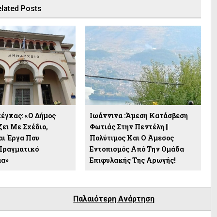
lated Posts
γκας: «Ο Δήμος
Ιωάννινα :Άμεση Κατάσβεση
ει Με Σχέδιο,
Φωτιάς Στην Πεντέλη ||
αι Έργα Που
Πολύτιμος Και Ο Άμεσος
Πραγματικό
Εντοπισμός Από Την Ομάδα
α»
Επιφυλακής Της Αρωγής!
Παλαιότερη Ανάρτηση