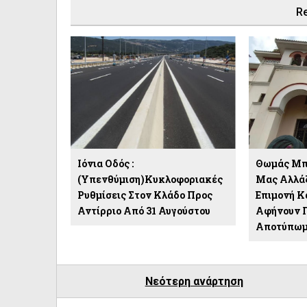
Re
Ιόνια Οδός :
Θωμάς Μπέ
(Υπενθύμιση)Κυκλοφοριακές
Μας Αλλάζ
Ρυθμίσεις Στον Κλάδο Προς
Επιμονή Κ
Αντίρριο Από 31 Αυγούστου
Αφήνουν 
Αποτύπωμ
Νεότερη ανάρτηση