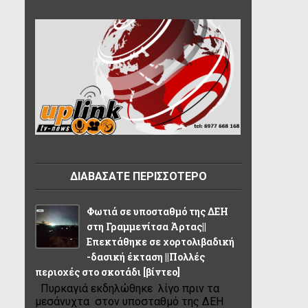
ΔΙΑΒΑΣΑΤΕ ΠΕΡΙΣΣΟΤΕΡΟ
Φωτιά σε υποσταθμό της ΔΕΗ
στη Γραμμενίτσα Άρτας||
Επεκτάθηκε σε χορτολιβαδική
-δασική έκταση ||Πολλές
περιοχές στο σκοτάδι [βίντεο]
Πυρκαγιά εκδηλώθηκε λίγο πριν τα
μεσάνυχτα στον υποσταθμό της ΔΕΗ