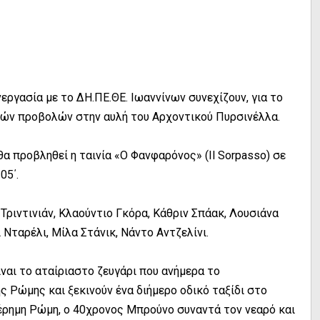
ργασία με το ΔΗ.ΠΕ.ΘΕ. Ιωαννίνων συνεχίζουν, για το
ικών προβολών στην αυλή του Αρχοντικού Πυρσινέλλα.
θα προβληθεί η ταινία «Ο Φανφαρόνος» (Il Sorpasso) σε
05΄.
ριντινιάν, Κλαούντιο Γκόρα, Κάθριν Σπάακ, Λουσιάνα
 Νταρέλι, Μίλα Στάνικ, Νάντο Αντζελίνι.
ίναι το αταίριαστο ζευγάρι που ανήμερα το
 Ρώμης και ξεκινούν ένα διήμερο οδικό ταξίδι στο
 έρημη Pώμη, ο 40χρονος Mπρούνο συναντά τον νεαρό και