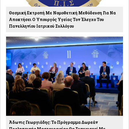
Θεσμική Εκτροπή Με Νομοθετική Μεθόδευση Για Να
Αποκτήσει Ο Υπουργός Υγείας Τον Έλεγχο Του
Πανελληνίου Ιατρικού Συλλόγου
Άδωνις Γεωργιάδης: Το Πρόγραμμα Δωρεάν
Προληπτικής Μαστογραφίας Θα Συνεχιστεί Με