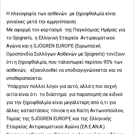
Η πλειοψηφία των ασθενών με ξηροφθαλμία είναι
γυναίκες μετά την εμμηνόπαυση.
Με αφορμή τον εορτασμό της Παγκόσμιας Ημέρας για
το Sjögren’s, η Ελληνική Εταιρεία Αντιρευματικού
Αγώνα και η SJÖGREN EUROPE (Ευρωπαϊκή
Ομοσπονδία Συλλόγων Ασθενών με Sjögren’s) τονίζουν
ότι η ξηροφθαλμία, που ταλαιπωρεί περίπου 95% των
ασθενών, εξακολουθεί να υποδιαγιγνώσκεται και να
υποθεραπεύεται.
Υπάρχουν πολλοί λόγοι για αυτό, αλλά η πιο συχνή
αιτία είναι ότι το διάστημα για παραπομπή σε ειδικό
για την ξηροφθαλμία είναι μεγαλύτερη από ό,τι για
άλλες καταστάσεις τόνισε η κα Καίτη Αντωνοπούλου,
Ταμίας της SJÖGREN EUROPE και της Ελληνικής
Εταιρείας Αντιρευματικού Αγώνα (ΕΛ.Ε.ΑΝ.Α.).