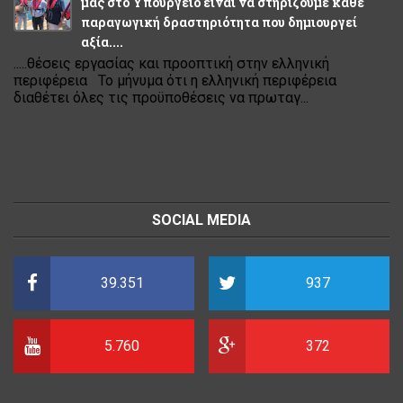
μας στο Υπουργείο είναι να στηρίζουμε κάθε
παραγωγική δραστηριότητα που δημιουργεί
αξία....
.....θέσεις εργασίας και προοπτική στην ελληνική
περιφέρεια Το μήνυμα ότι η ελληνική περιφέρεια
διαθέτει όλες τις προϋποθέσεις να πρωταγ...
SOCIAL MEDIA
39.351
937
5.760
372