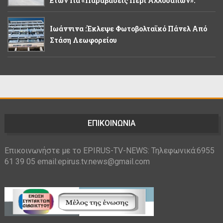
Ετών Για «παραβάσεις Περί Αλλοδαπών».
Ιωάννινα :Έκλεψε Φωτοβολταϊκό Πάνελ Από
Στάση Λεωφορείου
ΕΠΙΚΟΙΝΩΝΙΑ
Επικοινωνήστε με το EPIRUS-TV-NEWS: Τηλεφωνικά:6955
61 39 05 email:epirus.tv.news@gmail.com