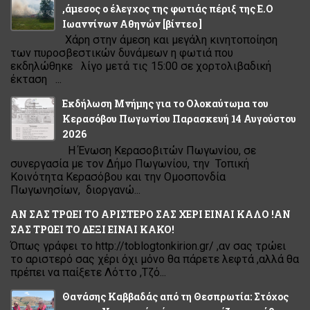
,άμεσος ο έλεγχος της φωτιάς πέριξ της Ε.Ο
Ιωαννίνων Αθηνών [βίντεο ]
Χάρη στην άμεση και μεγάλη κινητοποίηση
των πυροσβεστικών δυνάμεων η φωτιά που
εκδηλώθηκε λίγο μετά τις 15:00 σε χορτολιβαδική
έκταση ...
Εκδήλωση Μνήμης για το Ολοκαύτωμα του
Κερασόβου Πωγωνίου Παρασκευή 14 Αυγούστου
2026
Η Ένωση Κερασοβιτών Πωγωνίου, σε
συνεργασία με τον Δήμο Πωγωνίου, την Τοπική
Κοινότητα Κερασόβου και την Ομοσπονδία
Πωγωνησίων, διοργανώ...
ΑΝ ΣΑΣ ΤΡΩΕΙ ΤΟ ΑΡΙΣΤΕΡΟ ΣΑΣ ΧΕΡΙ ΕΙΝΑΙ ΚΑΛΟ !ΑΝ
ΣΑΣ ΤΡΩΕΙ ΤΟ ΔΕΞΙ ΕΙΝΑΙ ΚΑΚΟ!
Όπως γράφει το http://toblogtonkirion.gr/ ,αν σας τρώει
το αριστερό σας χέρι όχι μόνο θα πάρετε λεφτά ,αλλά θα
πρέπει να παίξετε Λόττο ,Τζό...
Θανάσης Καββαδάς από τη Θεσπρωτία: Στόχος