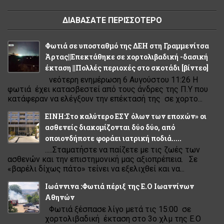
ΔΙΑΒΑΣΑΤΕ ΠΕΡΙΣΣΟΤΕΡΟ
Φωτιά σε υποσταθμό της ΔΕΗ στη Γραμμενίτσα
Άρτας||Επεκτάθηκε σε χορτολιβαδική -δασική
έκταση ||Πολλές περιοχές στο σκοτάδι [βίντεο]
νεότερη ενημέρωση 6 Αυγούστου 11:26 Η
φωτιά έχει κατασβεστεί από τους άνδρες της Π.Υ που
κατάφεραν να ελέγξουν την επέκτασή της σε χορτο...
ΕΙΝΗ:Στο καλύτερο ΕΣΥ όλων των εποχών» οι
ασθενείς διακομίζονται δύο δύο, από
οποιονδήποτε φοράει ιατρική ποδιά.....
.....Σταματήστε να παίζετε με τις ζωές των
ασθενών και την επιστημονική μας αξιοπρέπεια. Σε
«βαρέλι δίχως πάτο» τείνει να εξελιχθεί και να...
Ιωάννινα :Φωτιά πέριξ της Ε.Ο Ιωαννίνων
Αθηνών
Φωτιά ξέσπασε λίγο μετά τις 15:00 σε
χορτολιβαδική έκταση στο 3ο χλμ της Ε.Ο