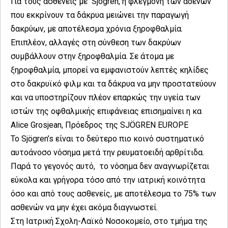
Για τους ασθενείς με Sjögren, η φλεγμονή των αδένων
που εκκρίνουν τα δάκρυα μειώνει την παραγωγή
δακρύων, με αποτέλεσμα χρόνια ξηροφθαλμία.
Επιπλέον, αλλαγές στη σύνθεση των δακρύων
συμβάλλουν στην ξηροφθαλμία. Σε άτομα με
ξηροφθαλμία, μπορεί να εμφανιστούν λεπτές κηλίδες
στο δακρυϊκό φιλμ και τα δάκρυα να μην προστατεύουν
και να υποστηρίζουν πλέον επαρκώς την υγεία των
ιστών της οφθαλμικής επιφάνειας επισημαίνει η κα
Alice Grosjean, Πρόεδρος της SJÖGREN EUROPE
Το Sjögren’s είναι το δεύτερο πιο κοινό συστηματικό
αυτοάνοσο νόσημα μετά την ρευματοειδή αρθρίτιδα.
Παρά το γεγονός αυτό, το νόσημα δεν αναγνωρίζεται
εύκολα και γρήγορα τόσο από την ιατρική κοινότητα
όσο και από τους ασθενείς, με αποτέλεσμα το 75% των
ασθενών να μην έχει ακόμα διαγνωστεί.
Στη Ιατρική Σχολη-Λαϊκό Νοσοκομείο, στο τμήμα της