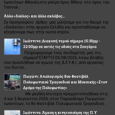
Ιωαννίνων Αθηνών,στο ρεύμα προς Αθήνα στο ύψος του
Γιαννιώ...
Άλλο «δούλος» και άλλο σκλάβος…
Σε προηγούμενο άρθρο μας μιλήσαμε για τον θεσμό της
«δουλείας» στην αρχαία Ελλάδα και προσπαθήσαμε να
εξηγήσουμε πως στην ουσία επρόκ...
Ιωάννινα :Διακοπή νερού σήμερα 15:30μμ -
22:00μμ σε αυτές τις οδούς στα Ζευγάρια
Πληροφορούμε τους συνδημότες μας ότι,
σήμεραΤΕΤΑΡΤΗ 05/08/2026, λόγω βλάβης
που προκλήθηκε σε αγωγό της Δ.Ε.Υ.Α.Ι., από εργασίες
του δικτύο...
Πωγώνι: Απολογισμός 8ου Φεστιβάλ
Πολυφωνικού Τραγουδιού και Μουσικής «Στον
Δρόμο της Πολυφωνίας»
Με μεγάλη επιτυχία πραγματοποιήθηκε στις
4 και 5 Αυγούστου 2026, στον Παρακάλαμο Πωγωνίου
Ιωαννίνων, το 8ο Φεστιβάλ Πολυφωνικού Τραγουδιού...
Ιωάννινα :Άμεση η κινητοποίηση της Π.Υ