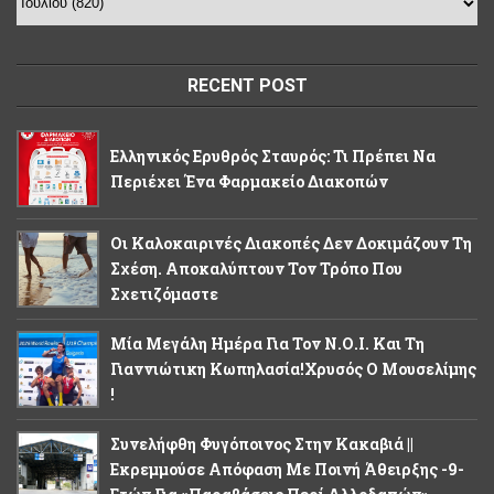
RECENT POST
Ελληνικός Ερυθρός Σταυρός: Τι Πρέπει Να
Περιέχει Ένα Φαρμακείο Διακοπών
Οι Καλοκαιρινές Διακοπές Δεν Δοκιμάζουν Τη
Σχέση. Αποκαλύπτουν Τον Τρόπο Που
Σχετιζόμαστε
Μία Μεγάλη Ημέρα Για Τον Ν.Ο.Ι. Και Τη
Γιαννιώτικη Κωπηλασία!Χρυσός Ο Μουσελίμης
!
Συνελήφθη Φυγόποινος Στην Κακαβιά ||
Εκρεμμούσε Απόφαση Με Ποινή Άθειρξης -9-