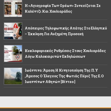
Η «Αγιογραφία Των Ορέων» Συνεχίζεται Σε
Καλέντζι Και Χουλιαράδες
Απόπειρες Τηλεφωνικής Απάτης Στο Ελληνικό
– Έκκληση Για Αυξημένη Προσοχή
Κυκλοφοριακές Ρυθμίσεις Στους Χουλιαράδες
Λόγω Καλοκαιρινών Εκδηλώσεων
Ιωάννινα :Άμεση Η Κινητοποίηση Της Π.Υ
,άμεσος Ο Έλεγχος Της Φωτιάς Πέριξ Της Ε.Ο
Ιωαννίνων Αθηνών [βίντεο ]