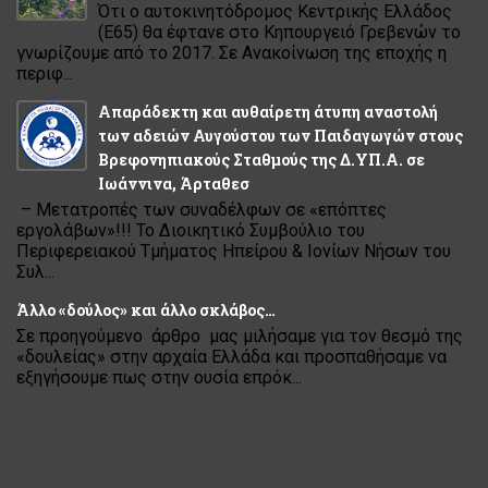
Ότι ο αυτοκινητόδρομος Κεντρικής Ελλάδος
(Ε65) θα έφτανε στο Κηπουργειό Γρεβενών το
γνωρίζουμε από το 2017. Σε Ανακοίνωση της εποχής η
περιφ...
Απαράδεκτη και αυθαίρετη άτυπη αναστολή
των αδειών Αυγούστου των Παιδαγωγών στους
Βρεφονηπιακούς Σταθμούς της Δ.ΥΠ.Α. σε
Ιωάννινα, Άρταθεσ
– Μετατροπές των συναδέλφων σε «επόπτες
εργολάβων»!!! Το Διοικητικό Συμβούλιο του
Περιφερειακού Τμήματος Ηπείρου & Ιονίων Νήσων του
Συλ...
Άλλο «δούλος» και άλλο σκλάβος…
Σε προηγούμενο άρθρο μας μιλήσαμε για τον θεσμό της
«δουλείας» στην αρχαία Ελλάδα και προσπαθήσαμε να
εξηγήσουμε πως στην ουσία επρόκ...