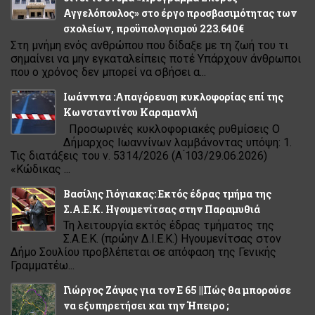
Αγγελόπουλος» στο έργο προσβασιμότητας των
σχολείων, προϋπολογισμού 223.640€
Στη μνήμη ενός ανθρώπου που δίδαξε με τη ζωή του τι
σημαίνει να μην εγκαταλείπεις ποτέ Υπάρχουν άνθρωποι
που ο χρόνος δεν μπορεί να σβήσει α...
Ιωάννινα :Απαγόρευση κυκλοφορίας επί της
Κωνσταντίνου Καραμανλή
Προσωρινές κυκλοφοριακές ρυθμίσεις Ο
Δήμαρχος Ιωαννίνων λαμβάνοντας υπόψη: 1.
Τις διατάξεις του ν. 5314/2026 (Α ́103/29.06.2026)
«Κώδικας ...
Βασίλης Γιόγιακας: Εκτός έδρας τμήμα της
Σ.Α.Ε.Κ. Ηγουμενίτσας στην Παραμυθιά
Τη λειτουργία εκτός έδρας τμήματος της
Σ.Α.Ε.Κ. (πρώην Δ.Ι.Ε.Κ.) Ηγουμενίτσας στον
Δήμο Σουλίου προβλέπεται σε απόφαση της Γενικής
Γραμματέω...
Γιώργος Ζάψας για τον Ε 65 ||Πώς θα μπορούσε
να εξυπηρετήσει και την Ήπειρο ;