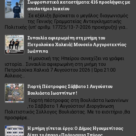
Σωφρονιστικά καταστήματα: 416 προσλήψεις με
απολυτήριο λυκείου
Σε εξέλιξη βρίσκεται ο μεγάλος διαγωνισμός
της Γενικής Γραμματείας Αντεγκληματικής
Πολιτικής (υπ' αριθμ. 17725/13-7-2026 προκήρυξη) για...
Συναυλία αφιερωμένη στη μνήμη του
Πετρολούκα Χαλκιά|| Μουσείο Αργυροτεχνίας
Ιωάννινα
Η μουσική της Ηπείρου συνεχίζει να γράφει
ιστορία… Συναυλία αφιερωμένη στη μνήμη του
Πετρολούκα Χαλκιά 7 Αυγούστου 2026 | Ώρα 21:00
Αύλειος...
Γιορτή Πέστροφας Σάββατο 1 Αυγούστου
Βουλιάστα Ιωαννίνων !
Γιορτή πέστροφας στη Βουλιάστα Ιωαννίνων
,το Σάββατο 1 Αυγούστου! Διοργάνωση
Πολιτιστικός Σύλλογος Βουλιάστας. Με το εισιτήριο ,θα
προσφέρε...
Η μνήμη γίνεται έργο: Ο Δήμος Ηγουμενίτσας
δίνει το όνομα «Πρόγραμμα Σπύρος