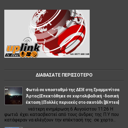
ΔΙΑΒΑΣΑΤΕ ΠΕΡΙΣΣΟΤΕΡΟ
Φωτιά σε υποσταθμό της ΔΕΗ στη Γραμμενίτσα
Άρτας||Επεκτάθηκε σε χορτολιβαδική -δασική
έκταση ||Πολλές περιοχές στο σκοτάδι [βίντεο]
νεότερη ενημέρωση 6 Αυγούστου 11:26 Η
φωτιά έχει κατασβεστεί από τους άνδρες της Π.Υ που
κατάφεραν να ελέγξουν την επέκτασή της σε χορτο...