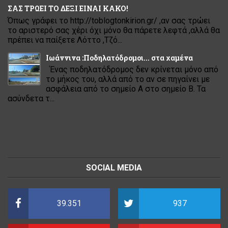
ΣΑΣ ΤΡΩΕΙ ΤΟ ΔΕΞΙ ΕΙΝΑΙ ΚΑΚΟ!
Όπως γράφει το http://toblogtonkirion.gr/ ,αν σας τρώει
το αριστερό σας χέρι όχι μόνο θα πάρετε λεφτά ,αλλά θα
πρέπει να παίξετε Λόττο ,Τζό...
Ιωάννινα :Ποδηλατόδρομοι... στα χαμένα
Ένας ποδηλατόδρομος δεν κρίνεται μόνο από
το μήκος του, αλλά από το αν σε πηγαίνει με
ασφάλεια από το σημείο Α στο σημείο Β. Τα
ασύνδετα τ...
SOCIAL MEDIA
39.351
937