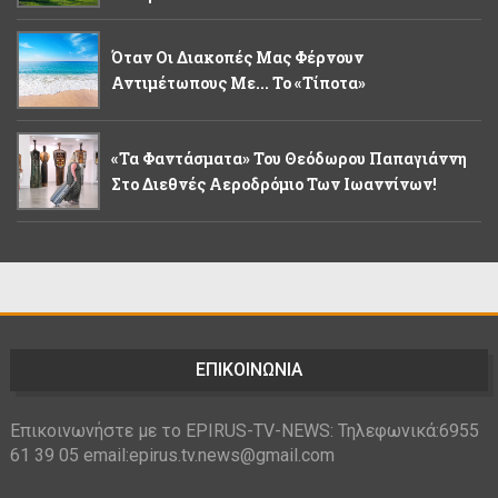
Όταν Οι Διακοπές Μας Φέρνουν
Αντιμέτωπους Με... Το «τίποτα»
«Τα Φαντάσματα» Του Θεόδωρου Παπαγιάννη
Στο Διεθνές Αεροδρόμιο Των Ιωαννίνων!
ΕΠΙΚΟΙΝΩΝΙΑ
Επικοινωνήστε με το EPIRUS-TV-NEWS: Τηλεφωνικά:6955
61 39 05 email:epirus.tv.news@gmail.com