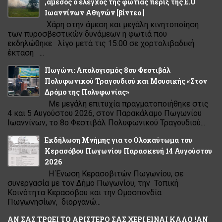
,άμεσος ο έλεγχος της φωτιάς πέριξ της Ε.Ο
Ιωαννίνων Αθηνών [βίντεο ]
Χάρη στην άμεση και μεγάλη κινητοποίηση
των πυροσβεστικών δυνάμεων η φωτιά που
εκδηλώθηκε λίγο μετά τις 15:00 σε χορτολιβαδική
έκταση ...
Πωγώνι: Απολογισμός 8ου Φεστιβάλ
Πολυφωνικού Τραγουδιού και Μουσικής «Στον
Δρόμο της Πολυφωνίας»
Με μεγάλη επιτυχία πραγματοποιήθηκε στις
4 και 5 Αυγούστου 2026, στον Παρακάλαμο Πωγωνίου
Ιωαννίνων, το 8ο Φεστιβάλ Πολυφωνικού Τραγουδιού...
Εκδήλωση Μνήμης για το Ολοκαύτωμα του
Κερασόβου Πωγωνίου Παρασκευή 14 Αυγούστου
2026
Η Ένωση Κερασοβιτών Πωγωνίου, σε
συνεργασία με τον Δήμο Πωγωνίου, την Τοπική
Κοινότητα Κερασόβου και την Ομοσπονδία
Πωγωνησίων, διοργανώ...
ΑΝ ΣΑΣ ΤΡΩΕΙ ΤΟ ΑΡΙΣΤΕΡΟ ΣΑΣ ΧΕΡΙ ΕΙΝΑΙ ΚΑΛΟ !ΑΝ