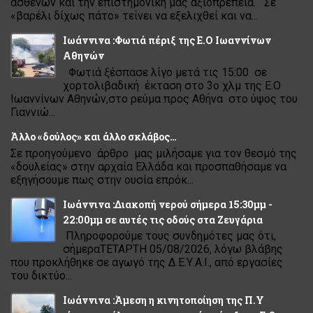
ασθενών και την επιστημονική μας αξιοπρέπεια. Σε
«βαρέλι δίχως πάτο» τείνει να εξελιχθεί και να...
Ιωάννινα :Φωτιά πέριξ της Ε.Ο Ιωαννίνων
Αθηνών
Φωτιά ξέσπασε λίγο μετά τις 15:00 σε
χορτολιβαδική έκταση στο 3ο χλμ της Ε.Ο
Ιωαννίνων Αθηνών,στο ρεύμα προς Αθήνα στο ύψος του
Γιαννιώ...
Άλλο «δούλος» και άλλο σκλάβος…
Σε προηγούμενο άρθρο μας μιλήσαμε για τον θεσμό της
«δουλείας» στην αρχαία Ελλάδα και προσπαθήσαμε να
εξηγήσουμε πως στην ουσία επρόκ...
Ιωάννινα :Διακοπή νερού σήμερα 15:30μμ -
22:00μμ σε αυτές τις οδούς στα Ζευγάρια
Πληροφορούμε τους συνδημότες μας ότι,
σήμεραΤΕΤΑΡΤΗ 05/08/2026, λόγω βλάβης
που προκλήθηκε σε αγωγό της Δ.Ε.Υ.Α.Ι., από εργασίες
του δικτύο...
Ιωάννινα :Άμεση η κινητοποίηση της Π.Υ