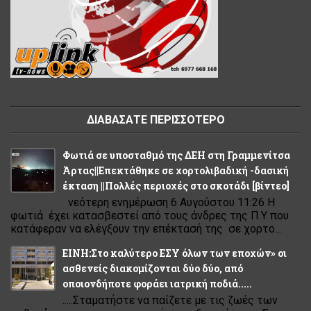
ΔΙΑΒΑΣΑΤΕ ΠΕΡΙΣΣΟΤΕΡΟ
Φωτιά σε υποσταθμό της ΔΕΗ στη Γραμμενίτσα
Άρτας||Επεκτάθηκε σε χορτολιβαδική -δασική
έκταση ||Πολλές περιοχές στο σκοτάδι [βίντεο]
νεότερη ενημέρωση 6 Αυγούστου 11:26 Η
φωτιά έχει κατασβεστεί από τους άνδρες της Π.Υ που
κατάφεραν να ελέγξουν την επέκτασή της σε χορτο...
ΕΙΝΗ:Στο καλύτερο ΕΣΥ όλων των εποχών» οι
ασθενείς διακομίζονται δύο δύο, από
οποιονδήποτε φοράει ιατρική ποδιά.....
.....Σταματήστε να παίζετε με τις ζωές των