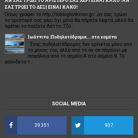
ΑΝ ΣΑΣ ΤΡΩΕΙ ΤΟ ΑΡΙΣΤΕΡΟ ΣΑΣ ΧΕΡΙ ΕΙΝΑΙ ΚΑΛΟ !ΑΝ
ΣΑΣ ΤΡΩΕΙ ΤΟ ΔΕΞΙ ΕΙΝΑΙ ΚΑΚΟ!
Όπως γράφει το http://toblogtonkirion.gr/ ,αν σας τρώει
το αριστερό σας χέρι όχι μόνο θα πάρετε λεφτά ,αλλά θα
πρέπει να παίξετε Λόττο ,Τζό...
Ιωάννινα :Ποδηλατόδρομοι... στα χαμένα
Ένας ποδηλατόδρομος δεν κρίνεται μόνο από
το μήκος του, αλλά από το αν σε πηγαίνει με
ασφάλεια από το σημείο Α στο σημείο Β. Τα
ασύνδετα τ...
SOCIAL MEDIA
39.351
937