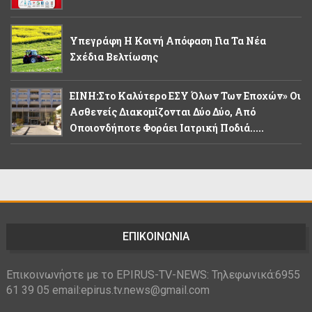
Υπεγράφη Η Κοινή Απόφαση Για Τα Νέα
Σχέδια Βελτίωσης
ΕΙΝΗ:Στο Καλύτερο ΕΣΥ Όλων Των Εποχών» Οι
Ασθενείς Διακομίζονται Δύο Δύο, Από
Οποιονδήποτε Φοράει Ιατρική Ποδιά.....
ΕΠΙΚΟΙΝΩΝΙΑ
Επικοινωνήστε με το EPIRUS-TV-NEWS: Τηλεφωνικά:6955
61 39 05 email:epirus.tv.news@gmail.com