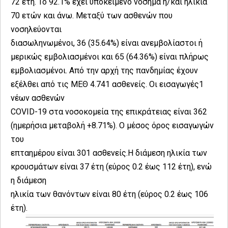
72 έτη. To 92.1% έχει υποκείμενο νόσημα ή/και ηλικία
70 ετών και άνω. Μεταξύ των ασθενών που
νοσηλεύονται
διασωληνωμένοι, 36 (35.64%) είναι ανεμβολίαστοι ή
μερικώς εμβολιασμένοι και 65 (64.36%) είναι πλήρως
εμβολιασμένοι. Από την αρχή της πανδημίας έχουν
εξέλθει από τις ΜΕΘ 4.741 ασθενείς. Οι εισαγωγές1
νέων ασθενών
COVID-19 στα νοσοκομεία της επικράτειας είναι 362
(ημερήσια μεταβολή +8.71%). Ο μέσος όρος εισαγωγών
του
επταημέρου είναι 301 ασθενείς.Η διάμεση ηλικία των
κρουσμάτων είναι 37 έτη (εύρος 0.2 έως 112 έτη), ενώ
η διάμεση
ηλικία των θανόντων είναι 80 έτη (εύρος 0.2 έως 106
έτη).