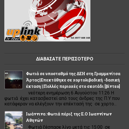
ΔΙΑΒΑΣΑΤΕ ΠΕΡΙΣΣΟΤΕΡΟ
Φωτιά σε υποσταθμό της ΔΕΗ στη Γραμμενίτσα
Άρτας||Επεκτάθηκε σε χορτολιβαδική -δασική
έκταση ||Πολλές περιοχές στο σκοτάδι [βίντεο]
νεότερη ενημέρωση 6 Αυγούστου 11:26 Η
φωτιά έχει κατασβεστεί από τους άνδρες της Π.Υ που
κατάφεραν να ελέγξουν την επέκτασή της σε χορτο...
Ιωάννινα :Φωτιά πέριξ της Ε.Ο Ιωαννίνων
Αθηνών
Φωτιά ξέσπασε λίγο μετά τις 15:00 σε