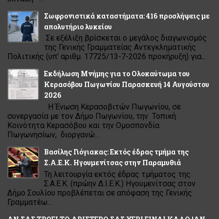
Σωφρονιστικά καταστήματα: 416 προσλήψεις με
απολυτήριο λυκείου
Σε εξέλιξη βρίσκεται ο μεγάλος διαγωνισμός
της Γενικής Γραμματείας Αντεγκληματικής
Πολιτικής (υπ' αριθμ. 17725/13-7-2026 προκήρυξη) για...
Εκδήλωση Μνήμης για το Ολοκαύτωμα του
Κερασόβου Πωγωνίου Παρασκευή 14 Αυγούστου
2026
Η Ένωση Κερασοβιτών Πωγωνίου, σε
συνεργασία με τον Δήμο Πωγωνίου, την Τοπική
Κοινότητα Κερασόβου και την Ομοσπονδία
Πωγωνησίων, διοργανώ...
Βασίλης Γιόγιακας: Εκτός έδρας τμήμα της
Σ.Α.Ε.Κ. Ηγουμενίτσας στην Παραμυθιά
Τη λειτουργία εκτός έδρας τμήματος της
Σ.Α.Ε.Κ. (πρώην Δ.Ι.Ε.Κ.) Ηγουμενίτσας στον
Δήμο Σουλίου προβλέπεται σε απόφαση της Γενικής
Γραμματέω...