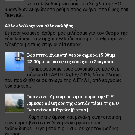
χορτολιβαδική έκταση στο 3ο χλμ της Ε.Ο
Ιωαννίνων Αθηνών,στο ρεύμα προς Αθήνα στο ύψος του
Γιαννιώ...
Άλλο «δούλος» και άλλο σκλάβος…
Σε προηγούμενο άρθρο μας μιλήσαμε για τον θεσμό της
«δουλείας» στην αρχαία Ελλάδα και προσπαθήσαμε να
εξηγήσουμε πως στην ουσία επρόκ...
Ιωάννινα :Διακοπή νερού σήμερα 15:30μμ -
22:00μμ σε αυτές τις οδούς στα Ζευγάρια
Πληροφορούμε τους συνδημότες μας ότι,
σήμεραΤΕΤΑΡΤΗ 05/08/2026, λόγω βλάβης
που προκλήθηκε σε αγωγό της Δ.Ε.Υ.Α.Ι., από εργασίες
του δικτύο...
Ιωάννινα :Άμεση η κινητοποίηση της Π.Υ
,άμεσος ο έλεγχος της φωτιάς πέριξ της Ε.Ο
Ιωαννίνων Αθηνών [βίντεο ]
Χάρη στην άμεση και μεγάλη κινητοποίηση
των πυροσβεστικών δυνάμεων η φωτιά που
εκδηλώθηκε λίγο μετά τις 15:00 σε χορτολιβαδική
έκταση ...