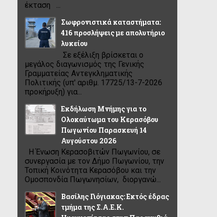
έκταση ...
Σωφρονιστικά καταστήματα:
416 προσλήψεις με απολυτήριο
λυκείου
Σε εξέλιξη βρίσκεται ο
μεγάλος διαγωνισμός της Γενικής
Γραμματείας Αντεγκληματικής
Πολιτικής (υπ' αριθμ. 17725/13-7-2026
προκήρυξη) για...
Εκδήλωση Μνήμης για το
Ολοκαύτωμα του Κερασόβου
Πωγωνίου Παρασκευή 14
Αυγούστου 2026
Η Ένωση Κερασοβιτών Πωγωνίου, σε
συνεργασία με τον Δήμο Πωγωνίου, την
Τοπική Κοινότητα Κερασόβου και την
Ομοσπονδία Πωγωνησίων, διοργανώ...
Βασίλης Γιόγιακας: Εκτός έδρας
τμήμα της Σ.Α.Ε.Κ.