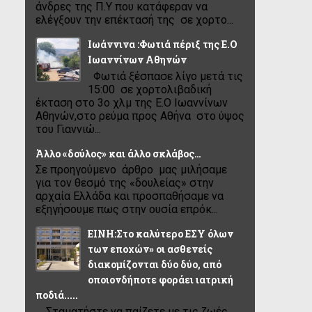
άνδρες της Π.Υ που κατάφεραν να
ελέγξουν την επέκτασή της σε χορτο...
Ιωάννινα :Φωτιά πέριξ της Ε.Ο
Ιωαννίνων Αθηνών
Φωτιά ξέσπασε λίγο μετά τις
15:00 σε χορτολιβαδική
έκταση στο 3ο χλμ της Ε.Ο Ιωαννίνων
Αθηνών,στο ρεύμα προς Αθήνα στο ύψος
του Γιαννιώ...
Άλλο «δούλος» και άλλο σκλάβος…
Σε προηγούμενο άρθρο μας μιλήσαμε
για τον θεσμό της «δουλείας» στην
αρχαία Ελλάδα και προσπαθήσαμε να
εξηγήσουμε πως στην ουσία επρόκ...
ΕΙΝΗ:Στο καλύτερο ΕΣΥ όλων
των εποχών» οι ασθενείς
διακομίζονται δύο δύο, από
οποιονδήποτε φοράει ιατρική
ποδιά.....
.....Σταματήστε να παίζετε με τις ζωές