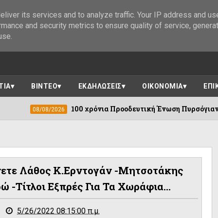
liver its services and to analyze traffic. Your IP address and us
rmance and security metrics to ensure quality of service, genera
use.
ΤΙΑ
ΒΙΝΤΕΟ
ΕΚΔΗΛΩΣΕΙΣ
ΟΙΚΟΝΟΜΙΑ
ΕΠΙ
100 χρόνια Προοδευτική Ένωση Πυρσόγιαννης ||Πλήθος ε
026
ετε Λάθος Κ.Ερντογάν -Μητσοτάκης
 -Τίτλοι Εξπρές Για Τα Χωράφια...
5/26/2022 08:15:00 π.μ.