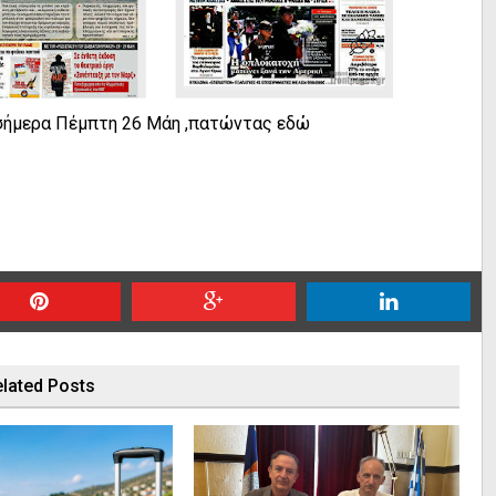
ν σήμερα Πέμπτη 26 Μάη ,πατώντας
εδώ
lated Posts