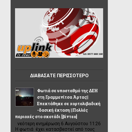
ΔΙΑΒΑΣΑΤΕ ΠΕΡΙΣΣΟΤΕΡΟ
Φωτιά σε υποσταθμό της ΔΕΗ
στη Γραμμενίτσα Άρτας||
Επεκτάθηκε σε χορτολιβαδική
-δασική έκταση ||Πολλές
περιοχές στο σκοτάδι [βίντεο]
νεότερη ενημέρωση 6 Αυγούστου 11:26
Η φωτιά έχει κατασβεστεί από τους