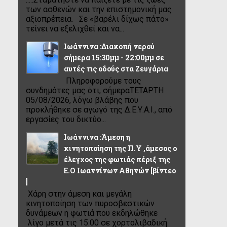
των ασθενών και την επιστημονική μας
αξιοπρέπεια. Σε «βαρέλι δίχως πάτο»
τείνει να εξελιχθεί και να...
Ιωάννινα :Διακοπή νερού
σήμερα 15:30μμ - 22:00μμ σε
αυτές τις οδούς στα Ζευγάρια
Πληροφορούμε τους
συνδημότες μας ότι, σήμεραΤΕΤΑΡΤΗ
05/08/2026, λόγω βλάβης που
προκλήθηκε σε αγωγό της Δ.Ε.Υ.Α.Ι., από
εργασίες του δικτύο...
Ιωάννινα :Άμεση η
κινητοποίηση της Π.Υ ,άμεσος ο
έλεγχος της φωτιάς πέριξ της
Ε.Ο Ιωαννίνων Αθηνών [βίντεο
]
Χάρη στην άμεση και μεγάλη
κινητοποίηση των πυροσβεστικών
δυνάμεων η φωτιά που εκδηλώθηκε
λίγο μετά τις 15:00 σε χορτολιβαδική