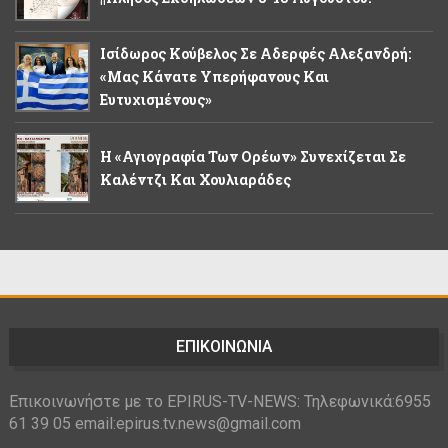
Ισίδωρος Κούβελος Σε Αδερφές Αλεξανδρή:
«Μας Κάνατε Υπερήφανους Και
Ευτυχισμένους»
Η «Αγιογραφία Των Ορέων» Συνεχίζεται Σε
Καλέντζι Και Χουλιαράδες
ΕΠΙΚΟΙΝΩΝΙΑ
Επικοινωνήστε με το EPIRUS-TV-NEWS: Τηλεφωνικά:6955
61 39 05 email:epirus.tv.news@gmail.com