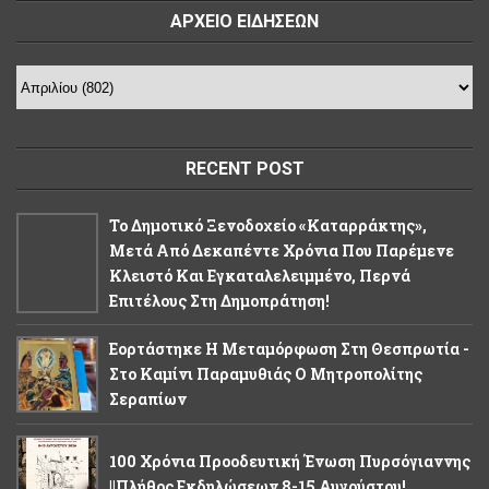
ΑΡΧΕΙΟ ΕΙΔΗΣΕΩΝ
RECENT POST
Το Δημοτικό Ξενοδοχείο «Καταρράκτης»,
Μετά Από Δεκαπέντε Χρόνια Που Παρέμενε
Κλειστό Και Εγκαταλελειμμένο, Περνά
Επιτέλους Στη Δημοπράτηση!
Εορτάστηκε Η Μεταμόρφωση Στη Θεσπρωτία -
Στο Καμίνι Παραμυθιάς Ο Μητροπολίτης
Σεραπίων
100 Χρόνια Προοδευτική Ένωση Πυρσόγιαννης
||Πλήθος Εκδηλώσεων 8-15 Αυγούστου!