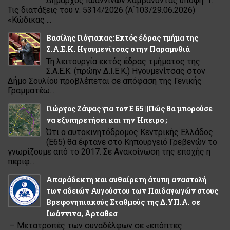
Δήμαρχος Ιωαννίνων λαμβάνοντας υπόψη: 1.
Τις διατάξεις του ν. 5314/2026 (Α ́103/29.06.2026)
«Κώδικας ...
Βασίλης Γιόγιακας: Εκτός έδρας τμήμα της
Σ.Α.Ε.Κ. Ηγουμενίτσας στην Παραμυθιά
Τη λειτουργία εκτός έδρας τμήματος της
Σ.Α.Ε.Κ. (πρώην Δ.Ι.Ε.Κ.) Ηγουμενίτσας στον
Δήμο Σουλίου προβλέπεται σε απόφαση της Γενικής
Γραμματέω...
Γιώργος Ζάψας για τον Ε 65 ||Πώς θα μπορούσε
να εξυπηρετήσει και την Ήπειρο ;
Ότι ο αυτοκινητόδρομος Κεντρικής Ελλάδος
(Ε65) θα έφτανε στο Κηπουργειό Γρεβενών το
γνωρίζουμε από το 2017. Σε Ανακοίνωση της εποχής η
περιφ...
Απαράδεκτη και αυθαίρετη άτυπη αναστολή
των αδειών Αυγούστου των Παιδαγωγών στους
Βρεφονηπιακούς Σταθμούς της Δ.ΥΠ.Α. σε
Ιωάννινα, Άρταθεσ
– Μετατροπές των συναδέλφων σε «επόπτες