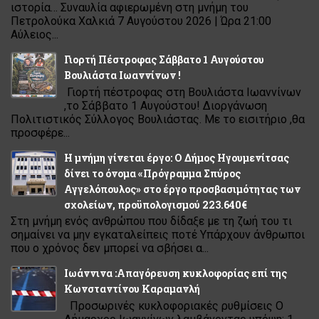
ιστορία… Συναυλία αφιερωμένη στη μνήμη του
Πετρολούκα Χαλκιά 7 Αυγούστου 2026 | Ώρα 21:00
Αύλειος...
Γιορτή Πέστροφας Σάββατο 1 Αυγούστου
Βουλιάστα Ιωαννίνων !
Γιορτή πέστροφας στη Βουλιάστα Ιωαννίνων
,το Σάββατο 1 Αυγούστου! Διοργάνωση
Πολιτιστικός Σύλλογος Βουλιάστας. Με το εισιτήριο ,θα
προσφέρε...
Η μνήμη γίνεται έργο: Ο Δήμος Ηγουμενίτσας
δίνει το όνομα «Πρόγραμμα Σπύρος
Αγγελόπουλος» στο έργο προσβασιμότητας των
σχολείων, προϋπολογισμού 223.640€
Στη μνήμη ενός ανθρώπου που δίδαξε με τη ζωή του τι
σημαίνει να μην εγκαταλείπεις ποτέ Υπάρχουν άνθρωποι
που ο χρόνος δεν μπορεί να σβήσει α...
Ιωάννινα :Απαγόρευση κυκλοφορίας επί της
Κωνσταντίνου Καραμανλή
Προσωρινές κυκλοφοριακές ρυθμίσεις Ο