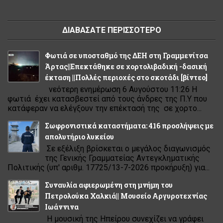
ΔΙΑΒΑΣΑΤΕ ΠΕΡΙΣΣΟΤΕΡΟ
Φωτιά σε υποσταθμό της ΔΕΗ στη Γραμμενίτσα
Άρτας||Επεκτάθηκε σε χορτολιβαδική -δασική
έκταση ||Πολλές περιοχές στο σκοτάδι [βίντεο]
νεότερη ενημέρωση 6 Αυγούστου 11:26 Η
φωτιά έχει κατασβεστεί από τους άνδρες της Π.Υ που
κατάφεραν να ελέγξουν την επέκτασή της σε χορτο...
Σωφρονιστικά καταστήματα: 416 προσλήψεις με
απολυτήριο λυκείου
Σε εξέλιξη βρίσκεται ο μεγάλος διαγωνισμός
της Γενικής Γραμματείας Αντεγκληματικής
Πολιτικής (υπ' αριθμ. 17725/13-7-2026 προκήρυξη) για...
Συναυλία αφιερωμένη στη μνήμη του
Πετρολούκα Χαλκιά|| Μουσείο Αργυροτεχνίας
Ιωάννινα
Η μουσική της Ηπείρου συνεχίζει να γράφει