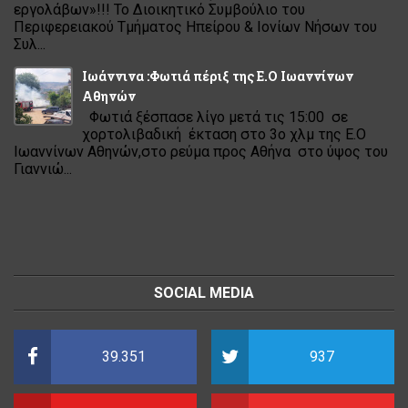
εργολάβων»!!! Το Διοικητικό Συμβούλιο του
Περιφερειακού Τμήματος Ηπείρου & Ιονίων Νήσων του
Συλ...
Ιωάννινα :Φωτιά πέριξ της Ε.Ο Ιωαννίνων
Αθηνών
Φωτιά ξέσπασε λίγο μετά τις 15:00 σε
χορτολιβαδική έκταση στο 3ο χλμ της Ε.Ο
Ιωαννίνων Αθηνών,στο ρεύμα προς Αθήνα στο ύψος του
Γιαννιώ...
SOCIAL MEDIA
39.351
937